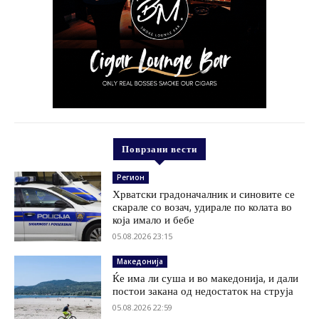
Поврзани вести
Регион
Хрватски градоначалник и синовите се
скарале со возач, удирале по колата во
која имало и бебе
05.08.2026 23:15
Македонија
Ќе има ли суша и во македонија, и дали
постои закана од недостаток на струја
05.08.2026 22:59