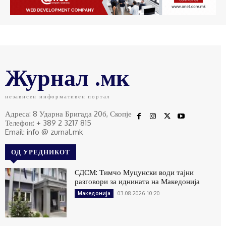
Журнал .мк
независен информативен портал
Адреса: 8 Ударна Бригада 20б, Скопје
Телефон: + 389 2 3217 815
Email: info @ zurnal.mk
ОД УРЕДНИКОТ
СДСМ: Тимчо Муцунски води тајни
разговори за иднината на Македонија
03.08.2026 10:20
Македонија