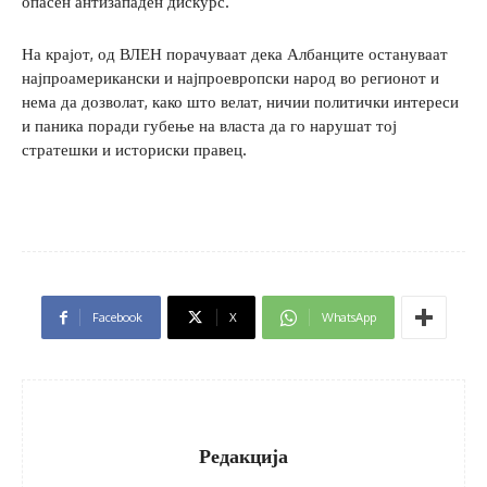
опасен антизападен дискурс.
На крајот, од ВЛЕН порачуваат дека Албанците остануваат
најпроамерикански и најпроевропски народ во регионот и
нема да дозволат, како што велат, ничии политички интереси
и паника поради губење на власта да го нарушат тој
стратешки и историски правец.
Facebook
X
WhatsApp
Редакција