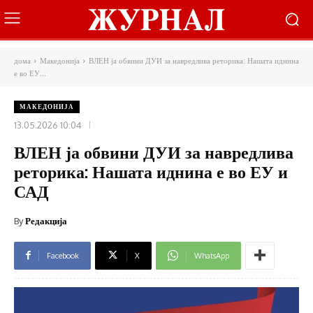
дома
Македонија
ВЛЕН ја обвини ДУИ за навредлива реторика: Нашата иднина
е во ЕУ...
МАКЕДОНИЈА
13.05.2026 10:04
ВЛЕН ја обвини ДУИ за навредлива
реторика: Нашата иднина е во ЕУ и
САД
By
Редакција
Facebook
X
WhatsApp