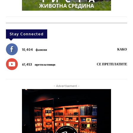
Stay Connected
КАКО
10,404
фанови
СЕ ПРЕТПЛАТИТЕ
61,453
претплатници
- Advertisement -