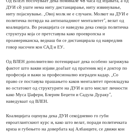
Од ВЛЕН посочуваат дека поминале 48 часа од изјавата, а од
ДУИ сè уште нема ниту дистанцирање, ниту извинување,
ниту појаснување. „Овој молк не е случаен. Молкот на ДУИ е
политичка потврда на антизападниот менталитет“, велат од
коалицијата. Во реакцијата се наведува дека секоја политичка
структура која се претставува како проевропска и
проамериканска, веднаш би се дистанцирала од навредлив
говор насочен кон САД и ЕУ.
Од ВЛЕН дополнително потенцираат дека особено загрижува
фактот што вакви изјави доаѓаат од пратеник кој е доктор по
професија и важи за професионално изграден кадар. „Со
право се поставува прашањето каков менталитет преовладува
во остатокот од структурите на ДУИ и што мислат личности
како Муса Џафери, Блерим Беџети и Садула Дураку“,
наведуваат од ВЛЕН.
Коалицијата оценува дека ДУИ секојдневно го губи
евроатлантскиот курс и, како што велат, поради политичката
криза и губењето на довербата кај Албанците, се движи кон