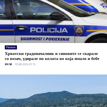
Регион
Хрватски градоначалник и синовите се скарале
со возач, удирале по колата во која имало и бебе
XH M
-
05.08.2026 23:15