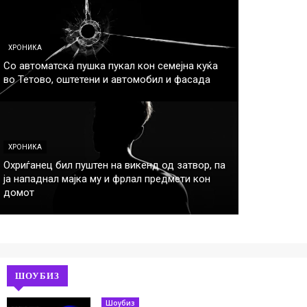
ХРОНИКА
Со автоматска пушка пукал кон семејна куќа
во Тетово, оштетени и автомобил и фасада
ХРОНИКА
Охриѓанец бил пуштен на викенд од затвор, па
ја нападнал мајка му и фрлал предмети кон
домот
ШОУБИЗ
Шоубиз