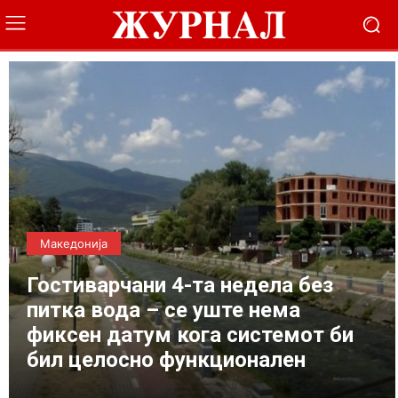
Македонија
Гостиварчани 4-та недела без
питка вода – се уште нема
фиксен датум кога системот би
бил целосно функционален