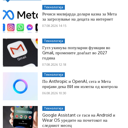
Технологија
Речиси милијарда долари казна за Мета
за загрозување на децата на интернет
07.08.2026 14:15
Технологија
Гугл укинува популарни функции во
Gmail, промените доаѓаат во 2027
година
07.08.2026 12:18
Технологија
По Anthropic и OpenAI, сега и Мета
пријави дека ВИ им излегла од контрола
06.08.2026 10:30
Технологија
Google Assistant се гаси на Android и
Wear OS уредите на почетокот на
следниот месец