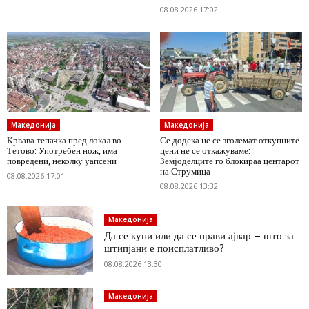
08.08.2026 17:02
Македонија
Македонија
Крвава тепачка пред локал во
Се додека не се зголемат откупните
Тетово: Употребен нож, има
цени не се откажуваме:
повредени, неколку уапсени
Земјоделците го блокираа центарот
на Струмица
08.08.2026 17:01
08.08.2026 13:32
Македонија
Да се купи или да се прави ајвар – што за
штипјани е поисплатливо?
08.08.2026 13:30
Македонија