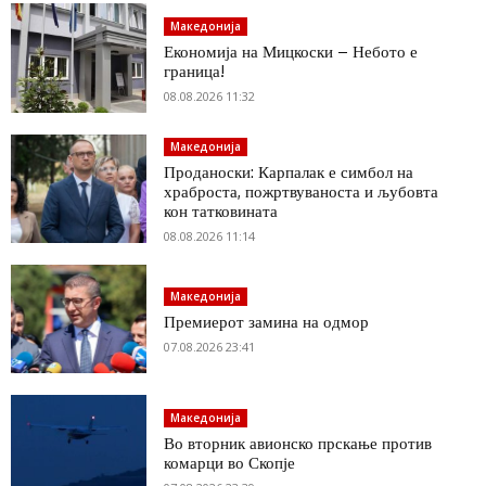
Македонија
Економија на Мицкоски – Небото е
граница!
08.08.2026 11:32
Македонија
Проданоски: Карпалак е симбол на
храброста, пожртвуваноста и љубовта
кон татковината
08.08.2026 11:14
Македонија
Премиерот замина на одмор
07.08.2026 23:41
Македонија
Во вторник авионско прскање против
комарци во Скопје