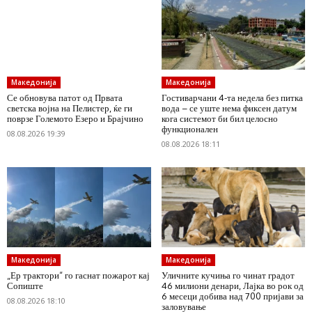
Македонија
Македонија
Се обновува патот од Првата
Гостиварчани 4-та недела без питка
светска војна на Пелистер, ќе ги
вода – се уште нема фиксен датум
поврзе Големото Езеро и Брајчино
кога системот би бил целосно
функционален
08.08.2026 19:39
08.08.2026 18:11
Македонија
Македонија
„Ер трактори“ го гаснат пожарот кај
Уличните кучиња го чинат градот
Сопиште
46 милиони денари, Лајка во рок од
6 месеци добива над 700 пријави за
08.08.2026 18:10
заловување