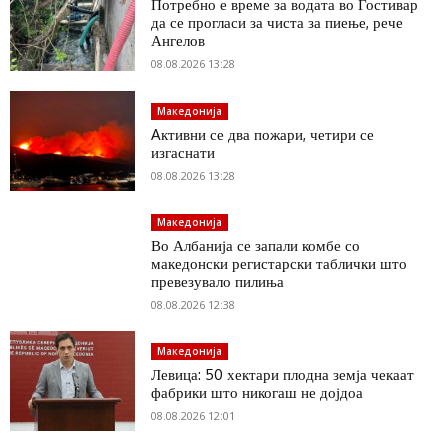
Потребно е време за водата во Гостивар
да се прогласи за чиста за пиење, рече
Ангелов
08.08.2026 13:28
Македонија
Aктивни се два пожари, четири се
изгаснати
08.08.2026 13:28
Македонија
Во Албанија се запали комбе со
македонски регистарски таблички што
превезувало пилиња
08.08.2026 12:38
Македонија
Левица: 50 хектари плодна земја чекаат
фабрики што никогаш не дојдоа
08.08.2026 12:01