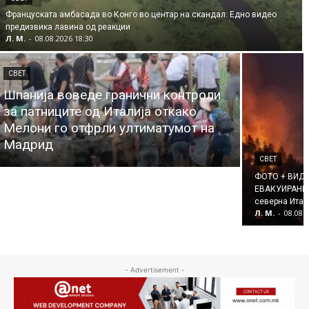
Француската амбасада во Конго во центар на скандал: Едно видео
предизвика лавина од реакции
Л. М.
-
08.08.2026 18:30
СВЕТ
Шпанија воведе гранични контроли
за патниците од Италија откако
Мелони го отфрли ултиматумот на
Мадрид
СВЕТ
ФОТО + ВИДЕ
ЕВАКУИРАНИ П
северна Итал
Л. М.
-
08.08.
- Advertisement -