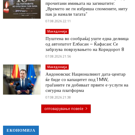
прочитани имињата на загинатите:
„Времето не ги избриша спомените, ниту
пак ја намали тагата“
07.08.2026 22:11
Македонија
Пуштена во сообраќај уште една делница
од автопатот Елбасан – Ќафасан: Се
забрзува поврзувањето на Коридорот 8
07.08.2026 21:56
Македонија
Андоновски: Националниот дата-центар
ќе биде со капацитет под 1 MW,
граѓаните ги добиваат првите е-услуги на
сигурна платформа
07.08.2026 21:38
оптоварување повеќе
ЕКОНОМИЈА