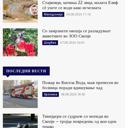
Стајковци, загинаа 22 лица, малата Елиф
сѐ уште се води како исчезната
06.08.2026 11:16
Македонија
Со замрзнати овошја се разладуваат
животните во ЗОО Скопје
07.08.2026 16:05
Шоубиз
ПОСЛЕДНИ ВЕСТИ
Пожар во Кисела Вода, маж пренесен во
болница поради вдишување чад
08.08.2026 18:42
Хроника
Тинејџери се судриле со мопеди во
Скопје – тројца повредени, од кои еден
тешко