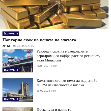
Економија
Повторно скок на цената на златото
XH M
-
06.08.2026 23:07
Рекорден скок на македонските
аеродроми со најбрз раст во регионот,
вели Мицкоски
06.08.2026 13:04
Економија
Каматните стапки нема да паднат: За
НБРМ неизвесноста е висока
28.07.2026 14:01
Економија
Поскапува и парното