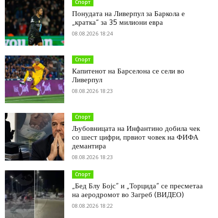
Спорт
Понудата на Ливерпул за Баркола е
„кратка“ за 35 милиони евра
08.08.2026 18:24
Спорт
Капитенот на Барселона се сели во
Ливерпул
08.08.2026 18:23
Спорт
Љубовницата на Инфантино добила чек
со шест цифри, првиот човек на ФИФА
демантира
08.08.2026 18:23
Спорт
„Бед Блу Бојс“ и „Торцида“ се пресметаа
на аеродромот во Загреб (ВИДЕО)
08.08.2026 18:22