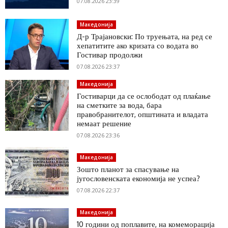
07.08.2026 23:39
Македонија
Д-р Трајановски: По труењата, на ред се
хепатитите ако кризата со водата во
Гостивар продолжи
07.08.2026 23:37
Македонија
Гостиварци да се ослободат од плаќање
на сметките за вода, бара
правобранителот, општината и владата
немаат решение
07.08.2026 23:36
Македонија
Зошто планот за спасување на
југословенската економија не успеа?
07.08.2026 22:37
Македонија
10 години од поплавите, на комеморација