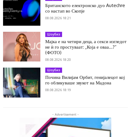
Британското електронско дуо Autechre
со настап во Скопје
08.08.2026 18:21
Шоубиз
Мајка е на четири деца, а секси изгледот
не ѝ го простуваат: „Која е оваа…?“
(ФОТО)
08.08.2026 18:20
Шоубиз
Почина Вилијам Орбит, генијалецот кој
го обликуваше звукот на Мадона
08.08.2026 18:19
- Advertisement -