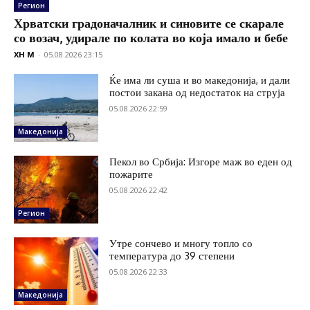
Регион
Хрватски градоначалник и синовите се скарале
со возач, удирале по колата во која имало и бебе
XH M
-
05.08.2026 23:15
Ќе има ли суша и во македонија, и дали
постои закана од недостаток на струја
05.08.2026 22:59
Македонија
Пекол во Србија: Изгоре маж во еден од
пожарите
05.08.2026 22:42
Регион
Утре сончево и многу топло со
температура до 39 степени
05.08.2026 22:33
Македонија