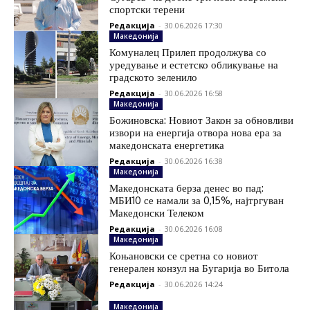
спортски терени
Редакција
-
30.06.2026 17:30
Македонија
Комуналец Прилеп продолжува со
уредување и естетско обликување на
градското зеленило
Редакција
-
30.06.2026 16:58
Македонија
Божиновска: Новиот Закон за обновливи
извори на енергија отвора нова ера за
македонската енергетика
Редакција
-
30.06.2026 16:38
Македонија
Македонската берза денес во пад:
МБИ10 се намали за 0,15%, најтргуван
Македонски Телеком
Редакција
-
30.06.2026 16:08
Македонија
Коњановски се сретна со новиот
генерален конзул на Бугарија во Битола
Редакција
-
30.06.2026 14:24
Македонија