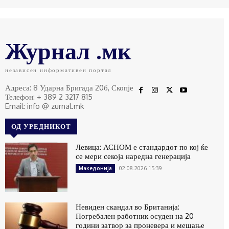
Журнал .мк
независен информативен портал
Адреса: 8 Ударна Бригада 20б, Скопје
Телефон: + 389 2 3217 815
Email: info @ zurnal.mk
ОД УРЕДНИКОТ
Левица: АСНОМ е стандардот по кој ќе
се мери секоја наредна генерација
02.08.2026 15:39
Македонија
Невиден скандал во Британија:
Погребален работник осуден на 20
години затвор за проневера и мешање