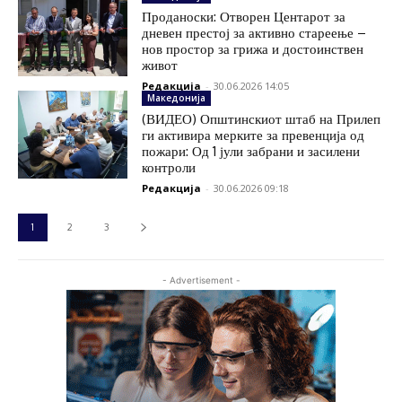
Проданоски: Отворен Центарот за
дневен престој за активно стареење –
нов простор за грижа и достоинствен
живот
Редакција
-
30.06.2026 14:05
Македонија
(ВИДЕО) Општинскиот штаб на Прилеп
ги активира мерките за превенција од
пожари: Од 1 јули забрани и засилени
контроли
Редакција
-
30.06.2026 09:18
1
2
3
- Advertisement -