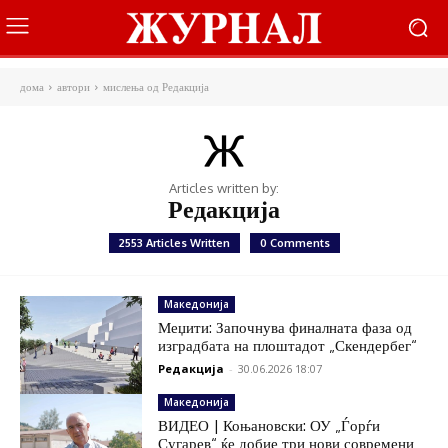
дома
автори
мислења од Редакција
Articles written by:
Редакција
2553 Articles Written
0 Comments
Македонија
Меџити: Започнува финалната фаза од
изградбата на плоштадот „Скендербег“
Редакција
-
30.06.2026 18:07
Македонија
ВИДЕО | Коњановски: ОУ „Ѓорѓи
Сугарев“ ќе добие три нови современи