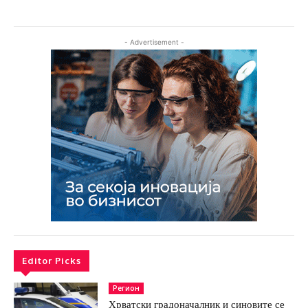
- Advertisement -
Editor Picks
Регион
Хрватски градоначалник и синовите се