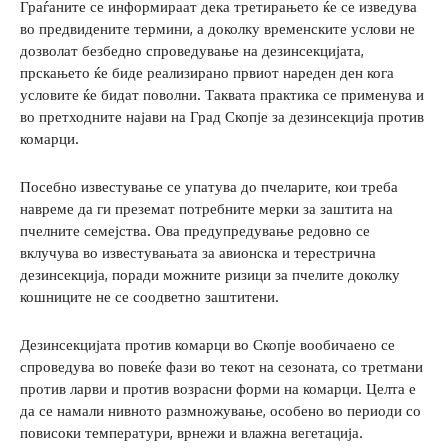
Граѓаните се информираат дека третирањето ќе се изведува
во предвидените термини, а доколку временските услови не
дозволат безбедно спроведување на дезинсекцијата,
прскањето ќе биде реализирано првиот нареден ден кога
условите ќе бидат поволни. Таквата практика се применува и
во претходните најави на Град Скопје за дезинсекција против
комарци.
Посебно известување се упатува до пчеларите, кои треба
навреме да ги преземат потребните мерки за заштита на
пчелните семејства. Ова предупредување редовно се
вклучува во известувањата за авионска и терестрична
дезинсекција, поради можните ризици за пчелите доколку
кошниците не се соодветно заштитени.
Дезинсекцијата против комарци во Скопје вообичаено се
спроведува во повеќе фази во текот на сезоната, со третмани
против ларви и против возрасни форми на комарци. Целта е
да се намали нивното размножување, особено во периоди со
повисоки температури, врнежи и влажна вегетација.