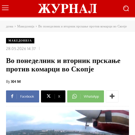
дома
Македонија
Во понеделник и вторник прскање против комарци во Скопје
МАКЕДОНИЈА
28.05.2026 14:37
Во понеделник и вторник прскање
против комарци во Скопје
By
XH M
Facebook
X
WhatsApp