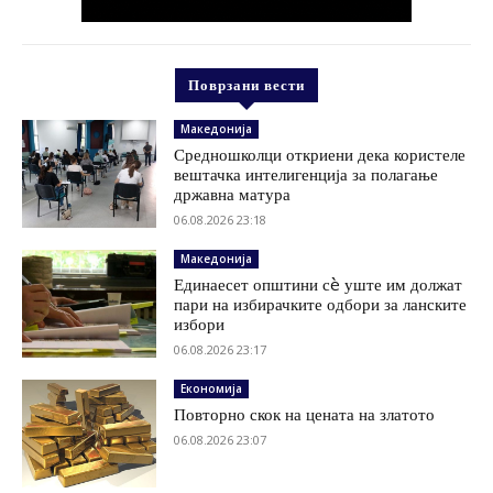
Поврзани вести
Македонија
Средношколци откриени дека користеле
вештачка интелигенција за полагање
државна матура
06.08.2026 23:18
Македонија
Единаесет општини сè уште им должат
пари на избирачките одбори за ланските
избори
06.08.2026 23:17
Економија
Повторно скок на цената на златото
06.08.2026 23:07