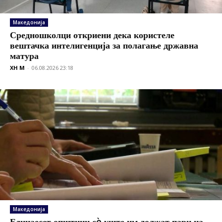
Македонија
Средношколци откриени дека користеле
вештачка интелигенција за полагање државна
матура
XH M
-
06.08.2026 23:18
Македонија
Единаесет општини сè уште им должат пари на