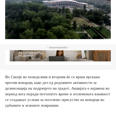
- Advertisement -
Во Скопје во понеделник и вторник ќе се врши прскање
против комарци, како дел од редовните активности за
дезинсекција на подрачјето на градот. Акцијата е најавена во
период кога поради потоплото време и зголемената влажност
се создаваат услови за поголемо присуство на комарци во
урбаните и зелените површини.