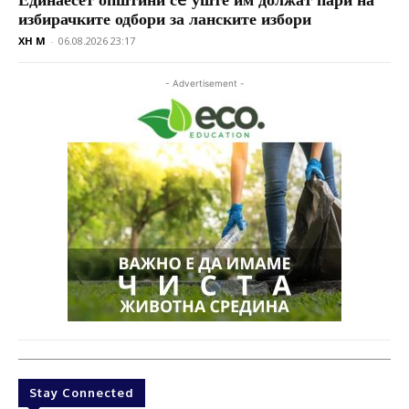
избирачките одбори за ланските избори
XH M
-
06.08.2026 23:17
- Advertisement -
Stay Connected