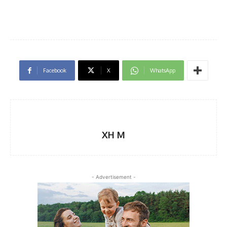
Facebook
X
WhatsApp
XH M
- Advertisement -