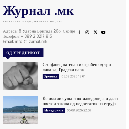
Журнал .мк
независен информативен портал
Адреса: 8 Ударна Бригада 20б, Скопје
Телефон: + 389 2 3217 815
Email: info @ zurnal.mk
ОД УРЕДНИКОТ
Скопјанец натепан и ограбен од три
лица кај Градски парк
05.08.2026 18:01
Хроника
Ќе има ли суша и во македонија, и дали
постои закана од недостаток на струја
05.08.2026 22:59
Македонија