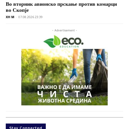
Во вторник авионско прскање против комарци
во Скопје
XH M
-
07.08.2026 23:39
- Advertisement -
Stay Connected