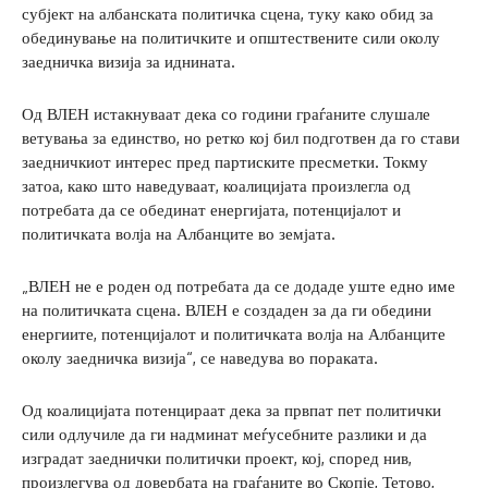
субјект на албанската политичка сцена, туку како обид за
обединување на политичките и општествените сили околу
заедничка визија за иднината.
Од ВЛЕН истакнуваат дека со години граѓаните слушале
ветувања за единство, но ретко кој бил подготвен да го стави
заедничкиот интерес пред партиските пресметки. Токму
затоа, како што наведуваат, коалицијата произлегла од
потребата да се обединат енергијата, потенцијалот и
политичката волја на Албанците во земјата.
„ВЛЕН не е роден од потребата да се додаде уште едно име
на политичката сцена. ВЛЕН е создаден за да ги обедини
енергиите, потенцијалот и политичката волја на Албанците
околу заедничка визија“, се наведува во пораката.
Од коалицијата потенцираат дека за првпат пет политички
сили одлучиле да ги надминат меѓусебните разлики и да
изградат заеднички политички проект, кој, според нив,
произлегува од довербата на граѓаните во Скопје, Тетово,