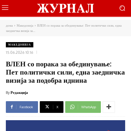
дома
Македонија
ВЛЕН со порака за обединување: Пет политички сили, една
заедничка визија за...
МАКЕДОНИЈА
15.06.2026 10:16
ВЛЕН со порака за обединување:
Пет политички сили, една заедничка
визија за подобра иднина
By
Редакција
Facebook
X
WhatsApp