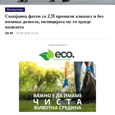
Македонија
Скопјанец фатен со 2,13 промили алкохол и без
возачка дозвола, полицијата му го одзеде
возилото
XH M
-
09.08.2026 12:24
- Advertisement -