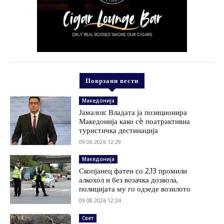
Поврзани вести
Македонија
Јамалов: Владата ја позиционира
Македонија како сè поатрактивна
туристичка дестинација
09.08.2026 12:29
Македонија
Скопјанец фатен со 2,13 промили
алкохол и без возачка дозвола,
полицијата му го одзеде возилото
09.08.2026 12:24
Свет