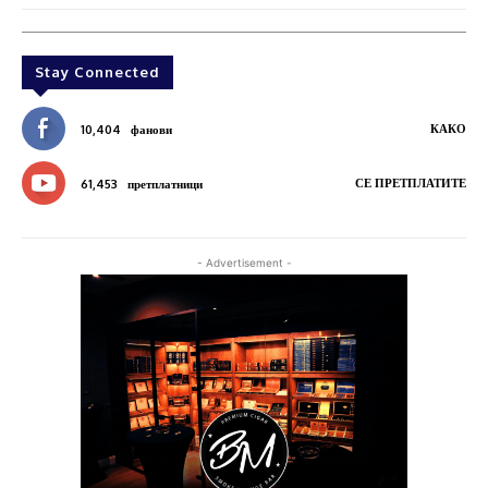
Stay Connected
КАКО
10,404
фанови
СЕ ПРЕТПЛАТИТЕ
61,453
претплатници
- Advertisement -