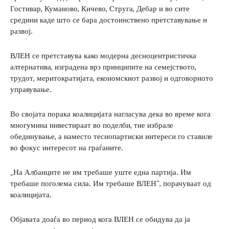
Гостивар, Куманово, Кичево, Струга, Дебар и во сите
средини каде што се бара достоинствено претставување и
развој.
ВЛЕН се претставува како модерна десноцентристичка
алтернатива, изградена врз принципите на семејството,
трудот, меритократијата, економскиот развој и одговорното
управување.
Во својата порака коалицијата нагласува дека во време кога
многумина инвестираат во поделби, тие избрале
обединување, а наместо теснопартиски интереси го ставиле
во фокус интересот на граѓаните.
„На Албанците не им требаше уште една партија. Им
требаше поголема сила. Им требаше ВЛЕН“, порачуваат од
коалицијата.
Објавата доаѓа во период кога ВЛЕН се обидува да ја