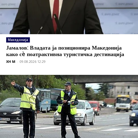
Македонија
Јамалов: Владата ја позиционира Македонија
како сè поатрактивна туристичка дестинација
XH M
-
09.08.2026 12:29