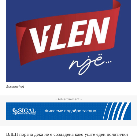
Screenshot
- Advertisement -
ВЛЕН порача дека не е создадена како уште еден политички