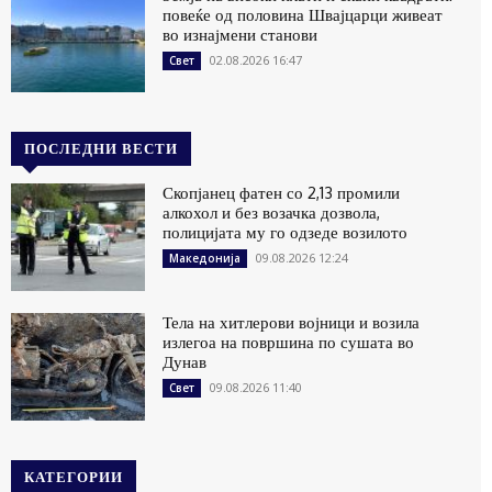
повеќе од половина Швајцарци живеат
во изнајмени станови
02.08.2026 16:47
Свет
ПОСЛЕДНИ ВЕСТИ
Скопјанец фатен со 2,13 промили
алкохол и без возачка дозвола,
полицијата му го одзеде возилото
09.08.2026 12:24
Македонија
Тела на хитлерови војници и возила
излегоа на површина по сушата во
Дунав
09.08.2026 11:40
Свет
КАТЕГОРИИ