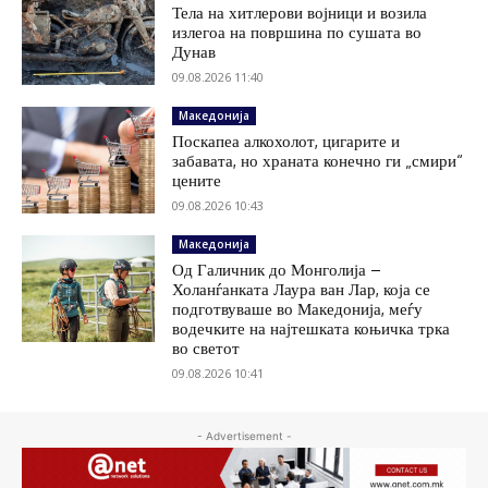
Тела на хитлерови војници и возила
излегоа на површина по сушата во
Дунав
09.08.2026 11:40
Македонија
Поскапеа алкохолот, цигарите и
забавата, но храната конечно ги „смири“
цените
09.08.2026 10:43
Македонија
Од Галичник до Монголија –
Холанѓанката Лаура ван Лар, која се
подготвуваше во Македонија, меѓу
водечките на најтешката коњичка трка
во светот
09.08.2026 10:41
- Advertisement -