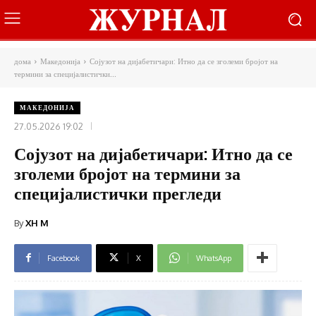
дома
Македонија
Сојузот на дијабетичари: Итно да се зголеми бројот на
термини за специјалистички...
МАКЕДОНИЈА
27.05.2026 19:02
Сојузот на дијабетичари: Итно да се
зголеми бројот на термини за
специјалистички прегледи
By
XH M
Facebook
X
WhatsApp