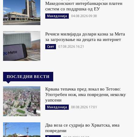
Македонскиот интербанкарски платен
систем со поддршка од ЕУ
04.08.2026 09:38
Македонија
Речиси милијарда долари казна за Мета
за загрозување на децата на интернет
07.08.2026 16:21
Свет
ПОСЛЕДНИ ВЕСТИ
Крвава тепачка пред локал во Тетово:
Употребен нож, има повредени, неколку
уапсени
08.08.2026 17:01
Македонија
Два воза се судрија во Хрватска, има
повредени