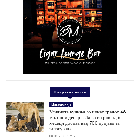
Поврзани вести
Македонија
Уличните кучиња го чинат градот 46
милиони денари, Лајка во рок од 6
месеци добива над 700 пријави за
заловување
08.08.2026 17:02