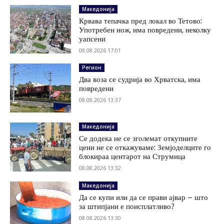
Македонија
Крвава тепачка пред локал во Тетово:
Употребен нож, има повредени, неколку
уапсени
08.08.2026 17:01
Регион
Два воза се судрија во Хрватска, има
повредени
08.08.2026 13:37
Македонија
Се додека не се зголемат откупните
цени не се откажуваме: Земјоделците го
блокираа центарот на Струмица
08.08.2026 13:32
Македонија
Да се купи или да се прави ајвар – што
за штипјани е поисплатливо?
08.08.2026 13:30