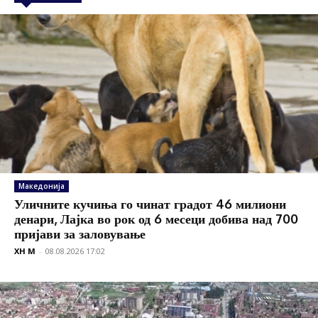
Македонија
Уличните кучиња го чинат градот 46 милиони
денари, Лајка во рок од 6 месеци добива над 700
пријави за заловување
XH M
-
08.08.2026 17:02