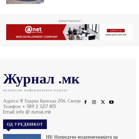
- Advertisement -
Журнал .мк
независен информативен портал
Адреса: 8 Ударна Бригада 20б, Скопје
Телефон: + 389 2 3217 815
Email: info @ zurnal.mk
ОД УРЕДНИКОТ
НБ: Напредува модернизацијата на