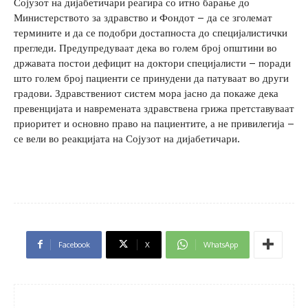
Сојузот на дијабетичари реагира со итно барање до
Министерството за здравство и Фондот – да се зголемат
термините и да се подобри достапноста до специјалистички
прегледи. Предупредуваат дека во голем број општини во
државата постои дефицит на доктори специјалисти – поради
што голем број пациенти се принудени да патуваат во други
градови. Здравствениот систем мора јасно да покаже дека
превенцијата и навремената здравствена грижа претставуваат
приоритет и основно право на пациентите, а не привилегија –
се вели во реакцијата на Сојузот на дијабетичари.
Facebook
X
WhatsApp