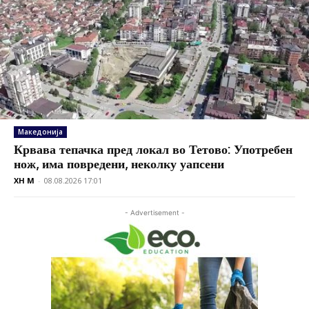
Македонија
Крвава тепачка пред локал во Тетово: Употребен
нож, има повредени, неколку уапсени
XH M
-
08.08.2026 17:01
- Advertisement -