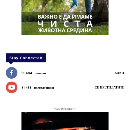
Stay Connected
КАКО
10,404
фанови
СЕ ПРЕТПЛАТИТЕ
61,453
претплатници
- Advertisement -