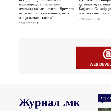
комеморација прочитани
делница од автопат
имињата на загинатите: „Времето
Ќафасан: Се забрзу
не ги избриша спомените, ниту
поврзувањето на К
пак ја намали тагата“
07.08.2026 21:56
07.08.2026 22:11
Журнал .мк
ОД У