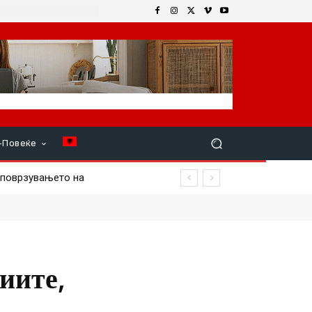
+Повеќе
оврзувањето на
биваат првите е-услуги на
иите,