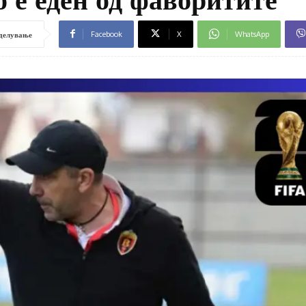
Facebook
X
WhatsApp
делување