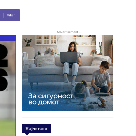
Viber
- Advertisement -
Најчитани