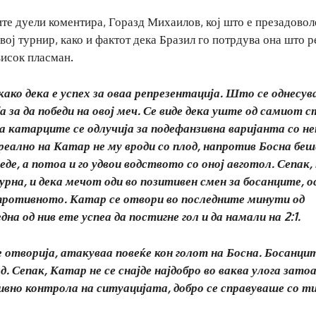
те дуели коментира, Горазд Михаилов, кој што е презадовол
вој турнир, како и фактот дека Бразил го потрдува она што 
висок пласман.
ако дека е успех за оваа репрезентација. Што се однесув
 за да победи на овој меч. Се виде дека уште од самиот 
а катарците се одлучија за подефанзивна варијанта со не
 реално на Катар не му вроди со плод, напротив Босна бе
де, а потоа и го удвои водството со оној авготол. Сепак, 
урна, и дека мечот оди во позитивен смен за босанците, о
спротивното. Катар се отвори во последните минути од
на од нив ете успеа да постигне гол и да намали на 2:1.
 отворија, атакуваа повеќе кон голот на Босна. Босанцит
д. Сепак, Катар не се снајде најдобро во ваква улога зат
ивно контрола на ситуацијата, добро се справуваше со т