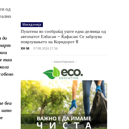
ен од
реално
Македонија
Пуштена во сообраќај уште една делница од
автопатот Елбасан – Ќафасан: Се забрзува
а до
поврзувањето на Коридорот 8
старт
XH M
-
07.08.2026 21:56
кои
ше таа
- Advertisement -
кога
собено
е беа
оа што
ие