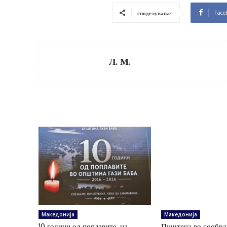
Face
споделување
Л. М.
Македонија
Македонија
10 години од поплавите, на
Пуштена во сообра