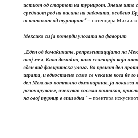
истиот од стартот на турнирот. Знеше што са
средниот ред на висина на задачата, особено Б
остатокот од турнирот“
– потенцира Михаило
Мексико си ја потврди улогата на фаворит
„Еден од домаќините, репрезентацијата на Мекс
овој меч. Како домаќин, како селекција која шт
еден вид фавиритска улога. Во првиот дел прот
играта, и едноставно само се чекаше кога ќе г
дел Мексико потполно домонираше, ја покажа 
разочарување, очекував сосема поинаков, приста
на овој турнир е епизодна“ –
поентира искусниот