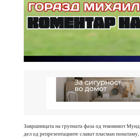
Завршницата на групната фаза од тековниот Мунди
дел од репрезентациите слават пласман понатаму, 