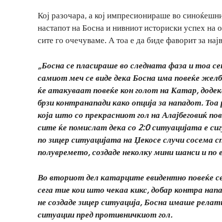
Кој разочара, а кој импресионираше во синоќешни
настапот на Босна и нивниот историски успех на о
сите го очечуваме. А тоа е да биде фаворит за нај
„Босна се пласираше во следната фаза и тоа сек
самиот меч се виде дека Босна има повеќе желба
ќе атакуваат повеќе кон голот на Катар, додек
брзи контранапади како опција за нападот. Тоа
која што со прекрасниот гол на Алајбеговиќ пове
сите ќе помислат дека со 2:0 ситуацијата е сиг
по зицер ситуацијата на Џекосе случи сосема 
полувремето, создаде неколку мини шанси и по ед
Во вториот дел катарците евидентно повеќе се
сега тие кои што чекаа кикс, добар контра напа
не создаде зицер ситуација, Босна имаше релат
ситуации пред противничкиот гол.