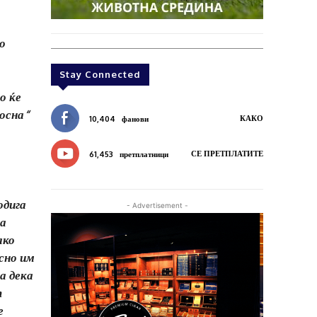
то
Stay Connected
о ќе
Босна“
КАКО
10,404
фанови
СЕ ПРЕТПЛАТИТЕ
61,453
претплатници
одига
- Advertisement -
аа
ако
асно им
да дека
т
е