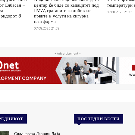
от Елбасан –
центар ќе биде со капацитет под
температури 
ва
1 MW, граѓаните ги добиваат
07.08.2026 21:13
оридорот 8
првите е-услуги на сигурна
платформа
07.08.2026 21:38
- Advertisement -
РЕДНИКОТ
ПОСЛЕДНИ ВЕСТИ
Сиљановска-Давкова: Да ја