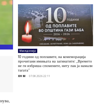
Македонија
10 години од поплавите, на комеморација
прочитани имињата на загинатите: „Времето
не ги избриша спомените, ниту пак ја намали
тагата“
XH M
-
07.08.2026 22:11
нува,