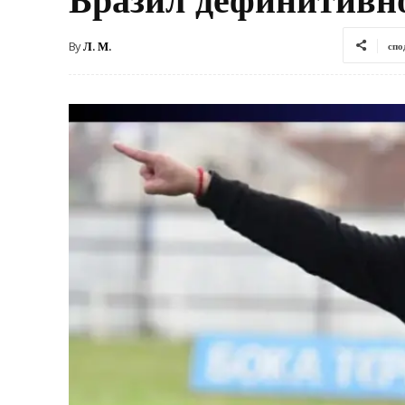
By
Л. М.
спо