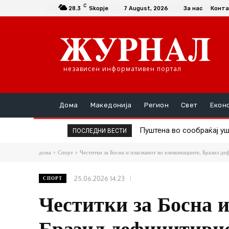
C
28.3
Skopje
7 August, 2026
За нас
Конта
независен информативен портал
Дома
Македонија
Регион
Свет
Екон
Пуштена во сообраќај уште
Андоновски: Националнио
ПОСЛЕДНИ ВЕСТИ
Коридорот 8
сигурна платформа
дома
Спорт
Честитки за Босна и пласманот во елиминациите, Бразил деф
25.06.2026 14:23
СПОРТ
Честитки за Босна 
Бразил дефинитивно