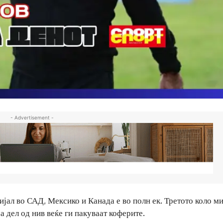
- Advertisement -
јал во САД, Мексико и Канада е во полн ек. Третото коло ми
а дел од нив веќе ги пакуваат коферите.