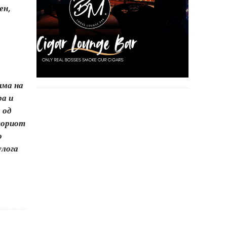
ен,
има на
ра и
 од
вториот
о
улога