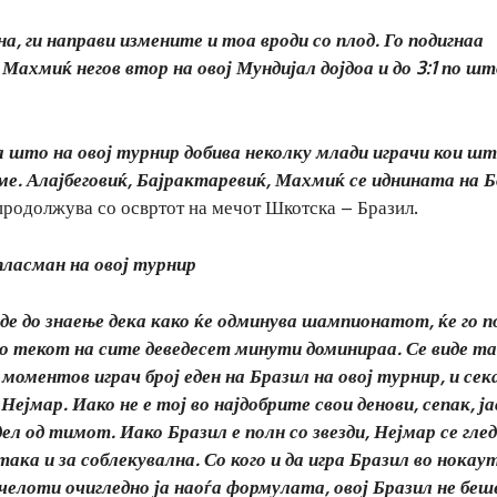
, ги направи измените и тоа вроди со плод. Го подигнаа
а Махмиќ негов втор на овој Мундијал дојдоа и до 3:1 по ш
ја што на овој турнир добива неколку млади играчи кои шт
ме. Алајбеговиќ, Бајрактаревиќ, Махмиќ се иднината на 
продолжува со освртот на мечот Шкотска – Бразил.
пласман на овој турнир
де до знаење дека како ќе одминува шампионатот, ќе го п
во текот на сите деведесет минути доминираа. Се виде т
 моментов играч број еден на Бразил на овој турнир, и сек
ејмар. Иако не е тој во најдобрите свои денови, сепак, ј
дел од тимот. Иако Бразил е полн со звезди, Нејмар се гле
 така и за соблекувална. Со кого и да игра Бразил во нокау
елоти очигледно ја наоѓа формулата, овој Бразил не беш