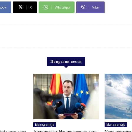
book
X
WhatsApp
Viber
Поврзани вести
Македонија
Македонија
ќај уште една
Андоновски: Националниот дата-
Утре портокал