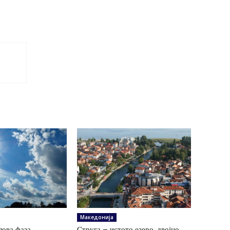
Македонија
ова фаза,
Струга – истото езеро, двојно