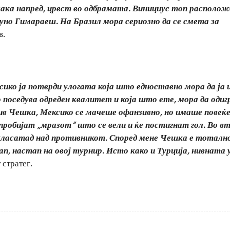
ка напред, црвст во одбрамата. Винициус топ располож
руно Гимараеш. На Бразил мора сериозно да се смета за
в.
ико ја потврди улогата која што едноставно мора да ја 
о поседува одреден квалитет и која што ете, мора да одиг
ив Чешка, Мексико се мачеше офанзивно, но имаше повеќе
о пробијат „мразот“ што се вели и ќе постигнат гол. Во 
класатад над противникот. Според мене Чешка е тоталн
п, настап на овој турнир. Исто како и Турција, нивната 
 стратег.