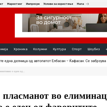
кт
Маркетинг
Импресум
Услови за користење
Мапа
омија
Хроника
Колумни
Култура
Спорт
Шоубиз
 една делница од автопатот Елбасан – Ќафасан: Се забрзува п
т дата-центар ќе биде со капацитет под 1 MW, граѓаните ги до
инитивно е еден од...
и пласманот во елиминац
 е еден од фаворитите