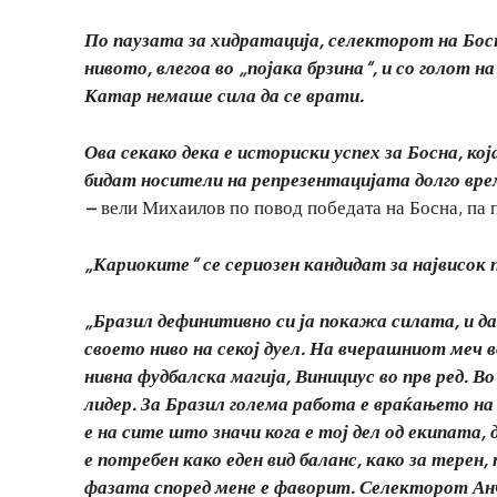
По паузата за хидратација, селекторот на Босна
нивото, влегоа во „појака брзина“, и со голот н
Катар немаше сила да се врати.
Ова секако дека е историски успех за Босна, ко
бидат носители на репрезентацијата долго вре
–
вели Михаилов по повод победата на Босна, па 
„Кариоките“ се сериозен кандидат за највисок 
„Бразил дефинитивно си ја покажа силата, и да
своето ниво на секој дуел. На вчерашниот меч 
нивна фудбалска магија, Винициус во прв ред. Во
лидер. За Бразил голема работа е враќањето на Н
е на сите што значи кога е тој дел од екипата, 
е потребен како еден вид баланс, како за терен,
фазата според мене е фаворит. Селекторот Анч