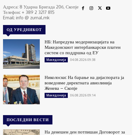
Адреса: 8 Ударна Бригада 20б, Скопје
Телефон: + 389 2 3217 815
Email: info @ zurnal.mk
ОД УРЕДНИКОТ
НБ: Напредува модернизацијата на
Македонскиот интербанкарски платен
систем со поддршка од ЕУ
04.08.2026 09:38
Македонија
Николоски: На барање на дијаспората ја
воведовме директната авиолинија
Женева – Скопје
06.08.2026 09:14
Македонија
ПОСЛЕДНИ ВЕСТИ
На денешен ден потпишан Договорот за