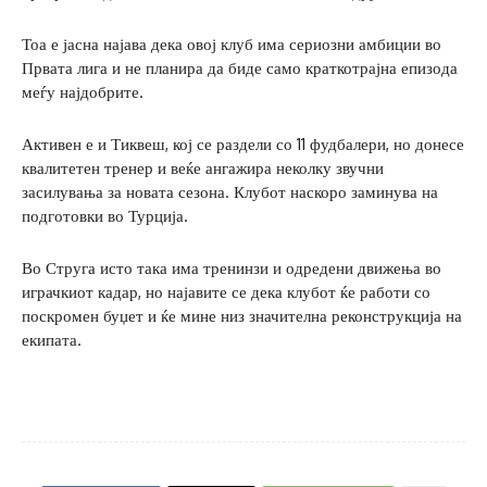
Тоа е јасна најава дека овој клуб има сериозни амбиции во
Првата лига и не планира да биде само краткотрајна епизода
меѓу најдобрите.
Активен е и Тиквеш, кој се раздели со 11 фудбалери, но донесе
квалитетен тренер и веќе ангажира неколку звучни
засилувања за новата сезона. Клубот наскоро заминува на
подготовки во Турција.
Во Струга исто така има тренинзи и одредени движења во
играчкиот кадар, но најавите се дека клубот ќе работи со
поскромен буџет и ќе мине низ значителна реконструкција на
екипата.