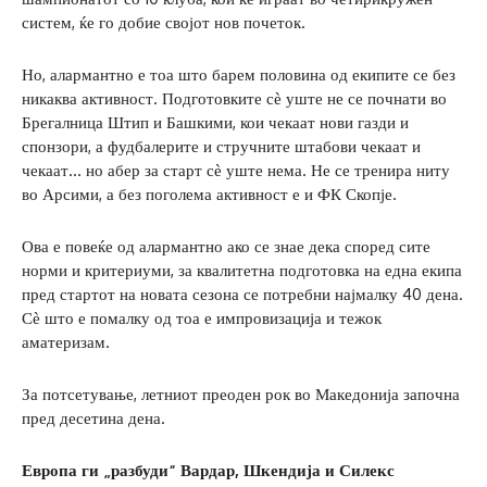
систем, ќе го добие својот нов почеток.
Но, алармантно е тоа што барем половина од екипите се без
никаква активност. Подготовките сѐ уште не се почнати во
Брегалница Штип и Башкими, кои чекаат нови газди и
спонзори, а фудбалерите и стручните штабови чекаат и
чекаат… но абер за старт сѐ уште нема. Не се тренира ниту
во Арсими, а без поголема активност е и ФК Скопје.
Ова е повеќе од алармантно ако се знае дека според сите
норми и критериуми, за квалитетна подготовка на една екипа
пред стартот на новата сезона се потребни најмалку 40 дена.
Сѐ што е помалку од тоа е импровизација и тежок
аматеризам.
За потсетување, летниот преоден рок во Македонија започна
пред десетина дена.
Европа ги „разбуди“ Вардар, Шкендија и Силекс