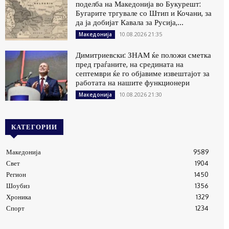
поделба на Македонија во Букурешт:
Бугарите тргувале со Штип и Кочани, за
да ја добијат Кавала за Русија,...
10.08.2026 21:35
Македонија
Димитриевски: ЗНАМ ќе положи сметка
пред граѓаните, на средината на
септември ќе го објавиме извештајот за
работата на нашите функционери
10.08.2026 21:30
Македонија
КАТЕГОРИИ
Македонија
9589
Свет
1904
Регион
1450
Шоубиз
1356
Хроника
1329
Спорт
1234