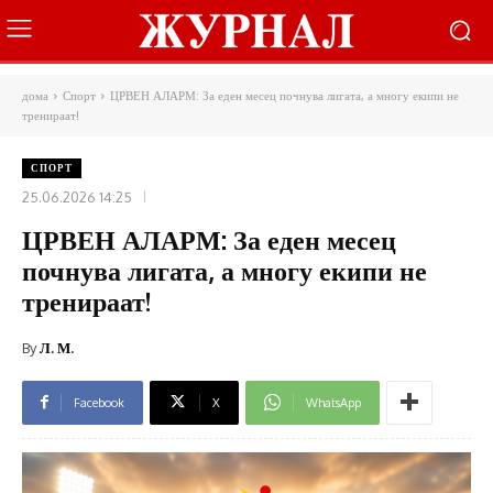
дома
Спорт
ЦРВЕН АЛАРМ: За еден месец почнува лигата, а многу екипи не
тренираат!
СПОРТ
25.06.2026 14:25
ЦРВЕН АЛАРМ: За еден месец
почнува лигата, а многу екипи не
тренираат!
By
Л. М.
Facebook
X
WhatsApp