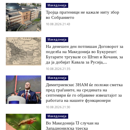
Македонија
Тројца пратеници не кажале ниту збор
во Собранието
10.08.2026 21:43
Македонија
На денешен ден потпишан Договорот за
поделба на Македонија во Букурешт:
Бугарите тргувале со Штип и Кочани, за
да ја добијат Кавала за Русија,...
10.08.2026 21:35
Македонија
Димитриевски: ЗНАМ ќе положи сметка
пред граѓаните, на средината на
септември ќе го објавиме извештајот за
работата на нашите функционери
10.08.2026 21:30
Македонија
Во Македонија 13 случаи на
Западнонилска треска