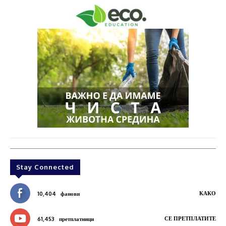
Stay Connected
КАКО
10,404
фанови
СЕ ПРЕТПЛАТИТЕ
61,453
претплатници