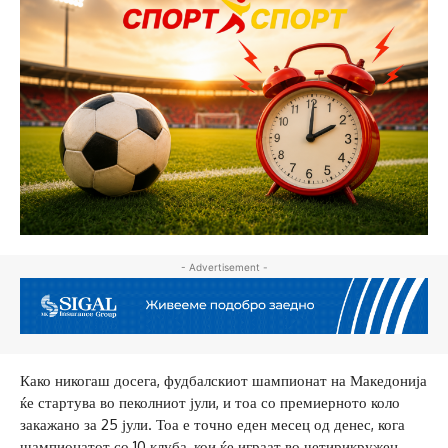
- Advertisement -
Како никогаш досега, фудбалскиот шампионат на Македонија
ќе стартува во пеколниот јули, и тоа со премиерното коло
закажано за 25 јули. Тоа е точно еден месец од денес, кога
шампионатот со 10 клуба, кои ќе играат во четирикружен