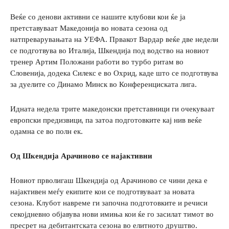
Веќе со денови активни се нашите клубови кои ќе ја
претставуваат Македонија во новата сезона од
натпреварувањата на УЕФА. Првакот Вардар веќе две недели
се подготвува во Италија, Шкендија под водство на новиот
тренер Артим Положани работи во турбо ритам во
Словенија, додека Силекс е во Охрид, каде што се подготвува
за дуелите со Динамо Минск во Конференциската лига.
Идната недела трите македонски претставници ги очекуваат
европски предизвици, па затоа подготовките кај нив веќе
одамна се во полн ек.
Од Шкендија Арачиново се најактивни
Новиот прволигаш Шкендија од Арачиново се чини дека е
најактивен меѓу екипите кои се подготвуваат за новата
сезона. Клубот навреме ги започна подготовките и речиси
секојдневно објавува нови имиња кои ќе го засилат тимот во
пресрет на дебитантската сезона во елитното друштво.