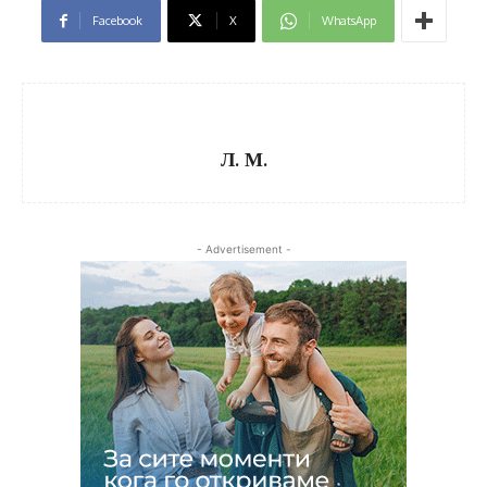
Facebook
X
WhatsApp
Л. М.
- Advertisement -