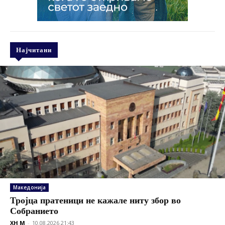
Најчитани
Македонија
Тројца пратеници не кажале ниту збор во
Собранието
XH M
-
10.08.2026 21:43