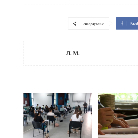
Face
споделување
Л. М.