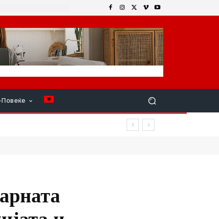
+Повеќе
дарната
ијата и