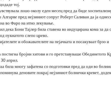
додаде тој.
увствувала лошо околу еден месец пред да биде хоспитализи
во Алгарве пред нејзиниот сопруг Роберт Саливан да ја однес
ена во Фаро на итно лекување.
ил дека Бони Тајлер била ставена во индуцирана кома за да 
од пукнатото слепо црево.
ијателите и обожавателите на пејачката и посакуваат брзо и
ера постигна бројни хитови и го претставуваше Обединетото К
 30 април.
таа била многу зафатена со подготовки пред да оди во болни
и поминува деновите покрај нејзиниот болнички кревет, додек