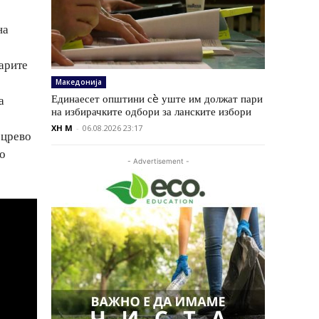
на
арите
Македонија
Единаесет општини сè уште им должат пари
а
на избирачките одбори за ланските избори
XH M
-
06.08.2026 23:17
 црево
во
- Advertisement -