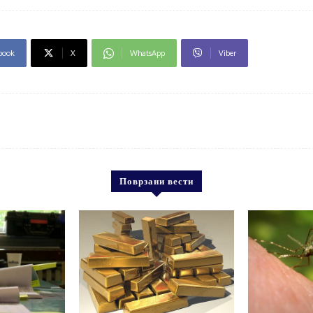
book
X
WhatsApp
Viber
Поврзани вести