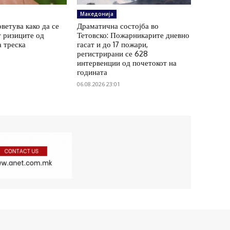
Македонија
ветува како да се
Драматична состојба во
 ризиците од
Тетовско: Пожарникарите дневно
а треска
гасат и до 17 пожари,
регистрирани се 628
интервенции од почетокот на
годината
06.08.2026 23:01