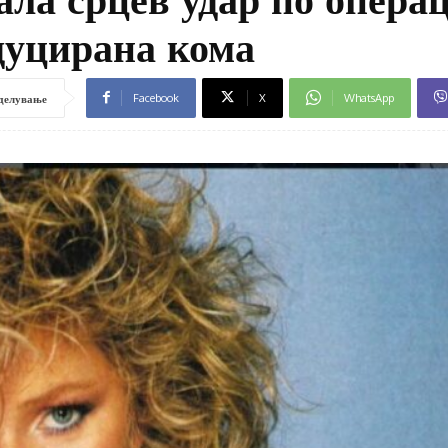
дуцирана кома
Facebook
X
WhatsApp
делување