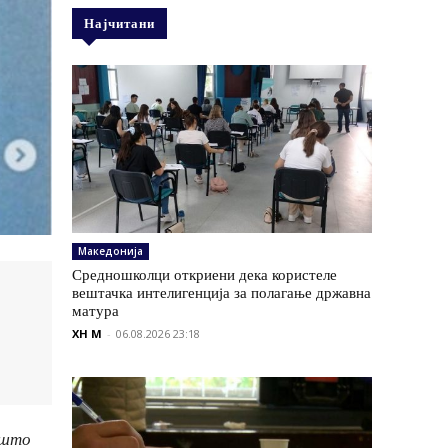
Најчитани
Македонија
Средношколци откриени дека користеле
вештачка интелигенција за полагање државна
матура
XH M
-
06.08.2026 23:18
 што