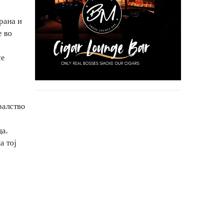
рана и
е во
се
ралство
ца.
а тој