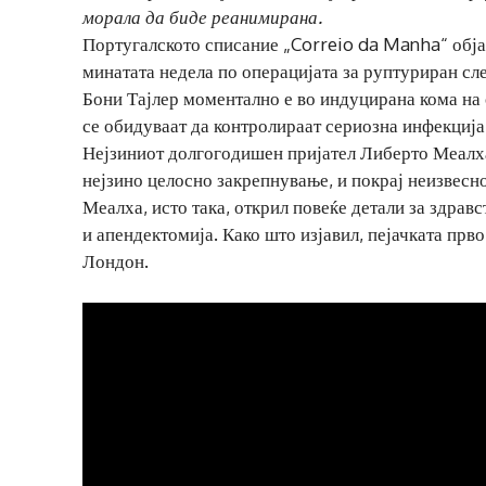
морала да биде реанимирана.
Португалското списание „Correio da Manha“ објав
минатата недела по операцијата за руптуриран слеп
Бони Тајлер моментално е во индуцирана кома на 
се обидуваат да контролираат сериозна инфекциј
Нејзиниот долгогодишен пријател Либерто Меалха 
нејзино целосно закрепнување, и покрај неизвесно
Меалха, исто така, открил повеќе детали за здрав
и апендектомија. Како што изјавил, пејачката прв
Лондон.