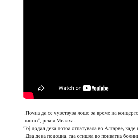
„Почна да се чувствува лошо за време на концерто
ништо“, рекол Меалха.
Тој додал дека потоа отпатувала во Алгарве, каде
„Два дена подоцна, таа отишла во приватна болниц