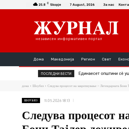
C
25.8
Skopje
7 August, 2026
За нас
Конта
независен информативен портал
Дома
Македонија
Регион
Свет
Екон
Единаесет општини сè уште
Повторно скок на ценат
ПОСЛЕДНИ ВЕСТИ
дома
Шоубиз
Следува процесот на закрепнување – Легендарната Бони Т
11.05.2026 18:13
ШОУБИЗ
Следува процесот н
Бони Тајлер доживеа