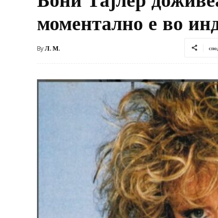
моментално е во ин
By
Л. М.
спо