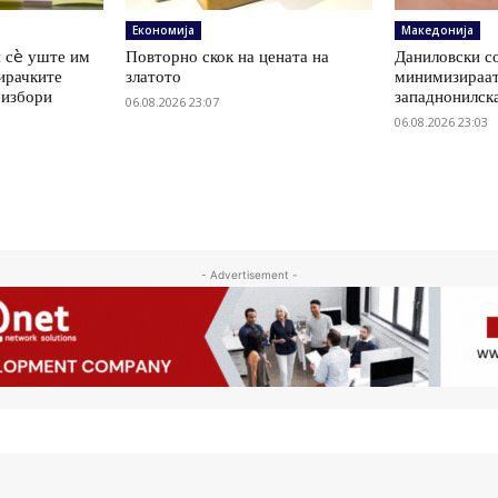
Економија
Македонија
 сè уште им
Повторно скок на цената на
Даниловски со
ирачките
златото
минимизираат
 избори
западнонилск
06.08.2026 23:07
06.08.2026 23:03
- Advertisement -