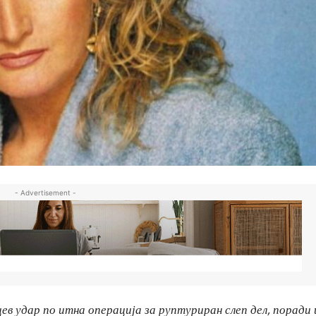
- Advertisement -
ев удар по итна операција за руптуриран слеп дел, поради