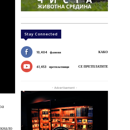
Stay Connected
КАКО
10,404
фанови
СЕ ПРЕТПЛАТИТЕ
61,453
претплатници
- Advertisement -
оа
укнало