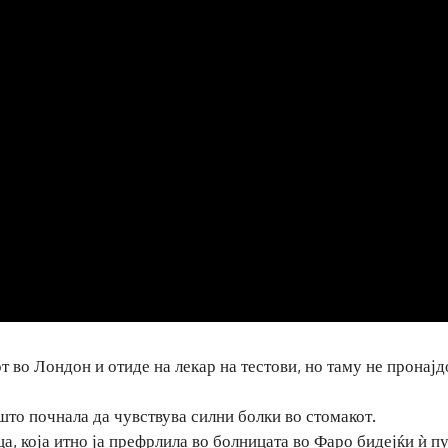
т во Лондон и отиде на лекар на тестови, но таму не пронајд
 што почнала да чувствува силни болки во стомакот.
а, која итно ја префрлила во болницата во Фаро бидејќи ѝ п