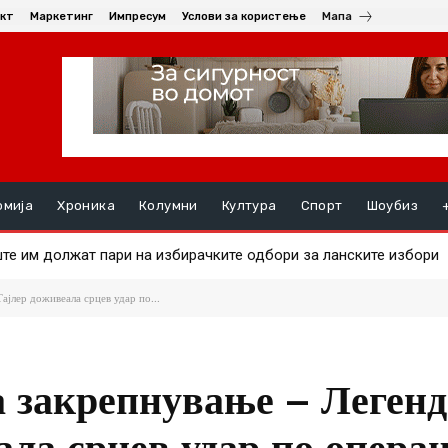
кт
Маркетинг
Импресум
Услови за користење
Мапа
омија
Хроника
Колумни
Култура
Спорт
Шоубиз
 им должат пари на избирачките одбори за ланските избори
а на златото
ајлер доживеала срцев удар по...
а закрепнување – Леген
ла срцев удар по операц