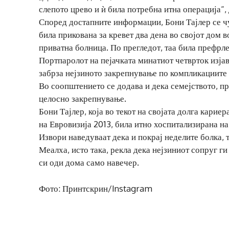
слепото црево и ѝ била потребна итна операција“, 
Според достапните информации, Бони Тајлер се ч
била прикована за кревет два дена во својот дом 
приватна болница. По прегледот, таа била префрл
Портпаролот на пејачката минатиот четврток изјав
забрза нејзиното закрепнување по компликациите 
Во соопштението се додава и дека семејството, пр
целосно закрепнување.
Бони Тајлер, која во текот на својата долга кари
на Евровизија 2013, била итно хоспитализирана на
Извори наведуваат дека и покрај неделите болка, 
Меалха, исто така, рекла дека нејзиниот сопруг г
си оди дома само навечер.
Фото: Принтскрин/Instagram