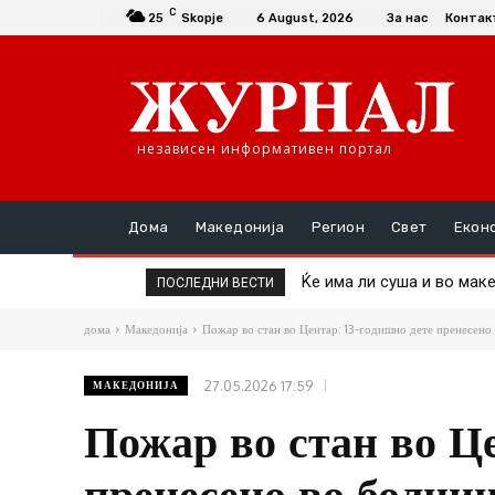
C
25
Skopje
6 August, 2026
За нас
Контак
независен информативен портал
Дома
Македонија
Регион
Свет
Екон
Ќе има ли суша и во макед
Пекол во Србија: Изго
ПОСЛЕДНИ ВЕСТИ
дома
Македонија
Пожар во стан во Центар: 13-годишно дете пренесено
27.05.2026 17:59
МАКЕДОНИЈА
Пожар во стан во Це
пренесено во болни