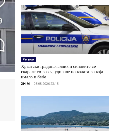
Регион
Хрватски градоначалник и синовите се
скарале со возач, удирале по колата во која
имало и бебе
XH M
-
05.08.2026 23:15