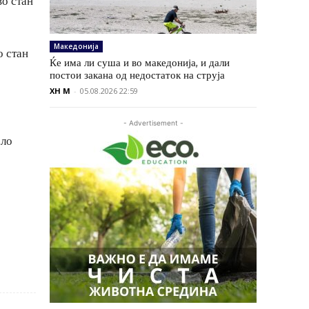
во стан
Македонија
о стан
Ќе има ли суша и во македонија, и дали
постои закана од недостаток на струја
XH M
-
05.08.2026 22:59
- Advertisement -
ало