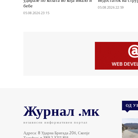
удирале по колата во која имало и
недостаток на стру
бебе
05.08.2026 22:59
05.08.2026 23:15
Журнал .мк
ОД У
независен информативен портал
Адреса: 8 Ударна Бригада 20б, Скопје
Телефон: + 389 2 3217 815