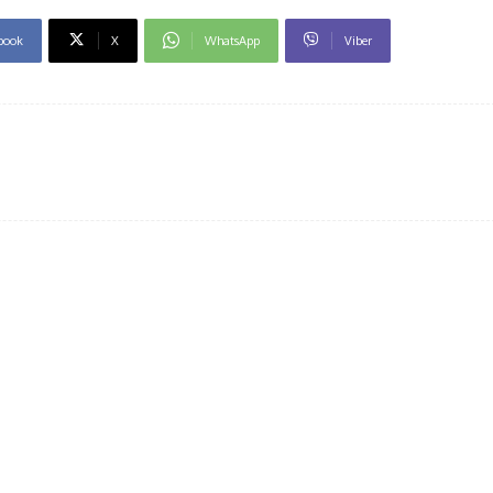
book
X
WhatsApp
Viber