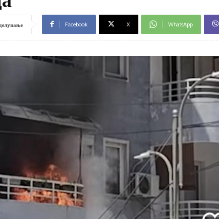
Facebook
X
WhatsApp
делување