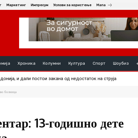
т
Маркетинг
Импресум
Услови за користење
Мапа
омија
Хроника
Колумни
Култура
Спорт
Шоубиз
онија, и дали постои закана од недостаток на струја
ре маж во еден од пожарите
 во болница
нтар: 13-годишно дете
ца