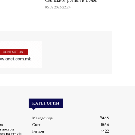
Скопскиот регион и Велес
05.08.2026 22:24
КАТЕГОРИИ
Македонија
9465
во
Свет
1866
и постои
Регион
1422
ток на струја