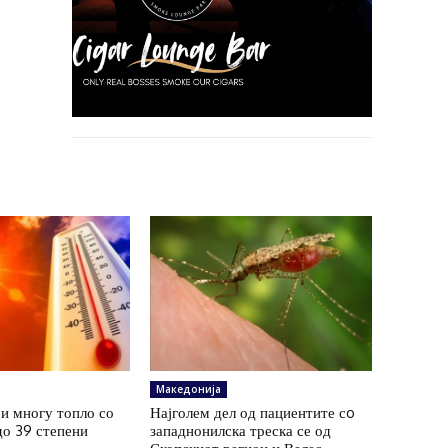
Македонија
и многу топло со
Најголем дел од пациентите сo
до 39 степени
западнонилска треска се од