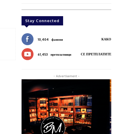
Stay Connected
КАКО
10,404
фанови
СЕ ПРЕТПЛАТИТЕ
61,453
претплатници
- Advertisement -