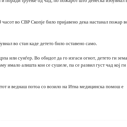
 и поради труење од чад, по пожарот што денеска избувнал 
часот во СВР Скопје било пријавено дека настанал пожар в
внал во стан каде детето било оставено само.
крпа или сунѓер. Во обидот да го изгаси огнот, детето ги зем
аму имало алишта кои се сушеле, па се развил густ чад кој ги
ктот и веднаш потоа со возило на Итна медицинска помош е
.