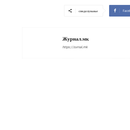
Face
споделување
Журнал.мк
https://zurnal.mk