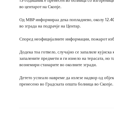
13-годишник е пренесен во болница со изгореници
во центарот на Скопје.
Од МВР информираа дека попладнево, околу 12.40 
во зграда на подрачје на Центар.
Според неофицијалните информации, пожарот избу
Додека тоа готвело, случајно се запалиле кујнска 
запалените предмети и ги изнело на терасата, но т
вознемири станарите во околните згради.
Детето успеало навреме да излезе надвор од обје
пренесено во Градската општа болница во Скопје