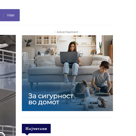
Viber
- Advertisement -
Најчитани