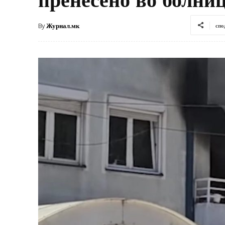
By
Журнал.мк
спо