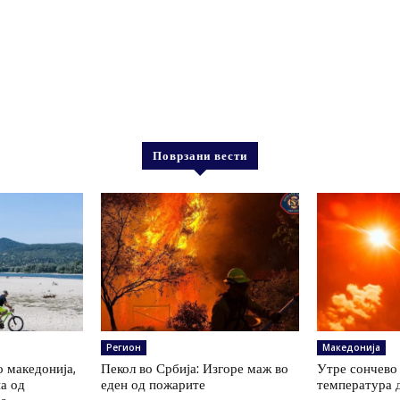
Поврзани вести
Регион
Македонија
о македонија,
Пекол во Србија: Изгоре маж во
Утре сончево 
на од
еден од пожарите
температура 