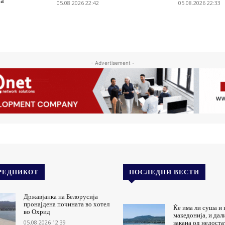
ја
05.08.2026 22:42
05.08.2026 22:33
- Advertisement -
РЕДНИКОТ
ПОСЛЕДНИ ВЕСТИ
Државјанка на Белорусија
пронајдена почината во хотел
Ќе има ли суша и 
во Охрид
македонија, и дал
05.08.2026 12:39
закана од недоста