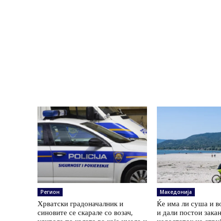
Регион
Македонија
Хрватски градоначалник и
Ќе има ли суша и в
синовите се скарале со возач,
и дали постои зака