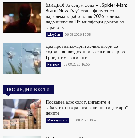
(ВИДЕО) За седум дена – „Spider-Man:
Brand New Day“ стана филмот со
најголема заработка во 2026 година,
надминувајќи 1,15 милијарди долари во
заработка
06.08.2026 15:38
Шоубиз
Два противпожарни хеликоптери се
судрија во воздух при гасење пожар во
Грција, има загинати
02.08.2026 16:55
Регион
ПОСЛЕДНИ ВЕСТИ
Поскапеа алкохолот, цигарите и
забавата, но храната конечно ги „смири“
цените
09.08.2026 10:43
Македонија