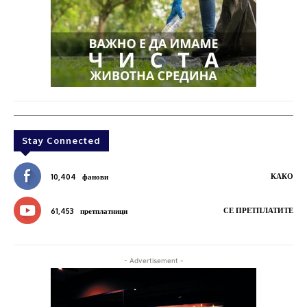
Stay Connected
КАКО
10,404
фанови
СЕ ПРЕТПЛАТИТЕ
61,453
претплатници
- Advertisement -