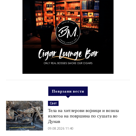
Поврзани вести
Свет
Тела на хитлерови војници и возила
излегоа на површина по сушата во
Дунав
09.08.2026 11:40