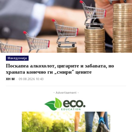
Македонија
Поскапеа алкохолот, цигарите и забавата, но
храната конечно ги „смири“ цените
XH M
-
09.08.2026 10:43
- Advertisement -