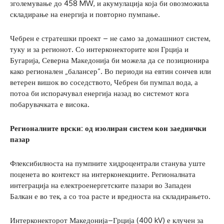
зголемување до 458 MW, и акумулација која би овозможила
складирање на енергија и повторно пумпање.
Чебрен е стратешки проект – не само за домашниот систем,
туку и за регионот. Со интерконекторите кон Грција и
Бугарија, Северна Македонија би можела да се позиционира
како регионален „балансер“. Во периоди на евтин сончев или
ветерен вишок во соседството, Чебрен би пумпал вода, а
потоа би испорачувал енергија назад во системот кога
побарувачката е висока.
Регионалните врски: од изолиран систем кон заеднички
пазар
Флексибилноста на пумпните хидроцентрали станува уште
поценета во контекст на интерконекциите. Регионалната
интеграција на електроенергетските пазари во Западен
Балкан е во тек, а со тоа расте и вредноста на складирањето.
Интерконекторот Македонија–Грција (400 kV) е клучен за