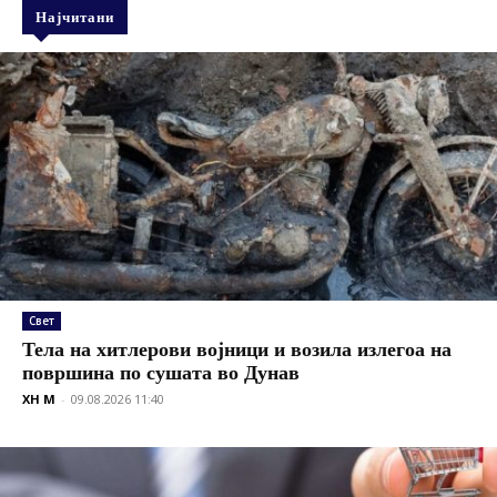
Најчитани
Свет
Тела на хитлерови војници и возила излегоа на
површина по сушата во Дунав
XH M
-
09.08.2026 11:40