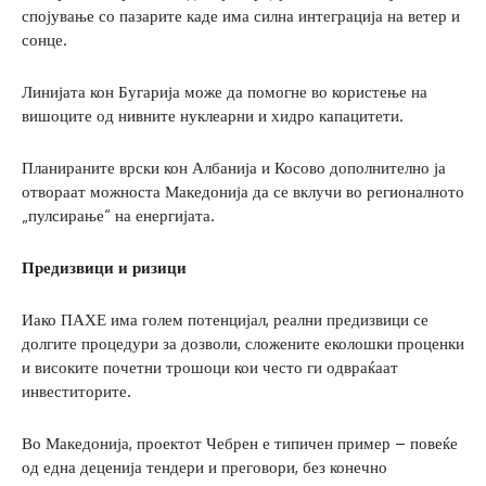
спојување со пазарите каде има силна интеграција на ветер и
сонце.
Линијата кон Бугарија може да помогне во користење на
вишоците од нивните нуклеарни и хидро капацитети.
Планираните врски кон Албанија и Косово дополнително ја
отвораат можноста Македонија да се вклучи во регионалното
„пулсирање“ на енергијата.
Предизвици и ризици
Иако ПАХЕ има голем потенцијал, реални предизвици се
долгите процедури за дозволи, сложените еколошки проценки
и високите почетни трошоци кои често ги одвраќаат
инвеститорите.
Во Македонија, проектот Чебрен е типичен пример – повеќе
од една деценија тендери и преговори, без конечно