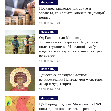
Македонија
Поскапеа алкохолот, цигарите и
забавата, но храната конечно ги „смири“
цените
09.08.2026 10:43
Македонија
Од Галичник до Монголија –
Холанѓанката Лаура ван Лар, која се
подготвуваше во Македонија, меѓу
водечките на најтешката коњичка трка
во светот
09.08.2026 10:41
Македонија
Денеска се празнува Светиот
великомаченик Пантелејмон – светецот
лекар и чудотворец
09.08.2026 10:34
Македонија
ЦУК предупредува: Многу висок FWI
попладнево носи зголемен ризик од