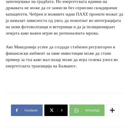
започнување на градбата. Но енергетската иднина на
државата не може да се замисли без сериозни складирачки
капацитети. Чебрен и можните идни ПАХЕ проекти можат да
ја намалат зависноста од увоз, да помогнат во интеграцијата
на нови фотоволтаици и ветерници и да ја позиционираат
земјата како важен играч во регионалната мрежа.
Ако Македонија успее да создаде стабилен регулаторен и
финансиски амбиент за овие инвестиции може да стане
пример за тоа како мал пазар може да игра голема улога во
енергетската транзиција на Балканот.
Facebook
X
WhatsApp