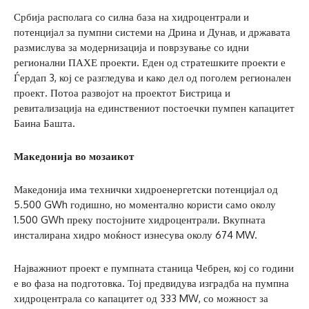
Србија располага со силна база на хидроцентрали и
потенцијал за пумпни системи на Дрина и Дунав, и државата
размислува за модернизација и поврзување со идни
регионални ПАХЕ проекти. Еден од стратешките проекти е
Ѓердап 3, кој се разгледува и како дел од поголем регионален
проект. Потоа развојот на проектот Бистрица и
ревитализација на единствениот постоечки пумпен капацитет
Баина Башта.
Македонија во мозаикот
Македонија има технички хидроенергетски потенцијал од
5.500 GWh годишно, но моментално користи само околу
1.500 GWh преку постојните хидроцентрали. Вкупната
инсталирана хидро моќност изнесува околу 674 MW.
Најважниот проект е пумпната станица Чебрен, кој со години
е во фаза на подготовка. Тој предвидува изградба на пумпна
хидроцентрала со капацитет од 333 MW, со можност за