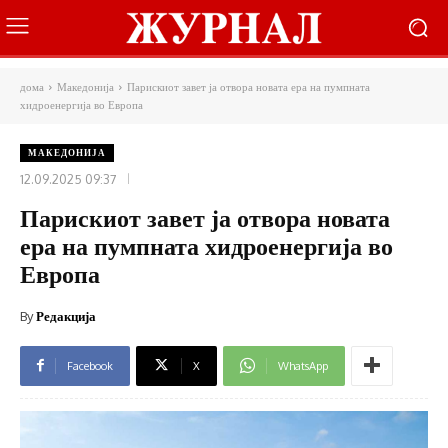
дома
Македонија
Парискиот завет ја отвора новата ера на пумпната
хидроенергија во Европа
МАКЕДОНИЈА
12.09.2025 09:37
Парискиот завет ја отвора новата
ера на пумпната хидроенергија во
Европа
By
Редакција
Facebook
X
WhatsApp