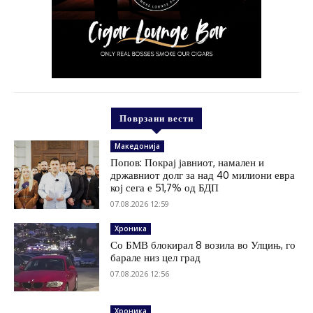
Поврзани вести
Македонија
Попов: Покрај јавниот, намален и
државниот долг за над 40 милиони евра
кој сега е 51,7% од БДП
07.08.2026 12:59
Хроника
Со БМВ блокирал 8 возила во Улцињ, го
барале низ цел град
07.08.2026 12:56
Хроника