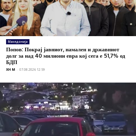
Македонија
Попов: Покрај јавниот, намален и државниот
долг за над 40 милиони евра кој сега е 51,7% од
БДП
XH M
-
07.08.2026 12:59