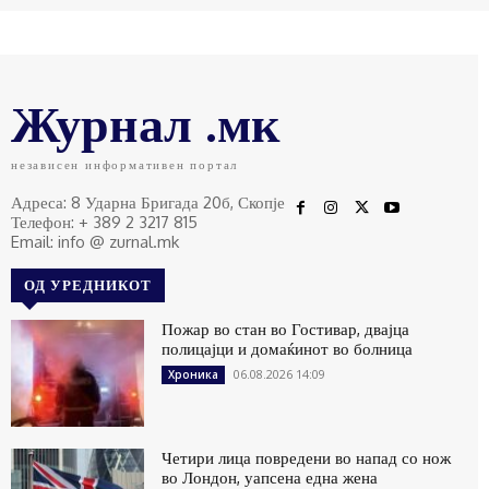
Журнал .мк
независен информативен портал
Адреса: 8 Ударна Бригада 20б, Скопје
Телефон: + 389 2 3217 815
Email: info @ zurnal.mk
ОД УРЕДНИКОТ
Пожар во стан во Гостивар, двајца
полицајци и домаќинот во болница
06.08.2026 14:09
Хроника
Четири лица повредени во напад со нож
во Лондон, уапсена една жена