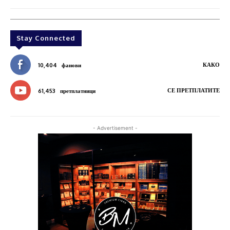
Stay Connected
КАКО
10,404
фанови
СЕ ПРЕТПЛАТИТЕ
61,453
претплатници
- Advertisement -