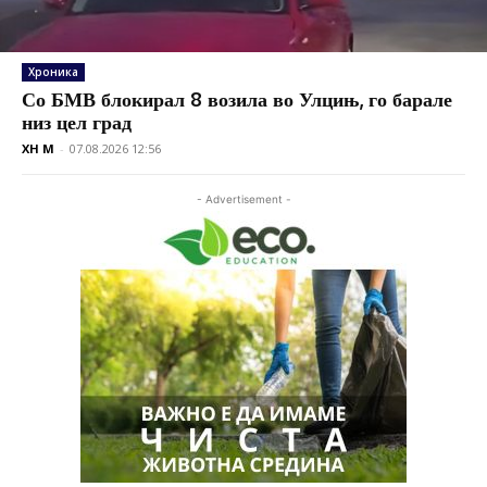
Хроника
Со БМВ блокирал 8 возила во Улцињ, го барале
низ цел град
XH M
-
07.08.2026 12:56
- Advertisement -