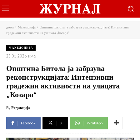
дома
Македонија
Општина Битола ја забрзува реконструкцијата: Интензивни
градежни активности на улицата „Козара“
МАКЕДОНИЈА
23.05.2026 11:45
Општина Битола ја забрзува
реконструкцијата: Интензивни
градежни активности на улицата
„Козара“
By
Редакција
Facebook
X
WhatsApp