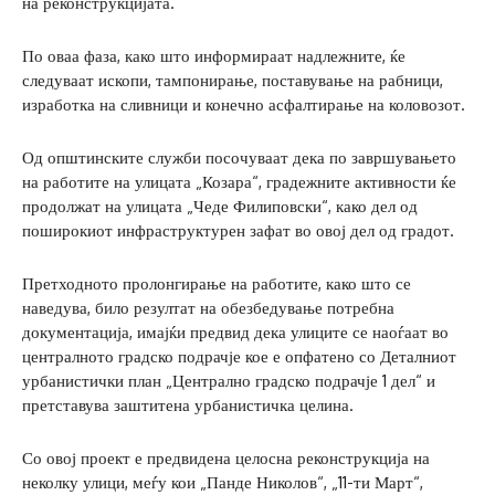
на реконструкцијата.
По оваа фаза, како што информираат надлежните, ќе
следуваат ископи, тампонирање, поставување на рабници,
изработка на сливници и конечно асфалтирање на коловозот.
Од општинските служби посочуваат дека по завршувањето
на работите на улицата „Козара“, градежните активности ќе
продолжат на улицата „Чеде Филиповски“, како дел од
поширокиот инфраструктурен зафат во овој дел од градот.
Претходното пролонгирање на работите, како што се
наведува, било резултат на обезбедување потребна
документација, имајќи предвид дека улиците се наоѓаат во
централното градско подрачје кое е опфатено со Деталниот
урбанистички план „Централно градско подрачје 1 дел“ и
претставува заштитена урбанистичка целина.
Со овој проект е предвидена целосна реконструкција на
неколку улици, меѓу кои „Панде Николов“, „11-ти Март“,