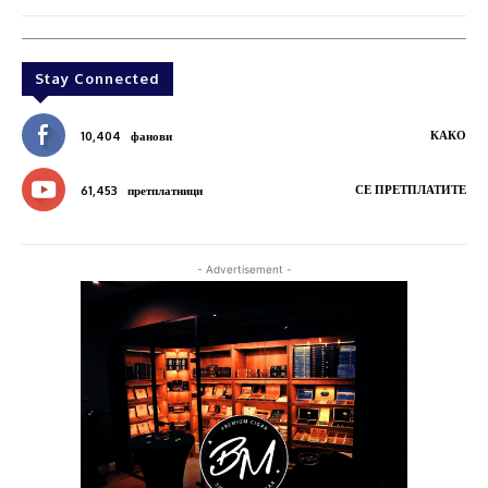
Stay Connected
КАКО
10,404
фанови
СЕ ПРЕТПЛАТИТЕ
61,453
претплатници
- Advertisement -