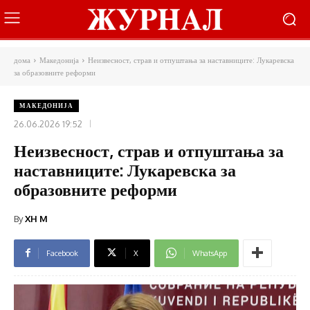
дома
Македонија
Неизвесност, страв и отпуштања за наставниците: Лукаревска
за образовните реформи
МАКЕДОНИЈА
26.06.2026 19:52
Неизвесност, страв и отпуштања за
наставниците: Лукаревска за
образовните реформи
By
XH M
Facebook
X
WhatsApp