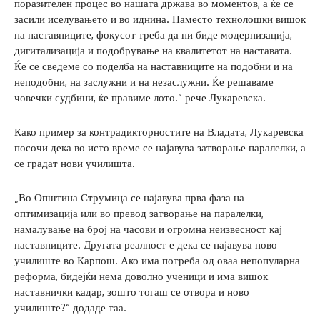
поразителен процес во нашата држава во моментов, а ќе се
засили иселувањето и во иднина. Наместо технолошки вишок
на наставниците, фокусот треба да ни биде модернизација,
дигитализација и подобрување на квалитетот на наставата.
Ќе се сведеме со поделба на наставниците на подобни и на
неподобни, на заслужни и на незаслужни. Ќе решаваме
човечки судбини, ќе правиме лото.“ рече Лукаревска.
Како пример за контрадикторностите на Владата, Лукаревска
посочи дека во исто време се најавува затворање паралелки, а
се градат нови училишта.
„Во Општина Струмица се најавува прва фаза на
оптимизација или во превод затворање на паралелки,
намалување на број на часови и огромна неизвесност кај
наставниците. Другата реалност е дека се најавува ново
училиште во Карпош. Ако има потреба од оваа непопуларна
реформа, бидејќи нема доволно ученици и има вишок
наставнички кадар, зошто тогаш се отвора и ново
училиште?“ додаде таа.