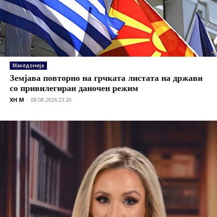
Македонија
Земјава повторно на грчката листата на држави
со привилегиран даночен режим
XH M
-
08.08.2026 23:20