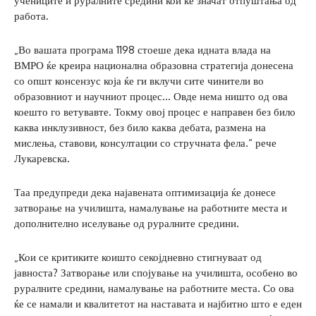
учениците и руралните средини кои ќе значат отпуштања од
работа.
„Во вашата програма 1198 стоеше дека идната влада на
ВМРО ќе креира национална образовна стратегија донесена
со општ консензус која ќе ги вклучи сите чинители во
образовниот и научниот процес… Овде нема ништо од ова
коешто го ветувавте. Токму овој процес е направен без било
каква инклузивност, без било каква дебата, размена на
мислења, ставови, консултации со стручната фела.“ рече
Лукаревска.
Таа предупреди дека најавената оптимизација ќе донесе
затворање на училишта, намалување на работните места и
дополнително иселување од руралните средини.
„Кои се критиките коишто секојдневно стигнуваат од
јавноста? Затворање или спојување на училишта, особено во
руралните средини, намалување на работните места. Со ова
ќе се намали и квалитетот на наставата и најбитно што е еден