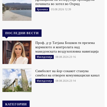
почината во хотел во Охрид
05.08.2026 12:39
Хроника
ПОСЛЕДНИ ВЕСТИ
Проф. д-р Татјана Бошков ги презема
кормилото и контролата над
македонската воздухопловна навигација
08.08.2026 23:16
Македонија
Симболот на ќор-сокакот станува
симбол на отворен комуникациски канал
08.08.2026 23:14
Македонија
КАТЕГОРИИ