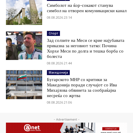
Симболот на ќор-сокакот станува
симбол на отворен комуникациски канал
08.08.2026 23:14
Спорт
Зад солзите на Меси се крие најубавата
приказна за неговиот татко: Почина
Хорхе Меси по долга и тешка борба со
болеста
08.08.2026 21:44
Македонија
Бугарското МНР со критики за
Македонија поради случајот со Ива
Михајлова обвинета за сообраќајна
несреќа со жртва
08.08.2026 21:06
- Advertisement -