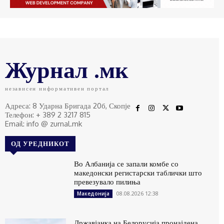
Журнал .мк
независен информативен портал
Адреса: 8 Ударна Бригада 20б, Скопје
Телефон: + 389 2 3217 815
Email: info @ zurnal.mk
ОД УРЕДНИКОТ
Во Албанија се запали комбе со
македонски регистарски таблички што
превезувало пилиња
08.08.2026 12:38
Македонија
Државјанка на Белорусија пронајдена