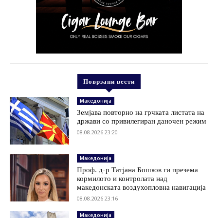
Поврзани вести
Македонија
Земјава повторно на грчката листата на
држави со привилегиран даночен режим
08.08.2026 23:20
Македонија
Проф. д-р Татјана Бошков ги презема
кормилото и контролата над
македонската воздухопловна навигација
08.08.2026 23:16
Македонија