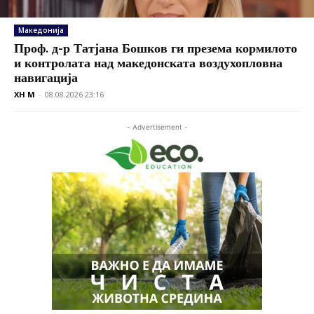
Македонија
Проф. д-р Татјана Бошков ги презема кормилото
и контролата над македонската воздухопловна
навигација
XH M
-
08.08.2026 23:16
- Advertisement -