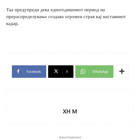
Таа предупреди дека едногодишниот период на
прераспределување создава огромен страв кај наставниот
кадар.
Facebook
X
WhatsApp
XH M
- Advertisement -