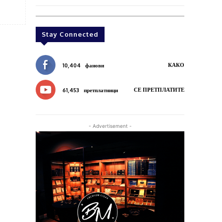
Stay Connected
КАКО
10,404
фанови
СЕ ПРЕТПЛАТИТЕ
61,453
претплатници
- Advertisement -