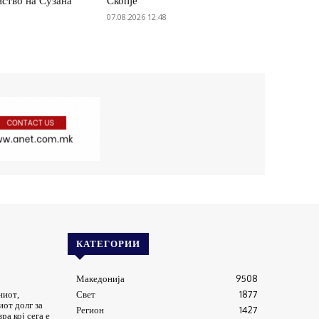
иство на Сузана
Скопје
07.08.2026 12:48
КАТЕГОРИИ
Македонија
9508
ниот,
Свет
1877
от долг за
Регион
1427
ра кој сега е