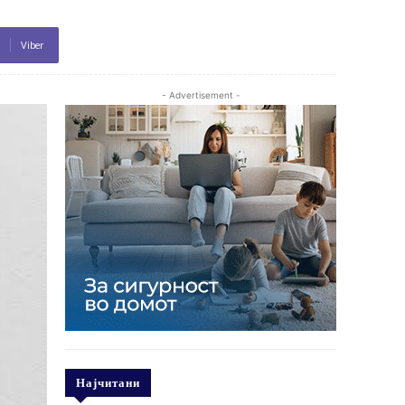
Viber
- Advertisement -
Најчитани