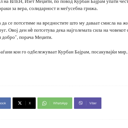
л на ВЛЕН, Изет Меџити, по повод Курбан Бајрам упати чес
ораки за вера, солидарност и меѓусебна грижа.
а да се потсетиме на вредностите што му даваат смисла на ж
руг. Овој ден нè потсетува дека најголемата сила на човекот 
и добро“, порача Меџити.
граѓани кои го одбележуваат Курбан Бајрам, посакувајќи мир,
book
X
WhatsApp
Viber