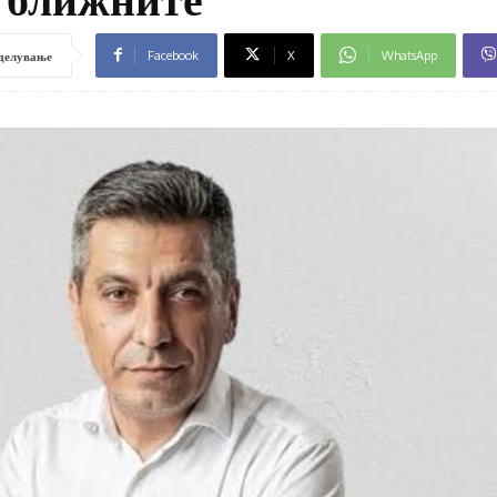
Facebook
X
WhatsApp
делување