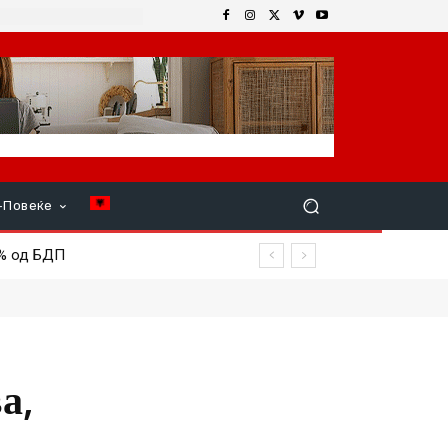
+Повеќе
% од БДП
а,