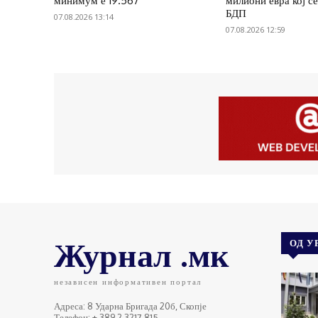
минимум е 19.567
милиони евра кој се
БДП
07.08.2026 13:14
07.08.2026 12:59
Журнал .мк
ОД У
независен информативен портал
Адреса: 8 Ударна Бригада 20б, Скопје
Телефон: + 389 2 3217 815