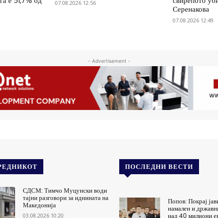
га е 51,7% од
свирепото уб
07.08.2026 12:56
Серенакова
07.08.2026 12:49
- Advertisement -
РЕДНИКОТ
ПОСЛЕДНИ ВЕСТИ
СДСМ: Тимчо Муцунски води
тајни разговори за иднината на
Попов: Покрај јав
Македонија
намален и државни
03.08.2026 10:20
над 40 милиони ев