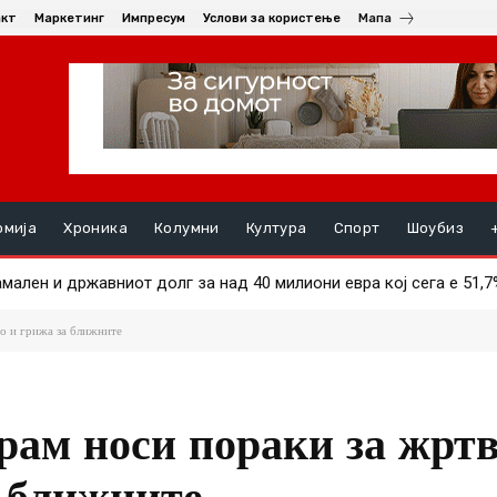
акт
Маркетинг
Импресум
Услови за користење
Мапа
омија
Хроника
Колумни
Култура
Спорт
Шоубиз
мален и државниот долг за над 40 милиони евра кој сега е 51,7
ла во Улцињ, го барале низ цел град
во и грижа за ближните
рам носи пораки за жртв
а ближните