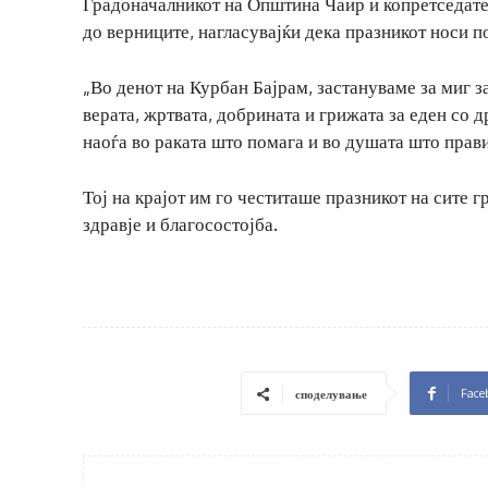
Градоначалникот на Општина Чаир и копретседате
до верниците, нагласувајќи дека празникот носи п
„Во денот на Курбан Бајрам, застануваме за миг з
верата, жртвата, добрината и грижата за еден со д
наоѓа во раката што помага и во душата што прав
Тој на крајот им го честиташе празникот на сите 
здравје и благосостојба.
Face
споделување