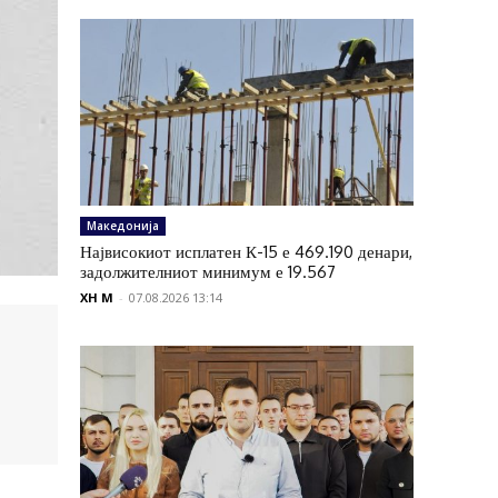
Македонија
Највисокиот исплатен К-15 е 469.190 денари,
задолжителниот минимум е 19.567
XH M
-
07.08.2026 13:14