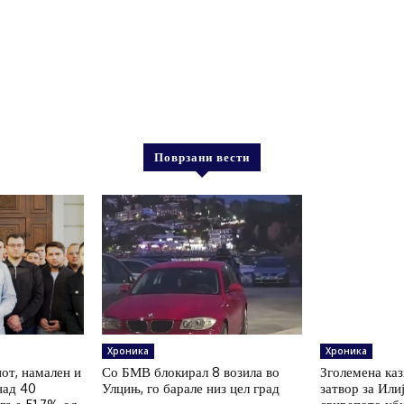
Поврзани вести
Хроника
Хроника
иот, намален и
Со БМВ блокирал 8 возила во
Зголемена каз
над 40
Улцињ, го барале низ цел град
затвор за Или