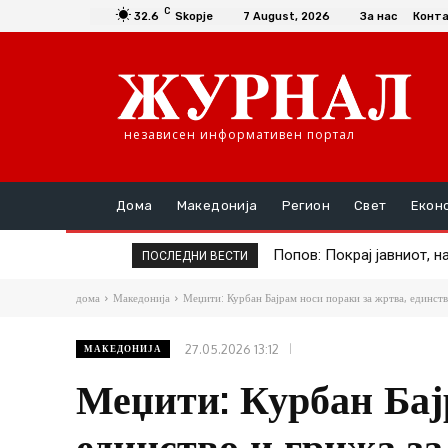
C
32.6
Skopje
7 August, 2026
За нас
Конт
независен информативен портал
Дома
Македонија
Регион
Свет
Екон
Попов: Покрај јавниот, на
Со БМВ блокирал 8 вози
ПОСЛЕДНИ ВЕСТИ
дома
Македонија
Меџити: Курбан Бајрам носи пораки за жртва, единст
27.05.2026 13:12
МАКЕДОНИЈА
Меџити: Курбан Бај
единство и грижа з