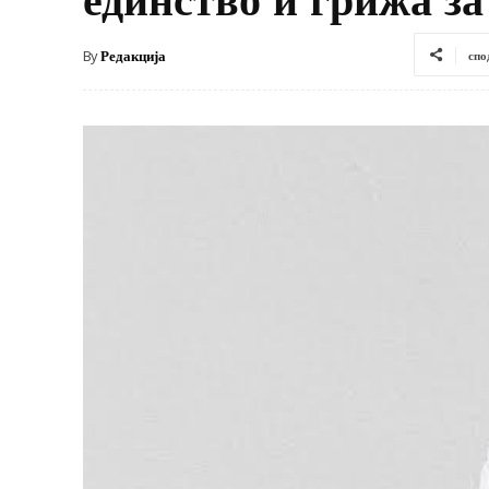
By
Редакција
спо