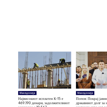
Македонија
Македонија
Највисокиот исплатен К-15 е
Попов: Покрај јавн
469.190 денари, задолжителниот
државниот долг за 