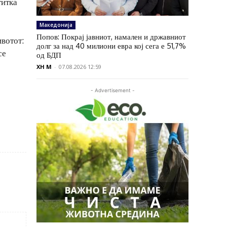
титка
Македонија
Попов: Покрај јавниот, намален и државниот
ивотот:
долг за над 40 милиони евра кој сега е 51,7%
се
од БДП
XH M
-
07.08.2026 12:59
- Advertisement -