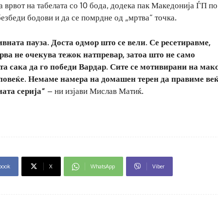
 врвот на табелата со 10 бода, додека пак Македонија ЃП по
безбеди бодови и да се помрдне од „мртва“ точка.
вната пауза. Доста одмор што се вели. Се ресетиравме,
ерва не очекува тежок натпревар, затоа што не само
та сака да го победи Вардар. Сите се мотивирани на мак
е повеќе. Немаме намера на домашен терен да правиме ве
ата серија“
– ни изјави Мислав Матиќ.
book
X
WhatsApp
Viber