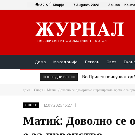
C
32.6
Skopje
7 August, 2026
За нас
Конт
независен информативен портал
Дома
Македонија
Регион
Свет
Екон
Во Прилеп почнуваат одбе
Туристи реагираат: Во 
ПОСЛЕДНИ ВЕСТИ
ги нема
дома
Спорт
Матиќ: Доволно се одморивме и трениравме, време е за прв
12.09.2025 15:27
СПОРТ
Матиќ: Доволно се 
е за првенство