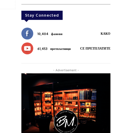
Stay Connected
КАКО
10,404
фанови
СЕ ПРЕТПЛАТИТЕ
61,453
претплатници
- Advertisement -