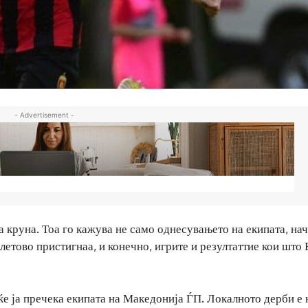
- Advertisement -
а круна. Тоа го кажува не само однесувањето на екипата, на
летово пристигнаа, и конечно, игрите и резултаттие кои што
ќе ја пречека екипата на Македонија ЃП. Локалното дерби е 