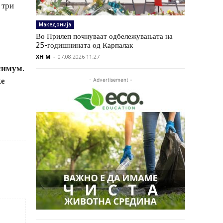
 три
Македонија
Во Прилеп почнуваат одбележувањата на
25-годишнината од Карпалак
XH M
-
07.08.2026 11:27
симум.
ќе
- Advertisement -