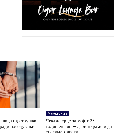
Македонија
е лица од струшко
Чекаме срце за мојот 23-
ради поседување
годишен син – да донираме и да
спасиме животи