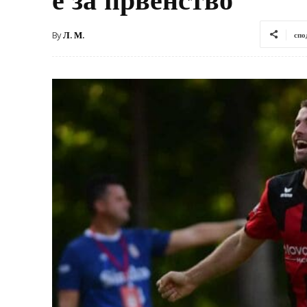
By
Л. М.
спо