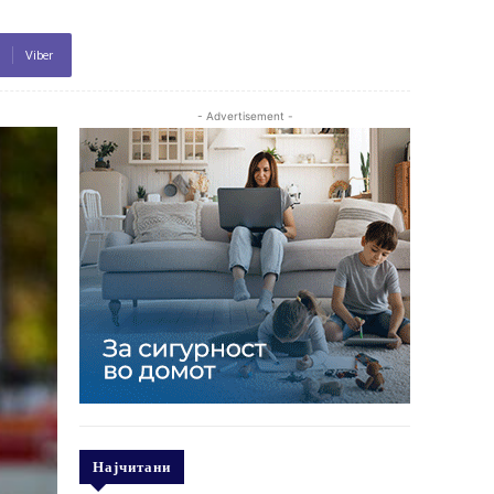
Viber
- Advertisement -
Најчитани