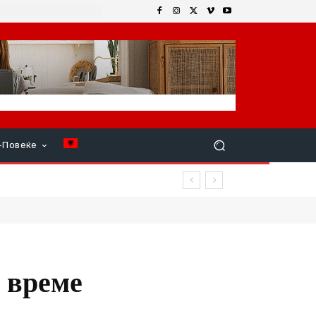
+Повеќе
 – местата зафатени, луѓето
 време