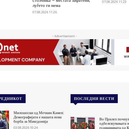
столчиња – местата зафатени,
07.08.2026 11:23
луѓето ги нема
07.08.2026 11:26
- Advertisement -
РЕДНИКОТ
ПОСЛЕДНИ ВЕСТИ
Милошоски од Мечкин Камен:
Демографијата е нашата нова
Во Прилеп почну
борба за Македонија
одбележувањата н
03.08.2026 10:24
годишнината од К