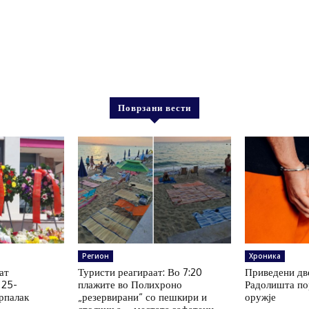
Поврзани вести
Регион
Хроника
ат
Туристи реагираат: Во 7:20
Приведени дв
 25-
плажите во Полихроно
Радолишта по
рпалак
„резервирани“ со пешкири и
оружје