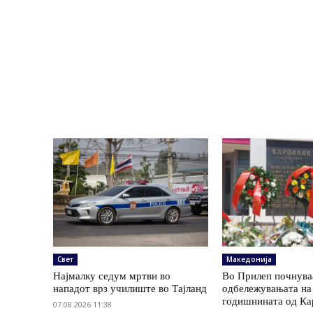
Свет
Македонија
Најмалку седум мртви во
Во Прилеп почнува
нападот врз училиште во Тајланд
одбележувањата на
годишнината од Ка
07.08.2026 11:38