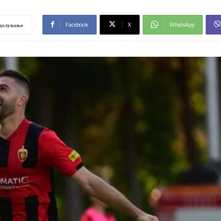
Facebook
X
WhatsApp
делување