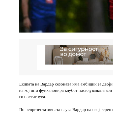
Екипата на Вардар сезонава има амбиции за двојн
на кој што функвионира клубот, засилувањата кои 
ги постигнува.
По репрезентативната пауза Вардар на свој терен 