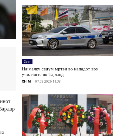
Свет
Најмалку седум мртви во нападот врз
училиште во Тајланд
XH M
-
07.08.2026 11:38
чинот
 Вардар
на