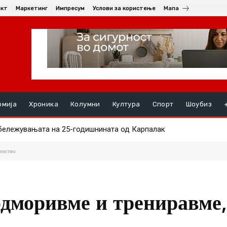
акт
Маркетинг
Импресум
Услови за користење
Мапа
омија
Хроника
Колумни
Култура
Спорт
Шоубиз
лежувањата на 25-годишнината од Карпалак
7:20 плажите во Полихроно „резервирани“ со пешкири и столчиња
енство
одморивме и трениравме,