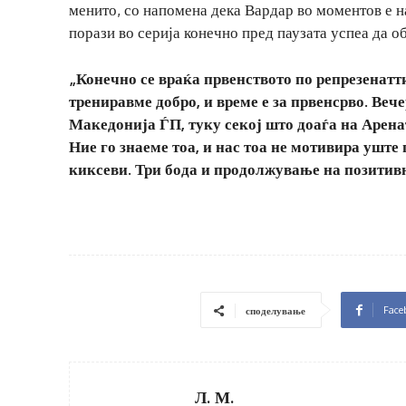
менито, со напомена дека Вардар во моментов е на
порази во серија конечно пред паузата успеа да о
„Конечно се враќа првенството по репрезенатти
трениравме добро, и време е за првенсрво. Веч
Македонија ЃП, туку секој што доаѓа на Арена
Ние го знаеме тоа, и нас тоа не мотивира ушт
киксеви. Три бода и продолжување на позитивн
Face
споделување
Л. М.