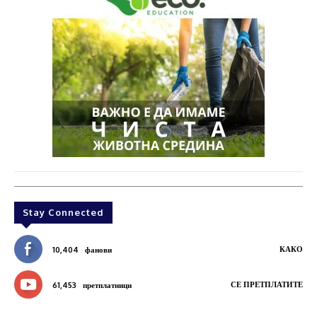
Stay Connected
КАКО
10,404
фанови
СЕ ПРЕТПЛАТИТЕ
61,453
претплатници