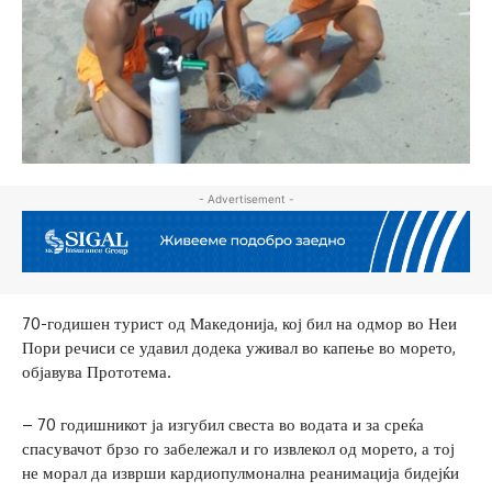
- Advertisement -
70-годишен турист од Македонија, кој бил на одмор во Неи
Пори речиси се удавил додека уживал во капење во морето,
објавува Прототема.
– 70 годишникот ја изгубил свеста во водата и за среќа
спасувачот брзо го забележал и го извлекол од морето, а тој
не морал да изврши кардиопулмонална реанимација бидејќи