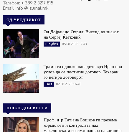
Телефон: + 389 2 3217 815
Email: info @ zurnal.mk
ОД УРЕДНИКОТ
Од Дојран до Охрид: Викенд во знакот
на Сергеј Ќетковиќ
05.08.2026 17:43
Шоубиз
Трамп ги одложи нападите врз Иран под
услов да се постигне договор, Техеран
го негира договорот
02.08.2026 16:46
Свет
ПОСЛЕДНИ ВЕСТИ
Проф. д-р Татјана Бошков ги презема
кормилото и контролата над
македонската воздухопловна навигација