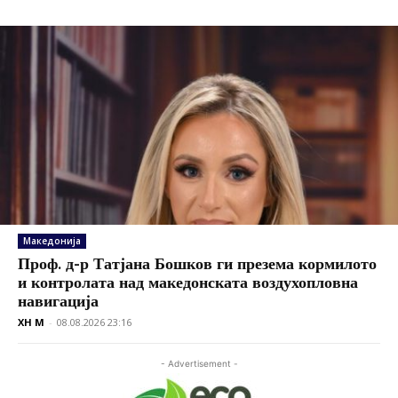
Македонија
Проф. д-р Татјана Бошков ги презема кормилото
и контролата над македонската воздухопловна
навигација
XH M
-
08.08.2026 23:16
- Advertisement -