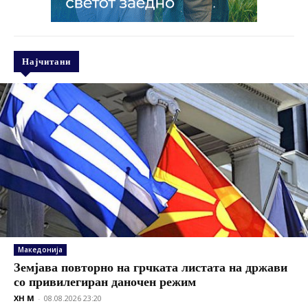
Најчитани
Македонија
Земјава повторно на грчката листата на држави
со привилегиран даночен режим
XH M
-
08.08.2026 23:20