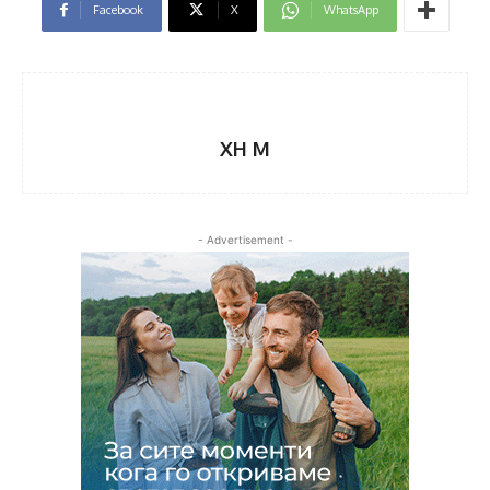
Facebook
X
WhatsApp
XH M
- Advertisement -