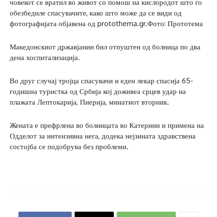
човекот се вратил во живот со помош на кислородот што го
обезбедиле спасувачите, како што може да се види од
фотографијата објавена од protothema.gr.Фото: Прототема
Македонскиот државјанин бил отпуштен од болница по два
дена хоспитализација.
Во друг случај тројца спасувачи и еден лекар спасија 65-
годишна туристка од Србија кој доживеа срцев удар на
плажата Лептокарија, Пиерија, минатиот вторник.
Жената е префрлена во болницата во Катерини и примена на
Одделот за интензивна нега, додека нејзината здравствена
состојба се подобрува без проблеми.