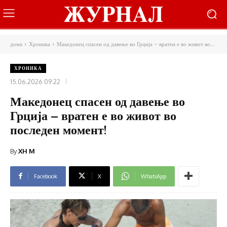
дома
Хроника
Македонец спасен од давење во Грција – вратен е во живот во...
ХРОНИКА
15.06.2026 09:22
Македонец спасен од давење во
Грција – вратен е во живот во
последен момент!
By
XH M
Facebook
X
WhatsApp