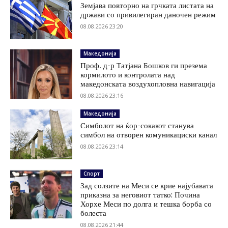
Земјава повторно на грчката листата на
држави со привилегиран даночен режим
08.08.2026 23:20
Македонија
Проф. д-р Татјана Бошков ги презема
кормилото и контролата над
македонската воздухопловна навигација
08.08.2026 23:16
Македонија
Симболот на ќор-сокакот станува
симбол на отворен комуникациски канал
08.08.2026 23:14
Спорт
Зад солзите на Меси се крие најубавата
приказна за неговиот татко: Почина
Хорхе Меси по долга и тешка борба со
болеста
08.08.2026 21:44