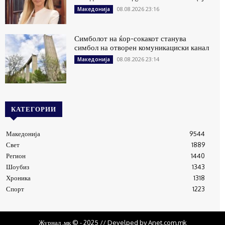
08.08.2026 23:16
Македонија
Симболот на ќор-сокакот станува
симбол на отворен комуникациски канал
08.08.2026 23:14
Македонија
КАТЕГОРИИ
Македонија
9544
Свет
1889
Регион
1440
Шоубиз
1343
Хроника
1318
Спорт
1223
Журнал .мк © - 2025 // Develped by Anet.com.mk