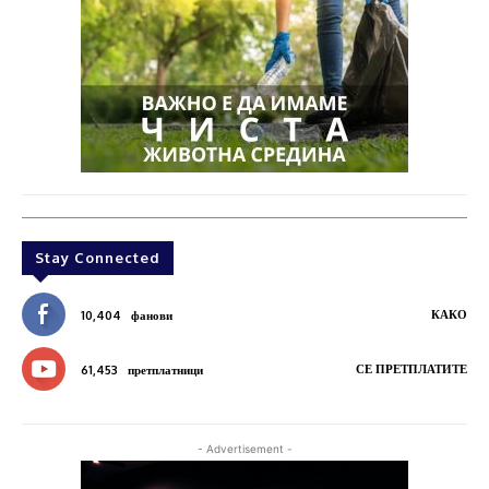
Stay Connected
КАКО
10,404
фанови
СЕ ПРЕТПЛАТИТЕ
61,453
претплатници
- Advertisement -