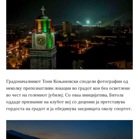
Градоначалникот Тони Коњановски сподели фотографии од
неколку препознатливи локации во градот кои беа осветлени
во чест на големиот јубилеј. Со оваа иницијатива, Битола
оддаде признание на клубот кој со децении ја претставува
гордоста на градот и ја обединува заедницата околу спортот.