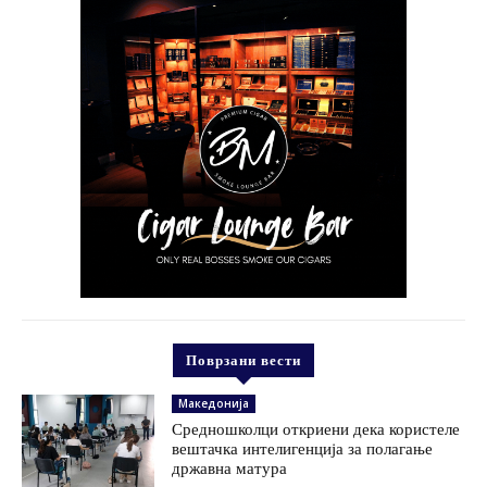
Поврзани вести
Македонија
Средношколци откриени дека користеле
вештачка интелигенција за полагање
државна матура