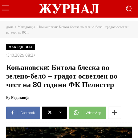
дома
Македонија
Коњановски: Битола блеска во зелено-белo - градот осветлен
во чест на 80...
МАКЕДОНИЈА
13.10.2025 08:27
Коњановски: Битола блеска во
зелено-белo – градот осветлен во
чест на 80 години ФК Пелистер
By
Редакција
Facebook
X
WhatsApp