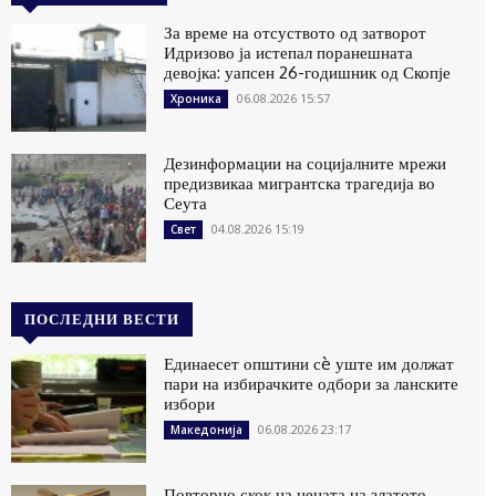
За време на отсуството од затворот
Идризово ја истепал поранешната
девојка: уапсен 26-годишник од Скопје
06.08.2026 15:57
Хроника
Дезинформации на социјалните мрежи
предизвикаа мигрантска трагедија во
Сеута
04.08.2026 15:19
Свет
ПОСЛЕДНИ ВЕСТИ
Единаесет општини сè уште им должат
пари на избирачките одбори за ланските
избори
06.08.2026 23:17
Македонија
Повторно скок на цената на златото