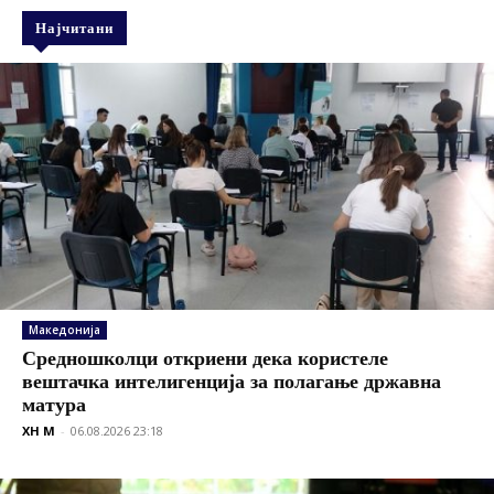
Најчитани
Македонија
Средношколци откриени дека користеле
вештачка интелигенција за полагање државна
матура
XH M
-
06.08.2026 23:18