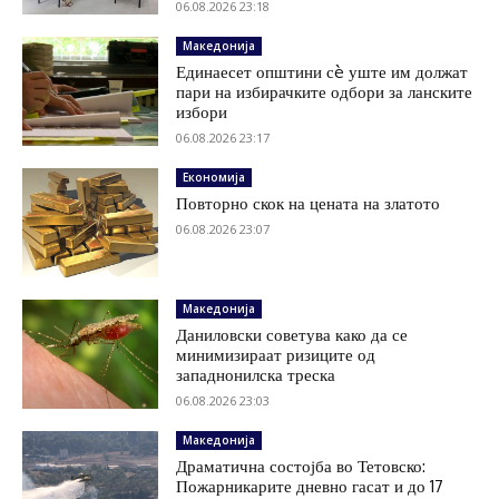
06.08.2026 23:18
Македонија
Единаесет општини сè уште им должат
пари на избирачките одбори за ланските
избори
06.08.2026 23:17
Економија
Повторно скок на цената на златото
06.08.2026 23:07
Македонија
Даниловски советува како да се
минимизираат ризиците од
западнонилска треска
06.08.2026 23:03
Македонија
Драматична состојба во Тетовско:
Пожарникарите дневно гасат и до 17