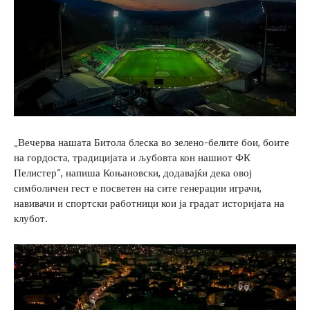
„Вечерва нашата Битола блеска во зелено-белите бои, боите
на гордоста, традицијата и љубовта кон нашиот ФК
Пелистер“, напиша Коњановски, додавајќи дека овој
симболичен гест е посветен на сите генерации играчи,
навивачи и спортски работници кои ја градат историјата на
клубот.