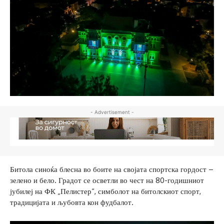
- Advertisement -
Битола синоќа блесна во боите на својата спортска гордост –
зелено и бело. Градот се осветли во чест на 80-годишниот
јубилеј на ФК „Пелистер“, симболот на битолскиот спорт,
традицијата и љубовта кон фудбалот.