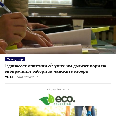
Македонија
Единаесет општини сè уште им должат пари на
избирачките одбори за ланските избори
XH M
-
06.08.2026 23:17
- Advertisement -