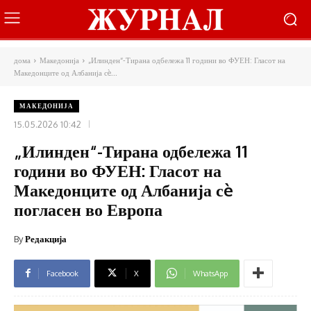
дома
Македонија
„Илинден“-Тирана одбележа 11 години во ФУЕН: Гласот на
Македонците од Албанија сè...
МАКЕДОНИЈА
15.05.2026 10:42
„Илинден“-Тирана одбележа 11
години во ФУЕН: Гласот на
Македонците од Албанија сè
погласен во Европа
By
Редакција
Facebook
X
WhatsApp