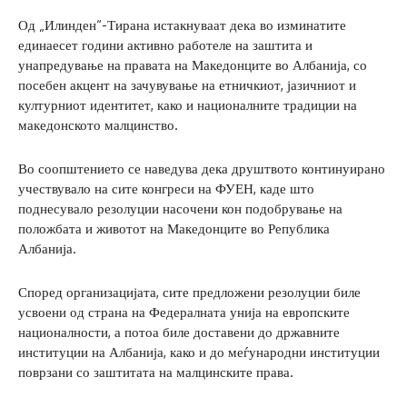
Од „Илинден“-Тирана истакнуваат дека во изминатите
единаесет години активно работеле на заштита и
унапредување на правата на Македонците во Албанија, со
посебен акцент на зачувување на етничкиот, јазичниот и
културниот идентитет, како и националните традиции на
македонското малцинство.
Во соопштението се наведува дека друштвото континуирано
учествувало на сите конгреси на ФУЕН, каде што
поднесувало резолуции насочени кон подобрување на
положбата и животот на Македонците во Република
Албанија.
Според организацијата, сите предложени резолуции биле
усвоени од страна на Федералната унија на европските
националности, а потоа биле доставени до државните
институции на Албанија, како и до меѓународни институции
поврзани со заштитата на малцинските права.