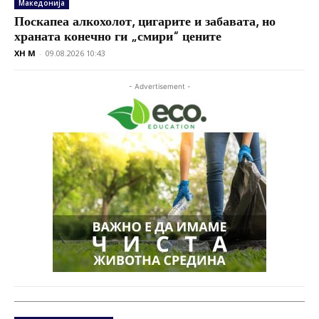
Македонија
Поскапеа алкохолот, цигарите и забавата, но
храната конечно ги „смири“ цените
XH M
-
09.08.2026 10:43
- Advertisement -