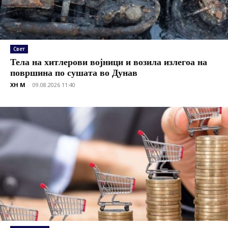
Свет
Тела на хитлерови војници и возила излегоа на
површина по сушата во Дунав
XH M
-
09.08.2026 11:40