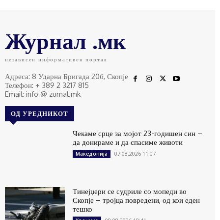
Журнал .мк
независен информативен портал
Адреса: 8 Ударна Бригада 20б, Скопје
Телефон: + 389 2 3217 815
Email: info @ zurnal.mk
ОД УРЕДНИКОТ
Чекаме срце за мојот 23-годишен син –
да донираме и да спасиме животи
07.08.2026 11:07
Македонија
Тинејџери се судриле со мопеди во
Скопје – тројца повредени, од кои еден
тешко