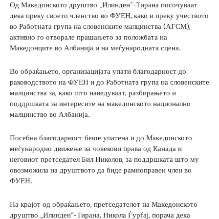
Од Македонското друштво „Илинден“-Тирана посочуваат
дека преку своето членство во ФУЕН, како и преку учеството
во Работната група на словенските малцинства (АГСМ),
активно го отворале прашањето за положбата на
Македонците во Албанија и на меѓународната сцена.
Во обраќањето, организацијата упати благодарност до
раководството на ФУЕН и до Работната група на словенските
малцинства за, како што наведуваат, разбирањето и
поддршката за интересите на македонското национално
малцинство во Албанија.
Посебна благодарност беше упатена и до Македонското
меѓународно движење за човекови права од Канада и
неговиот претседател Бил Николов, за поддршката што му
овозможила на друштвото да биде рамноправен член во
ФУЕН.
На крајот од обраќањето, претседателот на Македонското
друштво „Илинден“-Тирана, Никола Ѓурѓај, порача дека