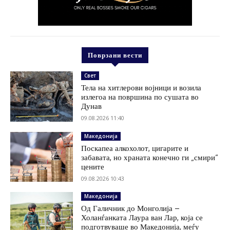
Поврзани вести
Свет
Тела на хитлерови војници и возила
излегоа на површина по сушата во
Дунав
09.08.2026 11:40
Македонија
Поскапеа алкохолот, цигарите и
забавата, но храната конечно ги „смири“
цените
09.08.2026 10:43
Македонија
Од Галичник до Монголија –
Холанѓанката Лаура ван Лар, која се
подготвуваше во Македонија, меѓу