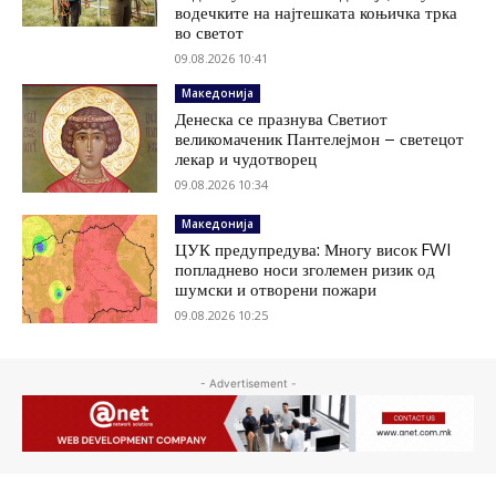
водечките на најтешката коњичка трка
во светот
09.08.2026 10:41
Македонија
Денеска се празнува Светиот
великомаченик Пантелејмон – светецот
лекар и чудотворец
09.08.2026 10:34
Македонија
ЦУК предупредува: Многу висок FWI
попладнево носи зголемен ризик од
шумски и отворени пожари
09.08.2026 10:25
- Advertisement -