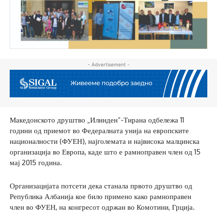
- Advertisement -
Македонското друштво „Илинден“-Тирана одбележа 11
години од приемот во Федералната унија на европските
националности (ФУЕН), најголемата и највисока малцинска
организација во Европа, каде што е рамноправен член од 15
мај 2015 година.
Организацијата потсети дека станала првото друштво од
Република Албанија кое било примено како рамноправен
член во ФУЕН, на конгресот одржан во Комотини, Грција.