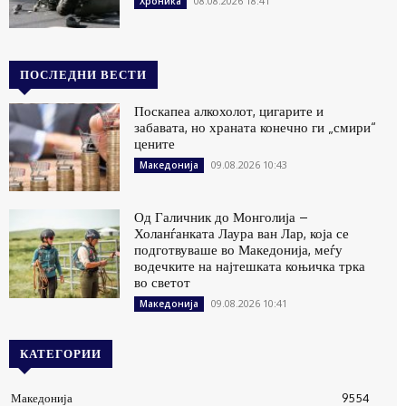
08.08.2026 18:41
Хроника
ПОСЛЕДНИ ВЕСТИ
Поскапеа алкохолот, цигарите и
забавата, но храната конечно ги „смири“
цените
09.08.2026 10:43
Македонија
Од Галичник до Монголија –
Холанѓанката Лаура ван Лар, која се
подготвуваше во Македонија, меѓу
водечките на најтешката коњичка трка
во светот
09.08.2026 10:41
Македонија
КАТЕГОРИИ
Македонија
9554