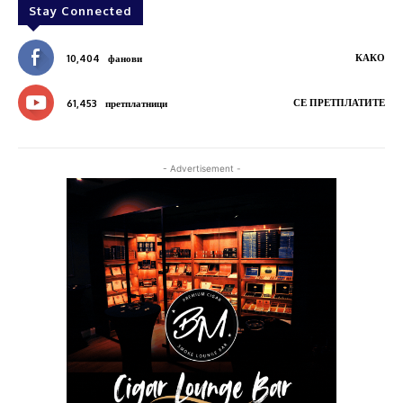
Stay Connected
КАКО
10,404
фанови
СЕ ПРЕТПЛАТИТЕ
61,453
претплатници
- Advertisement -