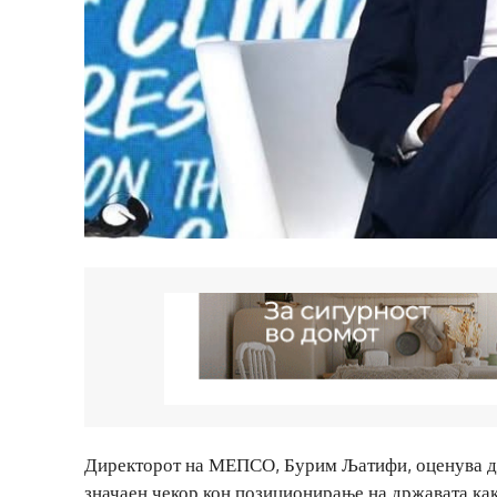
Директорот на МЕПСО, Бурим Љатифи, оценува де
значаен чекор кон позиционирање на државата как