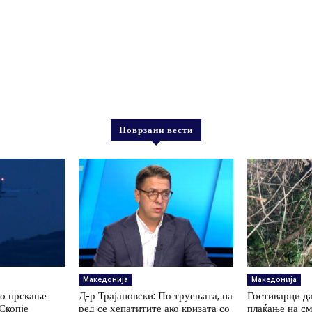
Поврзани вести
Македонија
Македонија
ко прскање
Д-р Трајановски: По труењата, на
Гостиварци да
Скопје
ред се хепатитите ако кризата со
плаќање на см