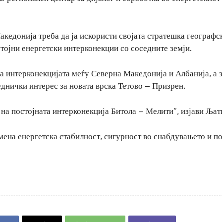
акедонија треба да ја искористи својата стратешка географс
тојни енергетски интерконекции со соседните земји.
на интерконекцијата меѓу Северна Македонија и Албанија, а 
еднички интерес за новата врска Тетово – Призрен.
 на постојната интерконекција Битола – Мелити“, изјави Љат
емена енергетска стабилност, сигурност во снабдувањето и п