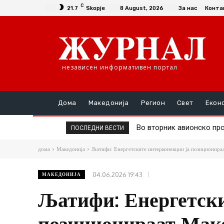
C
21.7
Skopje
8 August, 2026
За нас
Конта
независен информативен портал
Дома
Македонија
Регион
Свет
Екон
Во вторник авионско прс
Д-р Трајановски: По т
ПОСЛЕДНИ ВЕСТИ
дома
Македонија
Љатифи: Енергетските интерконекции ја позиционираа
04.06.2026 19:43
МАКЕДОНИЈА
Љатифи: Енергетски
позиционираат Маке