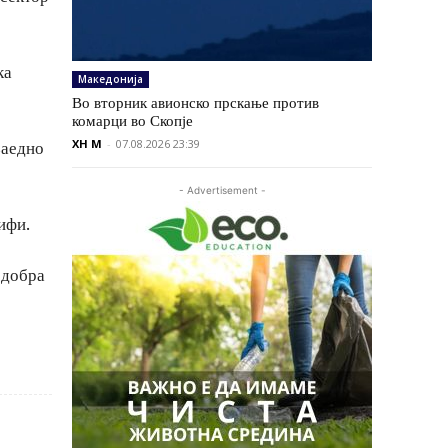
ка
Македонија
Во вторник авионско прскање против
комарци во Скопје
XH M
-
07.08.2026 23:39
заедно
- Advertisement -
ифи.
одобра