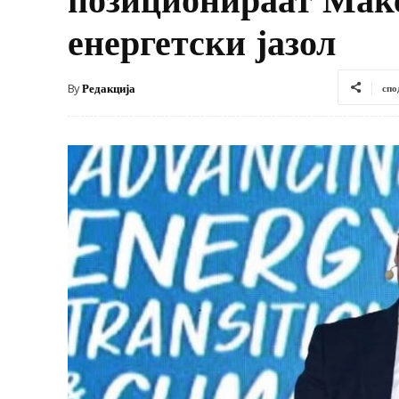
енергетски јазол
By
Редакција
спо