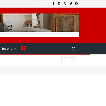
+Повеќе
ар продолжи