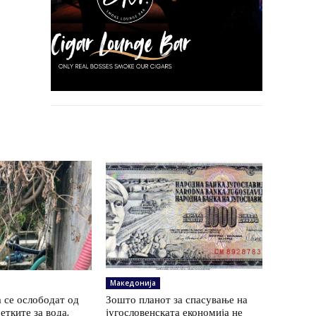
Македонија
 се ослободат од
Зошто планот за спасување на
етките за вода,
југословенската економија не