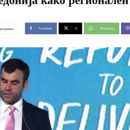
Facebook
X
WhatsApp
делување