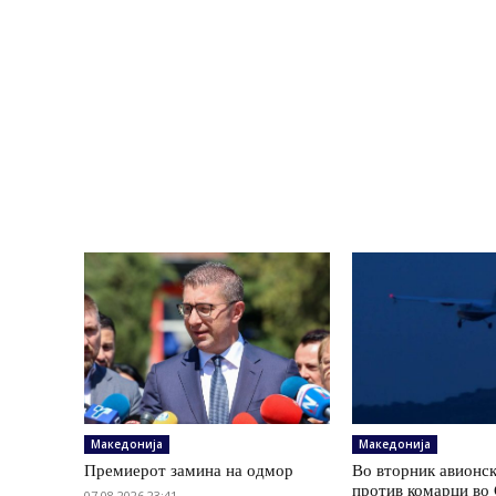
Македонија
Македонија
Премиерот замина на одмор
Во вторник авионс
против комарци во 
07.08.2026 23:41