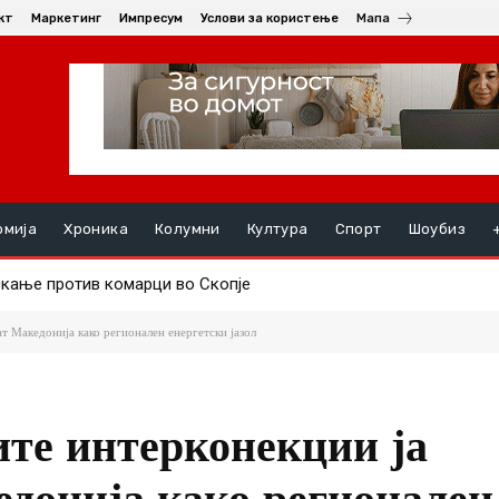
кт
Маркетинг
Импресум
Услови за користење
Мапа
омија
Хроника
Колумни
Култура
Спорт
Шоубиз
кање против комарци во Скопје
руењата, на ред се хепатитите ако кризата со водата во Гостив
т Македонија како регионален енергетски јазол
те интерконекции ја
донија како регионален