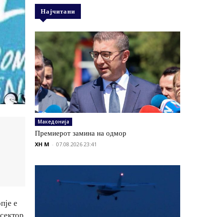
Најчитани
Македонија
Премиерот замина на одмор
XH M
-
07.08.2026 23:41
пје е
 сектор