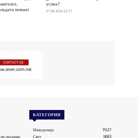
анителот,
успеа?
владата немаат
07.08.2026 22:37
КАТЕГОРИИ
Македонија
9527
ско прскање
Свет
1883