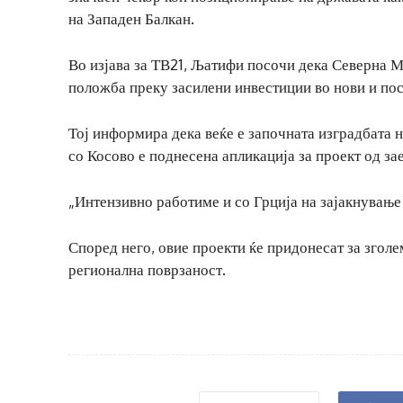
на Западен Балкан.
Во изјава за ТВ21, Љатифи посочи дека Северна М
положба преку засилени инвестиции во нови и пос
Тој информира дека веќе е започната изградбата 
со Косово е поднесена апликација за проект од за
„Интензивно работиме и со Грција на зајакнување
Според него, овие проекти ќе придонесат за згол
регионална поврзаност.