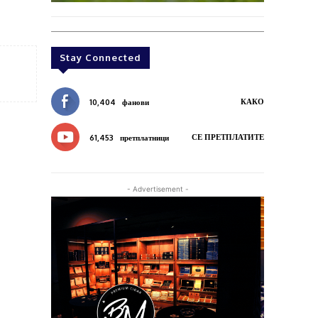
Stay Connected
КАКО
10,404
фанови
СЕ ПРЕТПЛАТИТЕ
61,453
претплатници
- Advertisement -