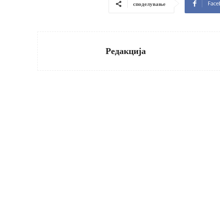
Face
споделување
Редакција