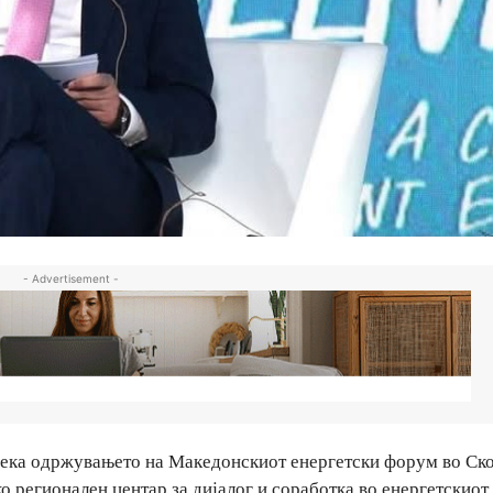
- Advertisement -
ка одржувањето на Македонскиот енергетски форум во Ско
о регионален центар за дијалог и соработка во енергетскиот