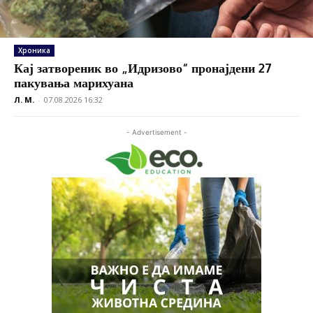
Хроника
Кај затвореник во „Идризово“ пронајдени 27
пакувања марихуана
Л. М.
-
07.08.2026 16:32
- Advertisement -