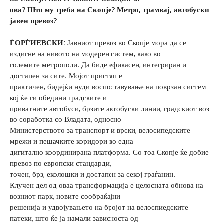
ова? Што му треба на Скопје? Метро, трамвај, автобуски
јавен превоз?
ЃОРЃИЕВСКИ:
Јавниот превоз во Скопје мора да се
издигне на нивото на модерен систем, како во
големите метрополи. Да биде ефикасен, интегриран и
достапен за сите. Мојот пристап е
практичен, бидејќи нуди воспоставување на поврзан систем
кој ќе ги обедини градските и
приватните автобуси, брзите автобуски линии, градскиот воз
во соработка со Владата, односно
Министерството за транспорт и врски, велосипедските
мрежи и пешачките коридори во една
дигитално координирана платформа. Со тоа Скопје ќе добие
превоз по европски стандарди,
точен, брз, еколошки и достапен за секој граѓанин.
Клучен дел од оваа трансформација е целосната обнова на
возниот парк, новите сообраќајни
решенија и удвојувањето на бројот на велоспиедските
патеки, што ќе ја намали зависноста од