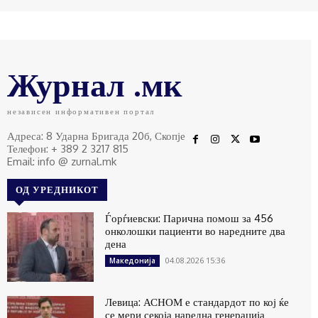
Журнал .мк
независен информативен портал
Адреса: 8 Ударна Бригада 20б, Скопје
Телефон: + 389 2 3217 815
Email: info @ zurnal.mk
ОД УРЕДНИКОТ
Ѓорѓиевски: Парична помош за 456
онколошки пациенти во наредните два
дена
04.08.2026 15:36
Македонија
Левица: АСНОМ е стандардот по кој ќе
се мери секоја наредна генерација