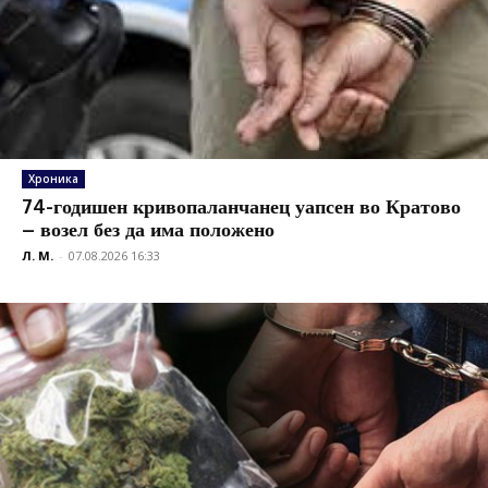
Хроника
74-годишен кривопаланчанец уапсен во Кратово
– возел без да има положено
Л. М.
-
07.08.2026 16:33