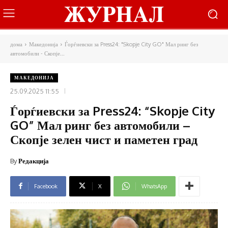
дома
Македонија
Ѓорѓиевски за Press24: "Skopje City GO" Мал ринг без
автомобили - Скопје...
МАКЕДОНИЈА
25.09.2025 11:55
Ѓорѓиевски за Press24: “Skopje City
GO” Мал ринг без автомобили –
Скопје зелен чист и паметен град
By
Редакција
Facebook
X
WhatsApp