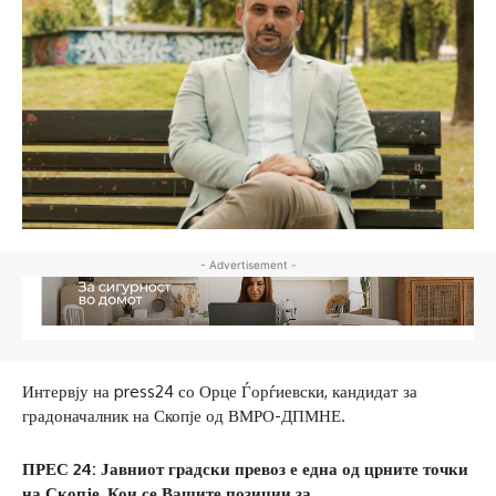
- Advertisement -
Интервју на press24 со Орце Ѓорѓиевски, кандидат за
градоначалник на Скопје од ВМРО-ДПМНЕ.
ПРЕС 24: Јавниот градски превоз е една од црните точки
на Скопје. Кои се Вашите позиции за