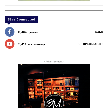
Stay Connected
КАКО
10,404
фанови
СЕ ПРЕТПЛАТИТЕ
61,453
претплатници
- Advertisement -