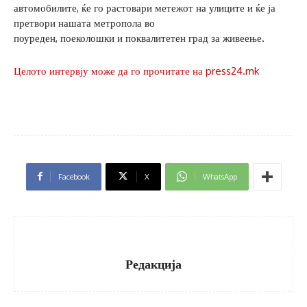
автомобилите, ќе го растовари метежот на улиците и ќе ја
претвори нашата метропола во
поуреден, поеколошки и поквалитетен град за живеење.
Целото интервју може да го прочитате на press24.mk
Facebook
X
WhatsApp
Редакција