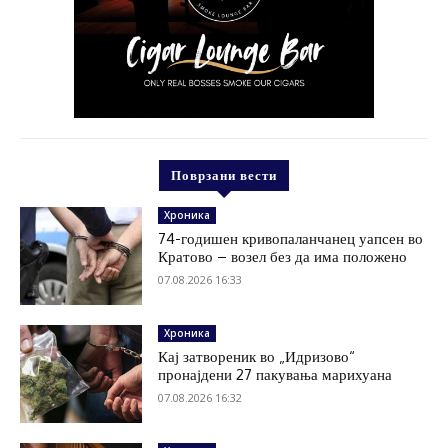
Поврзани вести
Хроника
74-годишен кривопаланчанец уапсен во
Кратово – возел без да има положено
07.08.2026 16:33
Хроника
Кај затвореник во „Идризово“
пронајдени 27 пакувања марихуана
07.08.2026 16:32