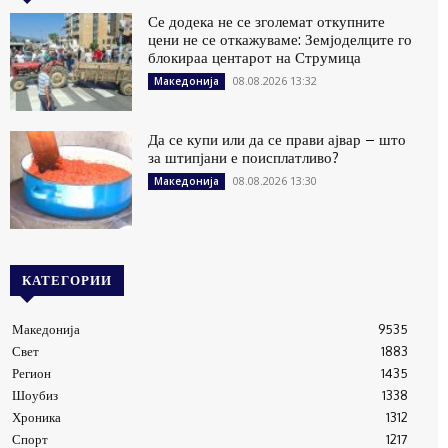
Се додека не се зголемат откупните
цени не се откажуваме: Земјоделците го
блокираа центарот на Струмица
08.08.2026 13:32
Македонија
Да се купи или да се прави ајвар – што
за штипјани е поисплатливо?
08.08.2026 13:30
Македонија
КАТЕГОРИИ
Македонија
9535
Свет
1883
Регион
1435
Шоубиз
1338
Хроника
1312
Спорт
1217