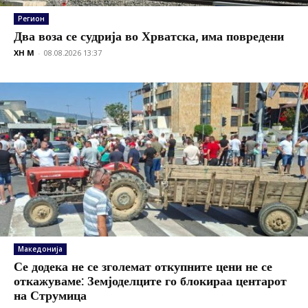
Регион
Два воза се судрија во Хрватска, има повредени
XH M
-
08.08.2026 13:37
Македонија
Се додека не се зголемат откупните цени не се
откажуваме: Земјоделците го блокираа центарот
на Струмица