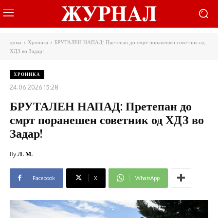
дома
Хроника
БРУТАЛЕН НАПАД: Претепан до смрт поранешен советник од
ХДЗ во Задар!
ХРОНИКА
24.06.2026 15:28
БРУТАЛЕН НАПАД: Претепан до
смрт поранешен советник од ХДЗ во
Задар!
By
Л. М.
Facebook
X
WhatsApp