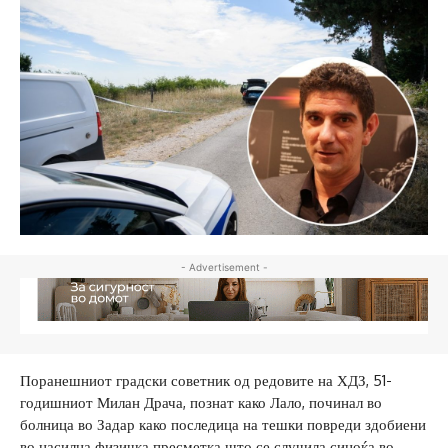
- Advertisement -
Поранешниот градски советник од редовите на ХДЗ, 51-
годишниот Милан Драча, познат како Лало, починал во
болница во Задар како последица на тешки повреди здобиени
во насилна физичка пресметка што се случила синоќа во