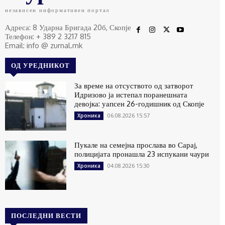
независен информативен портал
Адреса: 8 Ударна Бригада 20б, Скопје
Телефон: + 389 2 3217 815
Email: info @ zurnal.mk
ОД УРЕДНИКОТ
За време на отсуството од затворот
Идризово ја истепал поранешната
девојка: уапсен 26-годишник од Скопје
06.08.2026 15:57
Хроника
Пукале на семејна прослава во Сарај,
полицијата пронашла 23 испукани чаури
04.08.2026 15:30
Хроника
ПОСЛЕДНИ ВЕСТИ