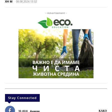
XH M
-
08.08.2026 13:32
- Advertisement -
Stay Connected
КАКО
10,404
фанови