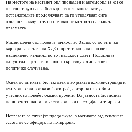
На местото на настанот бил пронајден и автомобил за кој се
претпоставува дека бил користен во конфликтот, а
истражителите продолжуваат да ги утврдуваат сите
околности, вклучително и можниот мотив за насилната
пресметка.
Милан Драча бил позната личност во Задар, со политичка
кариера како член на ХДЗ и претставник на српското
национално малцинство во градскиот совет. Подоцна ја
напуштил партијата и јавно ги критикувал локалните
политички случувања.
Освен политиката, бил активен и во јавната администрација и
културниот живот како фотограф, автор на изложби и
учесник во повеќе локални проекти. Во јавноста бил познат
по директен настап и чести критики на социјалните мрежи.
Истрагата за случајот продолжува, а мотивите зад тепачката
засега не се официјално потврдени.