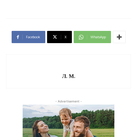
Facebook
X
WhatsApp
Л. М.
- Advertisement -