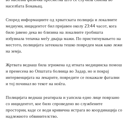
населбата Бокањац.
Според информациите од хрватската полиција и локалните
медиуми, инцидентот бил пријавен околу 23:44 часот, кога
било јавено дека во близина на локалните гробишта
избувнала тепачка меѓу двајца мажи. По пристигнувањето на
местото, полицијата затекнала тешко повреден маж како лежи
на земја.
Жртвата веднаш била згрижена од итната медицинска помош
и пренесена во Општата болница во Задар, но и покрај
интервенцијата на лекарите, повредите се покажале фатални
и тој починал во текот на ноќта.
Полицијата веднаш реагирала и уапсила едно лице поврзано
со инцидентот, кое било спроведено во службените
простории, каде се води кривична истрага во координација со
надлежното обвинителство.