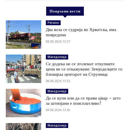
Поврзани вести
Регион
Два воза се судрија во Хрватска, има
повредени
08.08.2026 13:37
Македонија
Се додека не се зголемат откупните
цени не се откажуваме: Земјоделците го
блокираа центарот на Струмица
08.08.2026 13:32
Македонија
Да се купи или да се прави ајвар – што
за штипјани е поисплатливо?
08.08.2026 13:30
Македонија