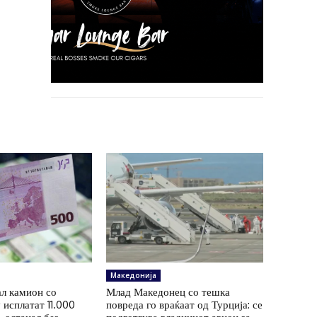
Македонија
ал камион со
Млад Македонец со тешка
 исплатат 11.000
повреда го враќаат од Турција: се