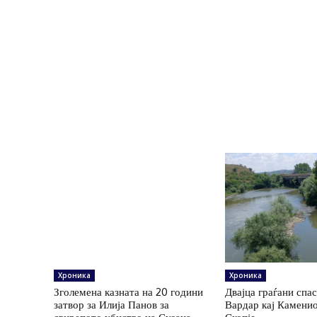
Хроника
Хроника
Зголемена казната на 20 години
Двајца граѓани спа
затвор за Илија Панов за
Вардар кај Каменио