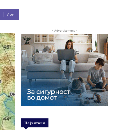
Viber
- Advertisement -
Најчитани