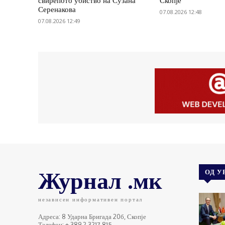
свирепото убиство на Сузана
Скопје
Серенакова
07.08.2026 12:48
07.08.2026 12:49
Журнал .мк
ОД У
независен информативен портал
Адреса: 8 Ударна Бригада 20б, Скопје
Телефон: + 389 2 3217 815