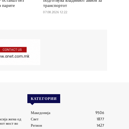
– останал без
подготвува владиниот авион за
з парите
транспортот
07.08.2026 12:22
КАТЕГОРИИ
Македонија
9506
асија жена од
Свет
1877
иот мост во
Регион
1427