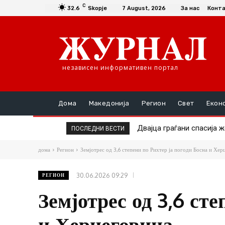
C
32.6
Skopje
7 August, 2026
За нас
Конт
независен информативен портал
Дома
Македонија
Регион
Свет
Екон
Двајца граѓани спасија же
Поставени нови камери 
ПОСЛЕДНИ ВЕСТИ
дома
Регион
Земјотрес од 3,6 степени по Рихтер ја погоди Босна и Хер
30.06.2026 09:29
РЕГИОН
Земјотрес од 3,6 ст
и Херцеговина