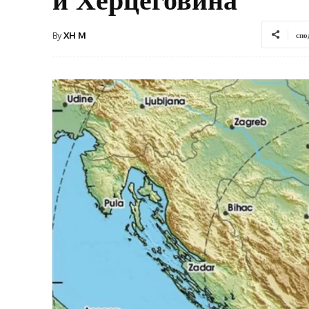
By
XH M
спо