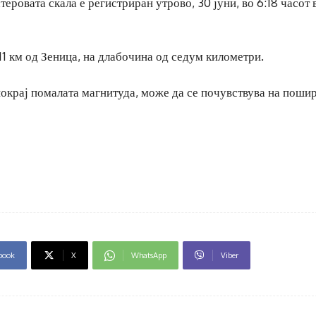
еровата скала е регистриран утрово, 30 јуни, во 6:18 часот 
1 км од Зеница, на длабочина од седум километри.
 покрај помалата магнитуда, може да се почувствува на поши
book
X
WhatsApp
Viber