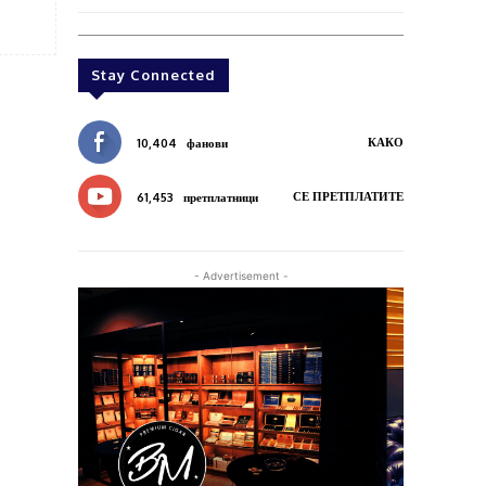
Stay Connected
КАКО
10,404
фанови
СЕ ПРЕТПЛАТИТЕ
61,453
претплатници
- Advertisement -