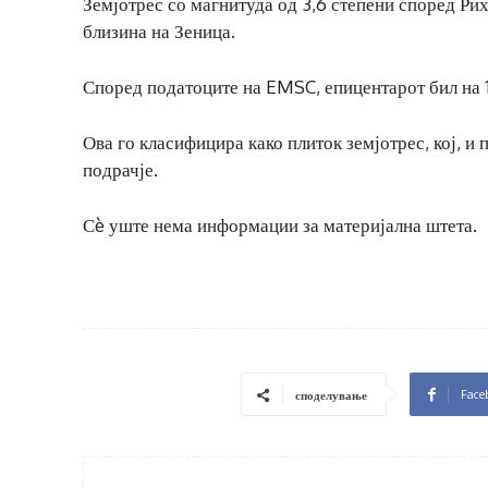
Земјотрес со магнитуда од 3,6 степени според Рихт
близина на Зеница.
Според податоците на EMSC, епицентарот бил на 1
Ова го класифицира како плиток земјотрес, кој, и
подрачје.
Сè уште нема информации за материјална штета.
Face
споделување