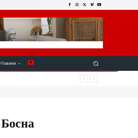
+Повеќе
 на планината
 Босна