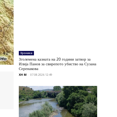
Хроника
Зголемена казната на 20 години затвор за
Илија Панов за свирепото убиство на Сузана
Серенакова
XH M
-
07.08.2026 12:49