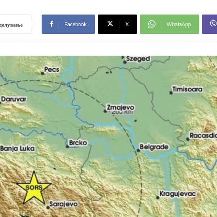
Facebook
X
WhatsApp
делување