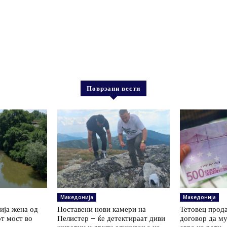
Поврзани вести
Македонија
Македонија
сија жена од
Поставени нови камери на
Тетовец прод
т мост во
Пелистер – ќе детектираат диви
договор да му