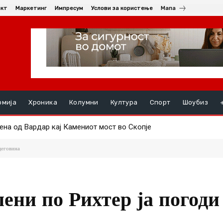
акт
Маркетинг
Импресум
Услови за користење
Мапа
омија
Хроника
Колумни
Култура
Спорт
Шоубиз
на од Вардар кај Камениот мост во Скопје
на Пелистер – ќе детектираат диви животни и други случувања
цеговина
епени по Рихтер ја погоди