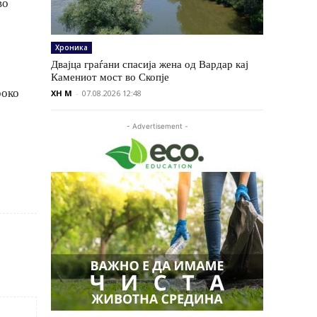
во
Хроника
Двајца граѓани спасија жена од Вардар кај
Камениот мост во Скопје
роко
XH M
-
07.08.2026 12:48
- Advertisement -