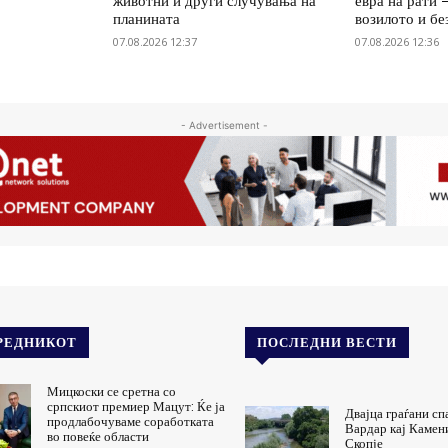
животни и други случувања на
евра на рати 
планината
возилото и бе
07.08.2026 12:37
07.08.2026 12:36
- Advertisement -
РЕДНИКОТ
ПОСЛЕДНИ ВЕСТИ
Мицкоски се сретна со
српскиот премиер Мацут: Ќе ја
Двајца граѓани сп
продлабочуваме соработката
Вардар кај Камен
во повеќе области
Скопје