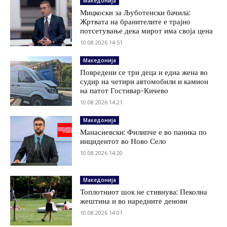
Македонија
Мицкоски за Љуботенски бачила:
Жртвата на бранителите е трајно
потсетување дека мирот има своја цена
10.08.2026 14:51
Македонија
Повредени се три деца и една жена во
судир на четири автомобили и камион
на патот Гостивар-Кичево
10.08.2026 14:21
Македонија
Манасиевски: Филипче е во паника по
инцидентот во Ново Село
10.08.2026 14:20
Македонија
Топлотниот шок не стивнува: Пеколна
жештина и во наредните денови
10.08.2026 14:01