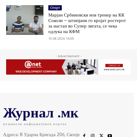
Спорт
Марјан Србиновски нов тренер на КК
Соколи – штипјани го кројат ростерот
за настап во Супер лигата, се чека
одлука на КФМ
10.08.2026 14:00
- Advertisement -
Журнал .мк
независен информативен портал
Адреса: 8 Ударна Бригада 20б, Скопје