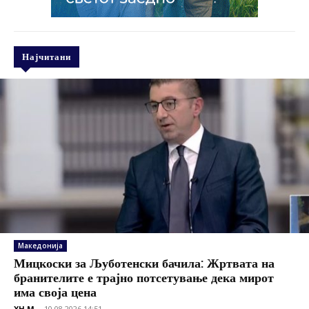
Најчитани
Македонија
Мицкоски за Љуботенски бачила: Жртвата на
бранителите е трајно потсетување дека мирот
има своја цена
XH M
-
10.08.2026 14:51