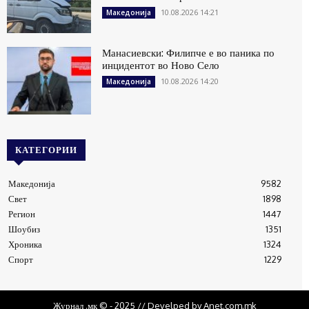
10.08.2026 14:21
Македонија
Манасиевски: Филипче е во паника по
инцидентот во Ново Село
10.08.2026 14:20
Македонија
КАТЕГОРИИ
Македонија
9582
Свет
1898
Регион
1447
Шоубиз
1351
Хроника
1324
Спорт
1229
Журнал .мк © - 2025 // Develped by Anet.com.mk