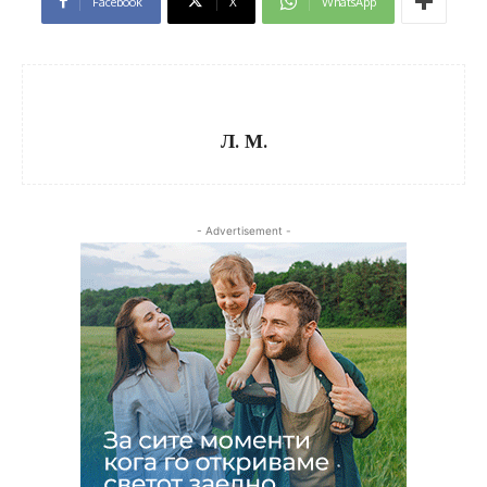
Facebook
X
WhatsApp
Л. М.
- Advertisement -