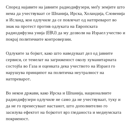
Според најавите на јавните радиодифузери, меѓу земјите што
нема да учествуваат се Шпанија, Ирска, Холандија, Словенија
и Исланд, кои одлучиле да се повлечат од натпреварот во
знак на протест против одлуката на Европската
радиодифузна унија (EBU) да му дозволи на Израел учество и
покрај политичките контроверзии.
Одлуките за бојкот, како што наведуваат дел од јавните
сервиси, се темелат на загриженост околу хуманитарната
состојба во Газа и оценката дека учеството на Израел го
нарушува принципот на политичка неутралност на
натпреварот.
Во некои држави, како Ирска и Шпанија, националните
радиодифузери одлучиле не само да не учествуваат, туку и
да не го пренесуваат настанот, што дополнително го
засилува ефектот на бојкотот врз гледаноста и медиумската
покриеност.