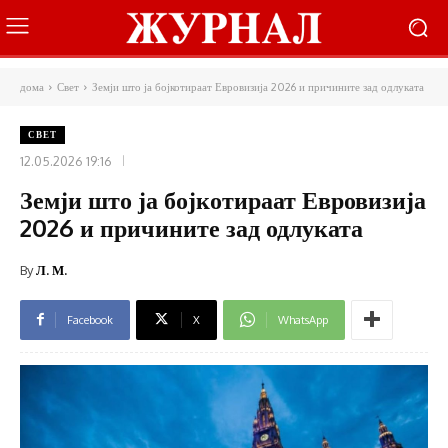
дома
Свет
Земји што ја бојкотираат Евровизија 2026 и причините зад одлуката
СВЕТ
12.05.2026 19:16
Земји што ја бојкотираат Евровизија
2026 и причините зад одлуката
By
Л. М.
Facebook
X
WhatsApp