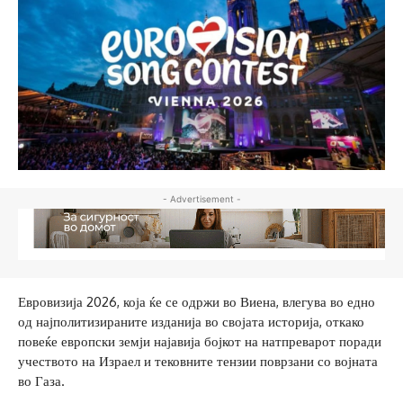
- Advertisement -
Евровизија 2026, која ќе се одржи во Виена, влегува во едно
од најполитизираните изданија во својата историја, откако
повеќе европски земји најавија бојкот на натпреварот поради
учеството на Израел и тековните тензии поврзани со војната
во Газа.