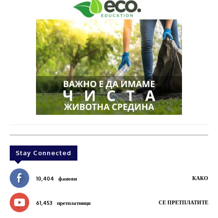
Stay Connected
КАКО
10,404
фанови
СЕ ПРЕТПЛАТИТЕ
61,453
претплатници