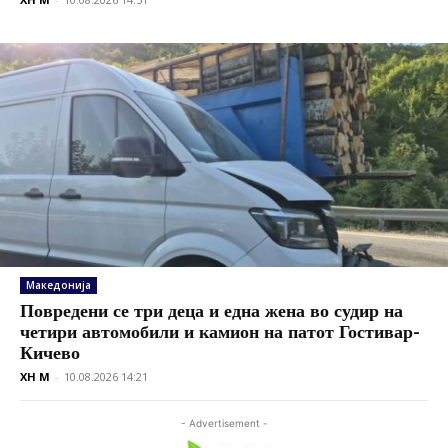
Македонија
Повредени се три деца и една жена во судир на
четири автомобили и камион на патот Гостивар-
Кичево
XH M
-
10.08.2026 14:21
- Advertisement -