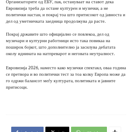
Организаторите од ЕБУ, пак, остануваат на ставот дека
Евровизија треба да остане културен и музички, а не
политички настан, и покрај тоа што притисокот од јавноста и
дел од уметничката заедница продолжува да расте.
Покрај државите што официјално се повлекоа, дел од
музичари и културни работници исто така повикаа на
поширок бојкот, што дополнително ја засилува дебатата
околу иднината на натпреварот и неговата неутралност.
Евровизија 2026, наместо како музички спектакл, оваа година
се претвора и во политички тест за тоа колку Европа може да
го одржи балансот меѓу културата, политиката и јавните
притисоци.