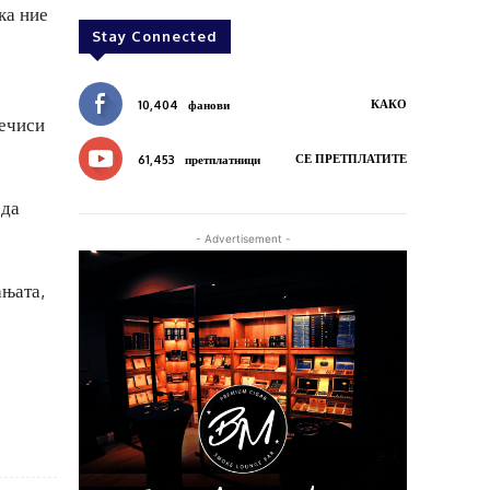
ка ние
Stay Connected
КАКО
10,404
фанови
речиси
СЕ ПРЕТПЛАТИТЕ
61,453
претплатници
 да
- Advertisement -
ањата,