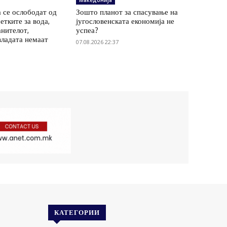
Македонија
 се ослободат од
Зошто планот за спасување на
етките за вода,
југословенската економија не
анителот,
успеа?
владата немаат
07.08.2026 22:37
КАТЕГОРИИ