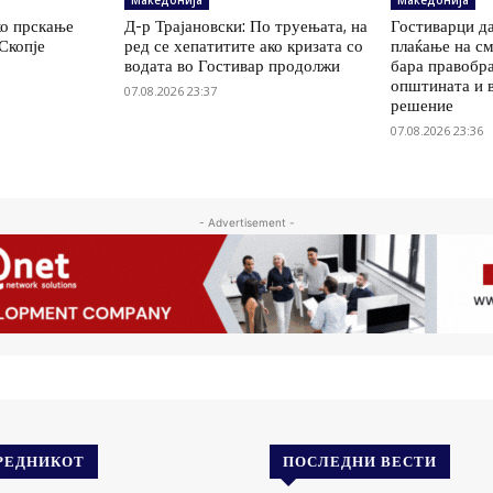
Македонија
Македонија
ко прскање
Д-р Трајановски: По труењата, на
Гостиварци да
Скопје
ред се хепатитите ако кризата со
плаќање на см
водата во Гостивар продолжи
бара правобр
општината и 
07.08.2026 23:37
решение
07.08.2026 23:36
- Advertisement -
РЕДНИКОТ
ПОСЛЕДНИ ВЕСТИ