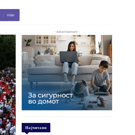
Viber
- Advertisement -
Најчитани