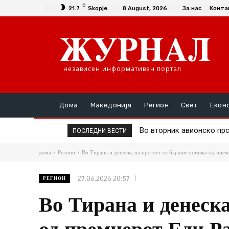
C
21.7
Skopje
8 August, 2026
За нас
Конта
независен информативен портал
Дома
Македонија
Регион
Свет
Екон
Во вторник авионско пр
Д-р Трајановски: По т
ПОСЛЕДНИ ВЕСТИ
дома
Регион
Во Тирана и денеска на протест се бараше оставка од прем
27.06.2026 20:57
РЕГИОН
Во Тирана и денеска
од премиерот Еди Р