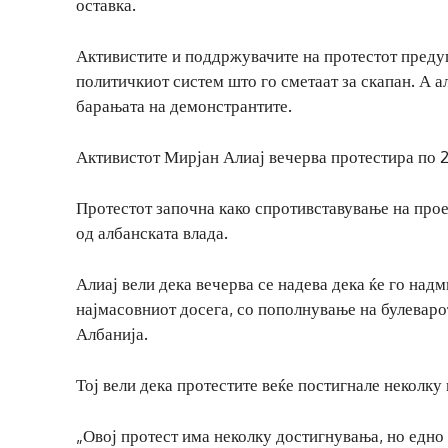
оставка.
Активистите и поддржувачите на протестот предуп
политичкиот систем што го сметаат за скапан. А а
барањата на демонстрантите.
Активистот Мирјан Алиај вечерва протестира по 28
Протестот започна како спротивставување на прое
од албанската влада.
Алиај вели дека вечерва се надева дека ќе го надм
најмасовниот досега, со пополнување на булеваро
Албанија.
Тој вели дека протестите веќе постигнале неколку
„Овој протест има неколку достигнувања, но едно