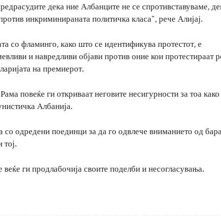
предрасудите дека ние Албанците не се спротивставуваме, де
против инкриминираната политичка класа“, рече Алијај.
ата со фламинго, како што се идентификува протестот, е
евливи и навредливи објави против оние кои протестираат 
ларијата на премиерот.
 Рама повеќе ги откриваат неговите несигурности за тоа како
унистичка Албанија.
ва со одредени поединци за да го одвлече вниманието од бар
 тој.
е веќе ги продлабочија своите поделби и несогласувања.