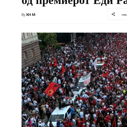
By
XH M
спо