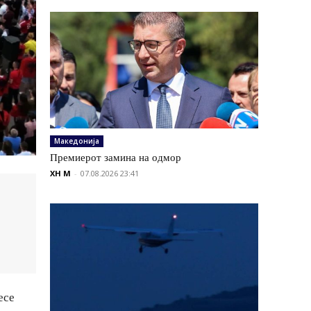
Македонија
Премиерот замина на одмор
XH M
-
07.08.2026 23:41
есе