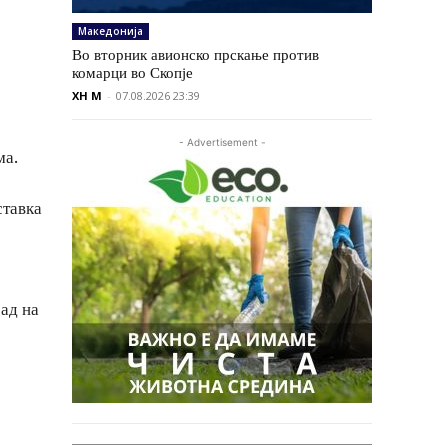
Македонија
Во вторник авионско прскање против
комарци во Скопје
XH M
-
07.08.2026 23:39
- Advertisement -
ма.
ставка
ад на