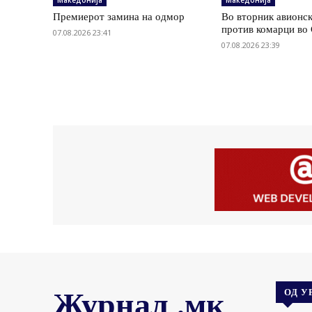
Македонија
Македонија
Премиерот замина на одмор
Во вторник авионс
против комарци во 
07.08.2026 23:41
07.08.2026 23:39
Журнал .мк
ОД У