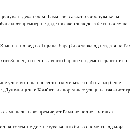
редуваат дека покрај Рама, тие сакаат и соборување на
лбанскиот премиер не даде никаков знак дека ќе ги послуша
-ми пат по ред во Тирана, барајќи оставка од владата на Ра
ктот Зврнец, но сега главното барање на демонстрантите е о
ине учеството на протестот од минатата сабота, кој беше
т „Душмниците е Комбит“ и споредните улици на главниот гр
 големи цели, иако премиерот Рама не поднел оставка.
 од најголемите достигнувања што би го споменал од моја