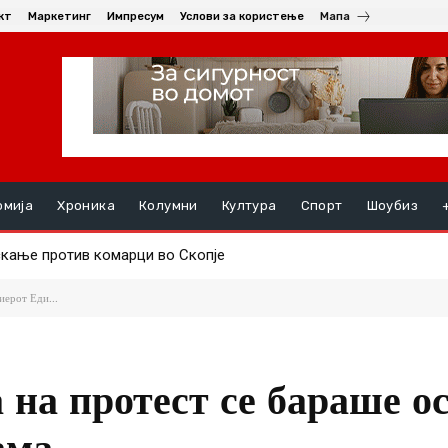
кт
Маркетинг
Импресум
Услови за користење
Мапа
омија
Хроника
Колумни
Култура
Спорт
Шоубиз
скање против комарци во Скопје
руењата, на ред се хепатитите ако кризата со водата во Гости
иерот Еди...
 на протест се бараше о
ама