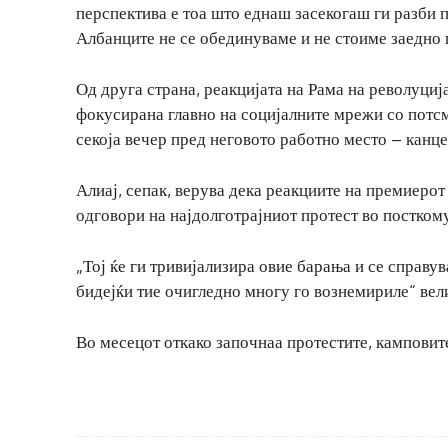
перспектива е тоа што еднаш засекогаш ги разби 
Албанците не се обединуваме и не стоиме заедно 
Од друга страна, реакцијата на Рама на револуциј
фокусирана главно на социјалните мрежи со потсм
секоја вечер пред неговото работно место – канце
Алиај, сепак, верува дека реакциите на премиерот
одговори на најдолготрајниот протест во постком
„Тој ќе ги тривијализира овие барања и се справу
бидејќи тие очигледно многу го вознемириле“ вели
Во месецот откако започнаа протестите, камповит