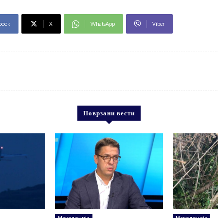
book
X
WhatsApp
Viber
Поврзани вести