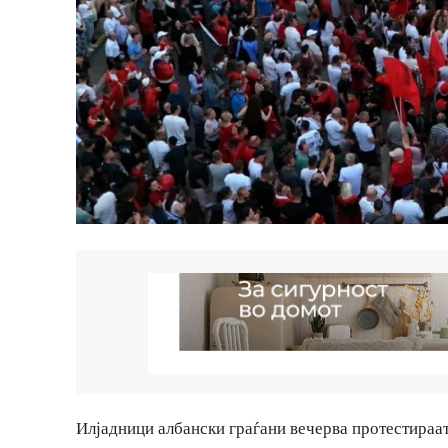
Илјадници албански граѓани вечерва протестираат