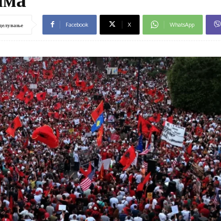
Facebook
X
WhatsApp
делување