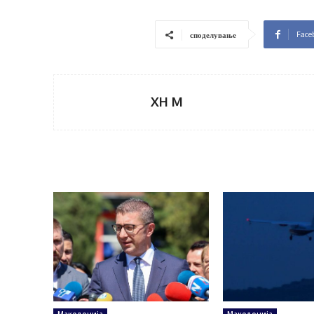
Face
споделување
XH M