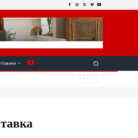
+Повеќе
вар продолжи
ставка