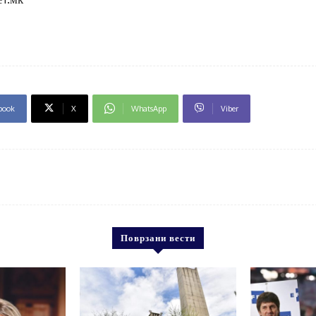
book
X
WhatsApp
Viber
Поврзани вести