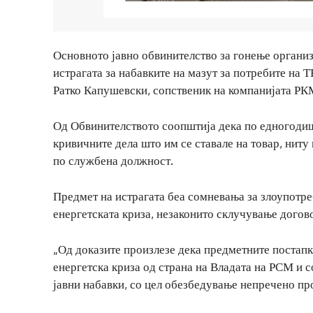
Основното јавно обвинителство за гонење организ
истрагата за набавките на мазут за потребите на 
Ратко Капушевски, сопственик на компанијата РК
Од Обвинителството соопштија дека по едногодиш
кривичните дела што им се ставале на товар, ниту
по службена должност.
Предмет на истрагата беа сомневања за злоупотре
енергетската криза, незаконито склучување догово
„Од доказите произлезе дека предметните постапк
енергетска криза од страна на Владата на РСМ и с
јавни набавки, со цел обезбедување непречено пр