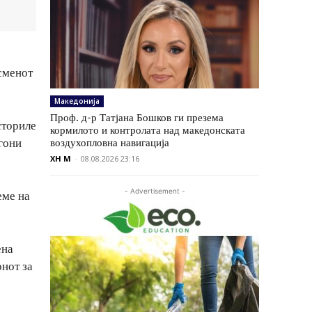
исменот
Македонија
Проф. д-р Татјана Бошков ги презема
сториле
кормилото и контролата над македонската
 гони
воздухопловна навигација
XH M
-
08.08.2026 23:16
- Advertisement -
еме на
ена
онот за