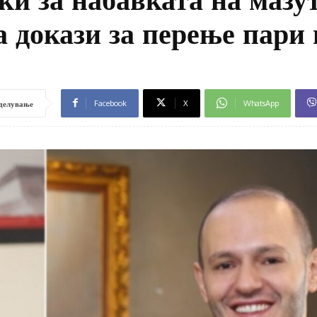
 докази за перење пари 
Facebook
X
WhatsApp
делување