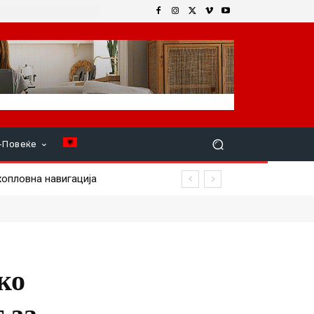
+Повеќе
ловна навигација
ко
 за