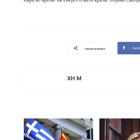
Face
споделување
XH M