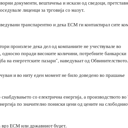
ворни документи, вештачења и искази од сведоци, претстав
седувале лиценци за трговија со мазут.
оведувани транспарентно и дека ЕСМ ги контактирал сите к
тори произлезе дека дел од компаниите не учествувале во
, односно поради високите количини, потребните банкарски
ба на енергетските пазари“, наведуваат од Обвинителството
чуван и во ниту еден момент не било доведено во прашање
 снабдувањето со електрична енергија, а производството во
ергија по значително пониски цени од цените на слободнио
а врз ЕСМ или државниот буџет.