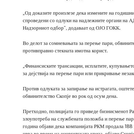
„Од доказите произлезе дека измените на годишни
спроведени со одлуки на надлежните органи на АД
Надзорниот одбор“, додаваат од ОЈО ГОКК.
Во делот за сомневањата за перење пари, обвинит
противправно стекната имотна корист.
„Финансиските трансакции, исплатите, купувањето
за дејствија на перење пари или прикривање незак
Против одлуката за запирање на истрагата, оштет
обвинителство Скопје во рок од осум дена.
Претходно, полицијата го приведе бизнисменот Ра
злоупотреба на службената положба и перење пар
година објави дека компанијата РКМ продала 188 
евра во време на енергетската криза. објави Скопј