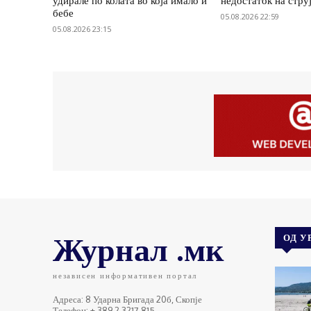
удирале по колата во која имало и
недостаток на стру
бебе
05.08.2026 22:59
05.08.2026 23:15
Журнал .мк
ОД У
независен информативен портал
Адреса: 8 Ударна Бригада 20б, Скопје
Телефон: + 389 2 3217 815