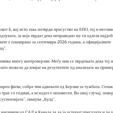
от Б, кој исто така потврди присуство на ЕПО, тој и негови
одлуката, за која тврдат дека неправедно му ги одзела најдо
зите е планирано за септември 2026 година, а официјалните
лд“.
звика многу контроверзии. Меѓу нив се тврдењата дека тој 
 што можело да влијае на резултатите од анализата на приме
арен филм, собра тим адвокати од Берлин за тужбата. Сепак
трае со години, а исходот е неизвесен. Во овој случај, пове
суспензијата“, пишува „Булд“.
научници од САД и Канада за да ја оспорат пресудата и да 