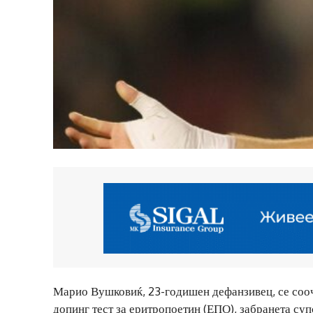
Марио Вушковиќ, 23-годишен дефанзивец, се соо
допинг тест за еритропоетин (ЕПО), забранета су