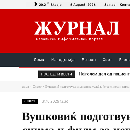
C
20.2
Skopje
6 August, 2026
За нас
Конт
независен информативен портал
Дома
Македонија
Регион
Свет
Екон
Најголем дел од пациент
ПОСЛЕДНИ ВЕСТИ
дома
Спорт
Вушковиќ подготвува милионска тужба, ќе се снима и филм 
31.10.2025 13:36
СПОРТ
Вушковиќ подготвув
снима и филм за нег