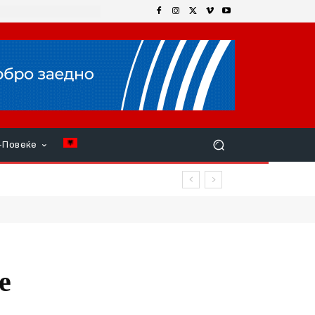
+Повеќе
е