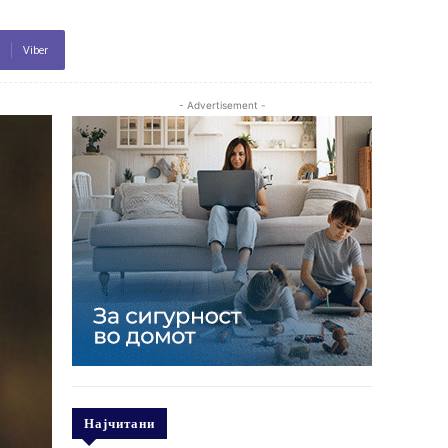
Viber
- Advertisement -
Најчитани