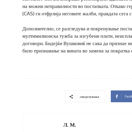
на можни неправилности во постапката. Откако г
(CAS) ги отфрлија неговите жалби, правдата сега с
Дополнително, се разгледува и покренување поста
мултимилионска тужба за изгубени плати, неисп
договори. Бидејќи Вушковиќ не сака да признае не
било признавање на вината во замена за пократка 
Face
споделување
Л. М.