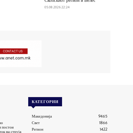
Скопскиот регион и Велес
05.08.2026 22:24
КАТЕГОРИИ
Македонија
9465
во
Свет
1866
и постои
Регион
1422
ток на струја