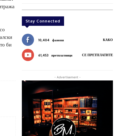
битража
Stay Connected
 со
алски
КАКО
10,404
фанови
то би
СЕ ПРЕТПЛАТИТЕ
61,453
претплатници
- Advertisement -