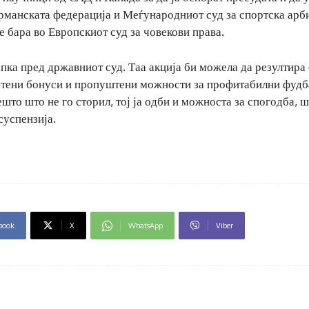
ерманската федерација и Меѓународниот суд за спортска ар
е бара во Европскиот суд за човекови права.
пка пред државниот суд. Таа акција би можела да резултира
латени бонуси и пропуштени можности за профитабилни фудб
што што не го сторил, тој ја одби и можноста за спогодба, ш
суспензија.
book
X
WhatsApp
Viber