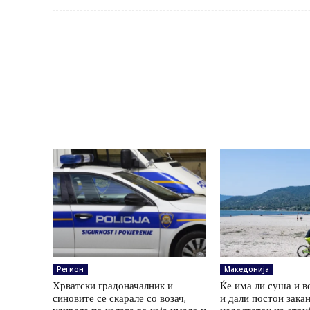
Регион
Македонија
Хрватски градоначалник и
Ќе има ли суша и в
синовите се скарале со возач,
и дали постои зака