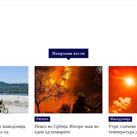
Поврзани вести
Регион
Македонија
о македонија,
Пекол во Србија: Изгоре маж во
Утре сончево 
на од
еден од пожарите
температура 