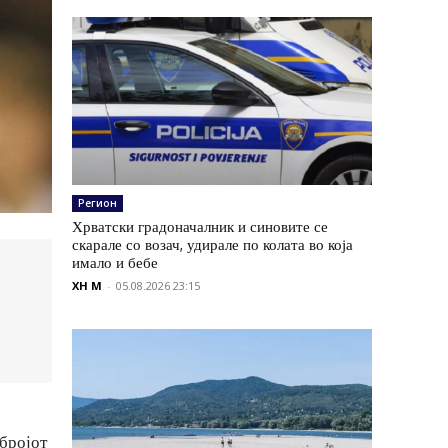
Регион
Хрватски градоначалник и синовите се
скарале со возач, удирале по колата во која
имало и бебе
XH M
-
05.08.2026 23:15
бројот