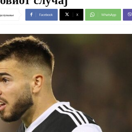
Facebook
X
WhatsApp
делување