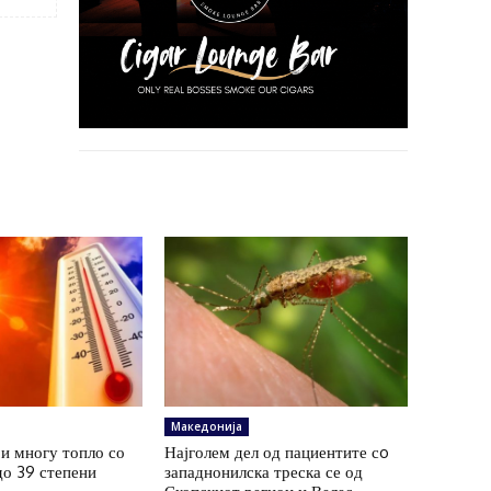
Македонија
и многу топло со
Најголем дел од пациентите сo
до 39 степени
западнонилска треска се од