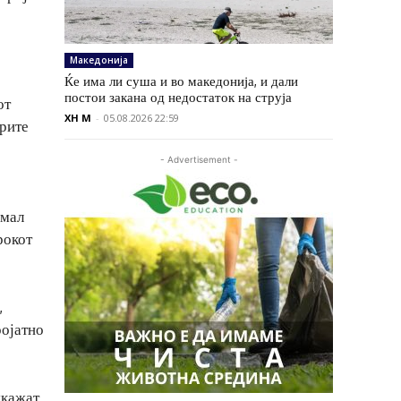
Македонија
Ќе има ли суша и во македонија, и дали
постои закана од недостаток на струја
от
XH M
-
05.08.2026 22:59
брите
- Advertisement -
имал
рокот
,
ројатно
укажат