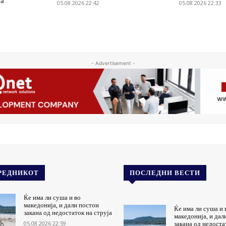
ја
05.08.2026 22:42
05.08.2026 22:33
- Advertisement -
РЕДНИКОТ
ПОСЛЕДНИ ВЕСТИ
Ќе има ли суша и во
македонија, и дали постои
Ќе има ли суша и 
закана од недостаток на струја
македонија, и дал
05.08.2026 22:59
закана од недоста