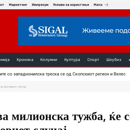
акт
Маркетинг
Импресум
Услови за користење
Мапа
омија
Хроника
Колумни
Култура
Спорт
Шоубиз
ите сo западнонилска треска се од Скопскиот регион и Велес
за неговиот случај
а милионска тужба, ќе с
овиот случај