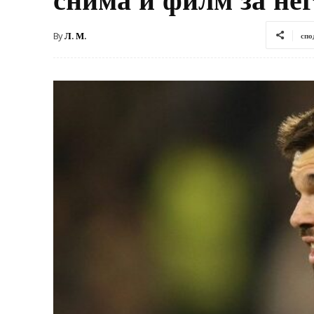
By
Л. М.
спо