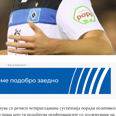
- Advertisement -
чува со речиси четиригодишна суспензија поради позитивен
пстанца што ги подобрува перформансите со зголемување на 