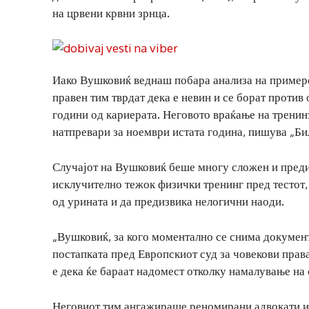
на црвени крвни зрнца.
Иако Вушковиќ веднаш побара анализа на примерок
правен тим тврдат дека е невин и се борат против 
години од кариерата. Неговото враќање на тренин
натпревари за ноември истата година, пишува „Би
Случајот на Вушковиќ беше многу сложен и преди
исклучително тежок физички тренинг пред тестот,
од урината и да предизвика нелогични наоди.
„Вушковиќ, за кого моментално се снима документ
постапката пред Европскиот суд за човекови права 
е дека ќе бараат надомест отколку намалување на 
Неговиот тим ангажираше реномирани адвокати и 