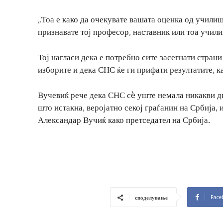
„Тоа е како да очекувате вашата оценка од училиш
признавате тој професор, наставник или тоа училиш
Тој нагласи дека е потребно сите засегнати страни
изборите и дека СНС ќе ги прифати резултатите, ка
Вучевиќ рече дека СНС сè уште немала никакви дис
што истакна, веројатно секој граѓанин на Србија,
Александар Вучиќ како претседател на Србија.
Face
споделување