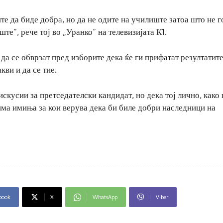
те да биде добра, но да не одите на училиште затоа што не г
те“, рече тој во „Уранко“ на телевизијата К1.
 да се обврзат пред изборите дека ќе ги прифатат резултатит
кви и да се тие.
кусии за претседателски кандидат, но дека тој лично, како 
 има имиња за кои верува дека би биле добри наследници на
book
X
WhatsApp
Viber