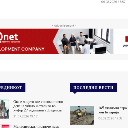
06.08.2026 15:57
- Advertisement -
РЕДНИКОТ
ПОСЛЕДНИ ВЕСТИ
Ова е лицето кое е осомничено
дека ја убило и ставило во
149 милиони евра 
куфер 27 годишната Људмила
кон Бугарија
31.07.2026 19:17
06.08.2026 17:38
Манасиевски: Филипче нема