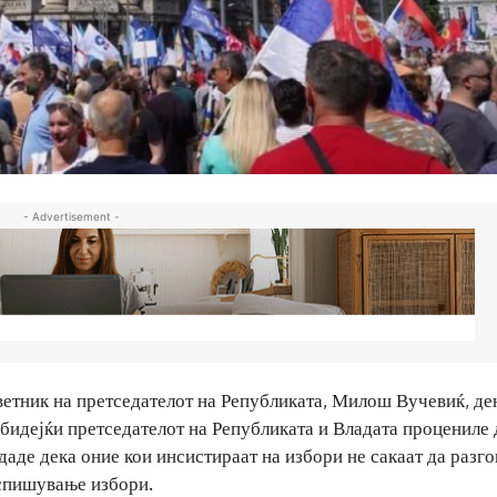
- Advertisement -
ветник на претседателот на Републиката, Милош Вучевиќ, де
о бидејќи претседателот на Републиката и Владата процениле 
аде дека оние кои инсистираат на избори не сакаат да разго
аспишување избори.