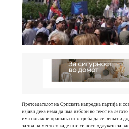
Претседателот на Српската напредна партија и со
изјави дека нема да има избори во текот на летот
има поважни прашања што треба да се решат и дод
за тоа на местото каде што се носи одлуката за р