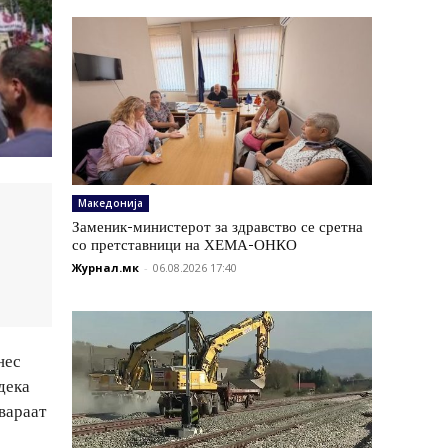
Македонија
Заменик-министерот за здравство се сретна
со претставници на ХЕМА-ОНКО
Журнал.мк
-
06.08.2026 17:40
нес
дека
вараат