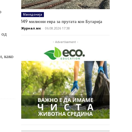
о
Македонија
149 милиони евра за пругата кон Бугарија
Журнал.мк
-
06.08.2026 17:38
е од
- Advertisement -
и, како