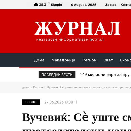
C
35.3
Skopje
6 August, 2026
За нас
Конт
независен информативен портал
Дома
Македонија
Регион
Свет
Екон
149 милиони евра за пругат
Шасивари оствари средб
ПОСЛЕДНИ ВЕСТИ
дома
Регион
Вучевиќ: Сè уште сме немале никакви дискусии за претсед
27.05.2026 19:38
РЕГИОН
Вучевиќ: Сè уште с
претседателски кан