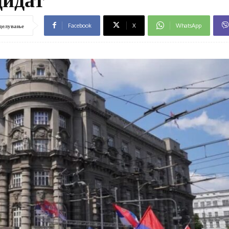
Facebook
X
WhatsApp
делување