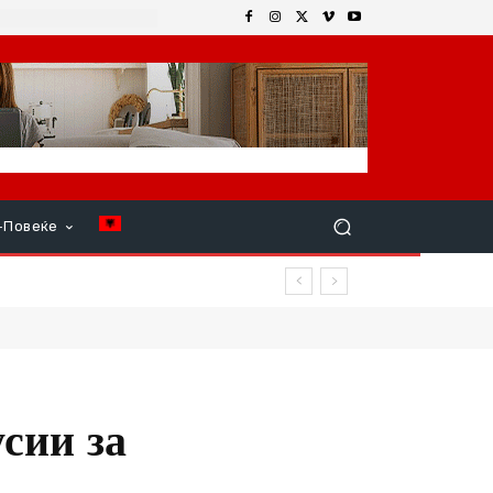
+Повеќе
сии за