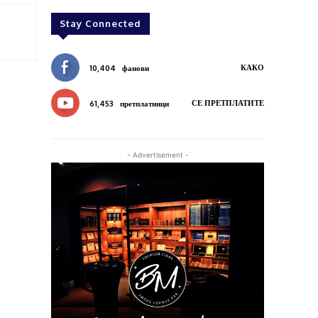
Stay Connected
КАКО
10,404
фанови
СЕ ПРЕТПЛАТИТЕ
61,453
претплатници
- Advertisement -