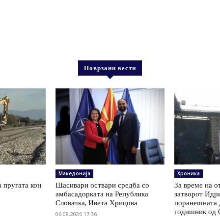
Поврзани вести
Македонија
Хроника
а пругата кон
Шасивари оствари средба со
За време на о
амбасадорката на Република
затворот Идри
Словачка, Ивета Хрицова
поранешната д
годишник од 
06.08.2026 17:36