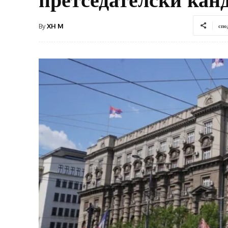
By
XH M
спо