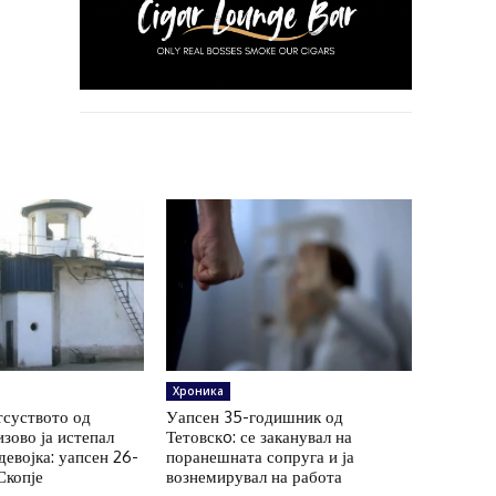
Хроника
тсуството од
Уапсен 35-годишник од
зово ја истепал
Тетовскo: се заканувал на
евојка: уапсен 26-
поранешната сопруга и ја
Скопје
вознемирувал на работа