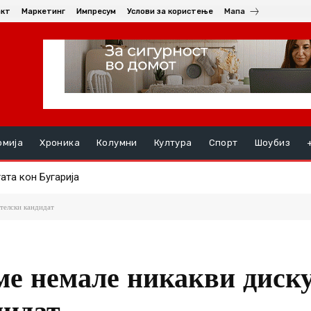
акт
Маркетинг
Импресум
Услови за користење
Мапа
омија
Хроника
Колумни
Култура
Спорт
Шоубиз
а кон Бугарија
а со амбасадорката на Република Словачка, Ивета Хрицова
ателски кандидат
ме немале никакви диску
дидат