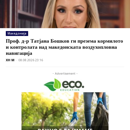
Македонија
Проф. д-р Татјана Бошков ги презема кормилото
и контролата над македонската воздухопловна
навигација
XH M
-
08.08.2026 23:16
- Advertisement -