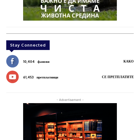
Stay Connected
КАКО
10,404
фанови
СЕ ПРЕТПЛАТИТЕ
61,453
претплатници
- Advertisement -