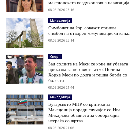
македонската воздухопловна навигација
08.08.2026 23:16
Македонија
Симболот на ќор-сокакот станува
симбол на отворен комуникациски канал
08.08.2026 23:14
Спорт
Зад солзите на Меси се крие најубавата
приказна за неговиот татко: Почина
Хорхе Меси по долга и тешка борба со
болеста
08.08.2026 21:44
Македонија
Бугарското МНР со критики за
Македонија поради случајот со Ива
Михајлова обвинета за сообраќајна
несреќа со жртва
08.08.2026 21:06