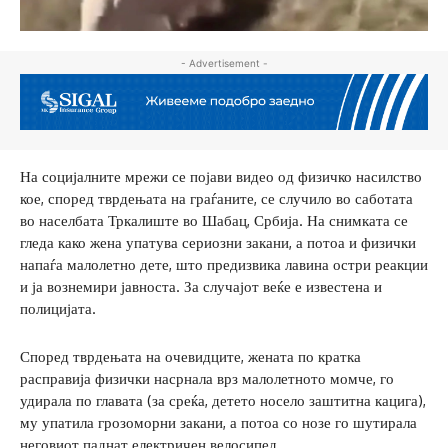
- Advertisement -
На социјалните мрежи се појави видео од физичко насилство
кое, според тврдењата на граѓаните, се случило во саботата
во населбата Тркалиште во Шабац, Србија. На снимката се
гледа како жена упатува сериозни закани, а потоа и физички
напаѓа малолетно дете, што предизвика лавина остри реакции
и ја вознемири јавноста. За случајот веќе е известена и
полицијата.
Според тврдењата на очевидците, жената по кратка
расправија физички насрнала врз малолетното момче, го
удирала по главата (за среќа, детето носело заштитна кацига),
му упатила грозоморни закани, а потоа со нозе го шутирала
неговиот паднат електричен велосипед.