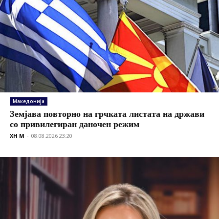
Македонија
Земјава повторно на грчката листата на држави
со привилегиран даночен режим
XH M
-
08.08.2026 23:20