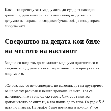
Како што пренесуваат медиумите, до судирот наводно
дошло бидејќи електричниот велосипед на детето бил
делумно неисправен и создавал бучава која ја изнервирала
минувачката.
Сведоштво на децата кои биле
на местото на настанот
Заедно со видеото, до локалните медиуми пристигнало и
сведоштво од децата кои во тој момент биле присутни на
лице место:
„Се возевме со велосипедите, но велосипедот на другарчето
беше малку расипан и нешто тропаше на него. Таа се
изнервира и го турна од скутерот. Скутерот притоа
дополнително се оштети, а таа почна да го тепа. Го удри 5-6
пати по главата. На крајот беше повикана и полиција“, се