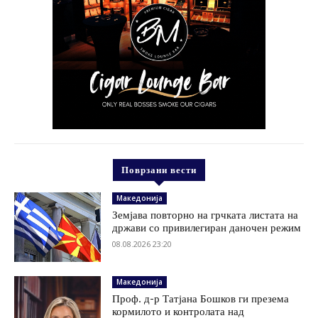
Поврзани вести
Македонија
Земјава повторно на грчката листата на
држави со привилегиран даночен режим
08.08.2026 23:20
Македонија
Проф. д-р Татјана Бошков ги презема
кормилото и контролата над