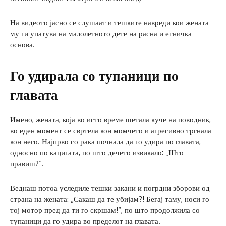
На видеото јасно се слушаат и тешките навреди кои жената
му ги упатува на малолетното дете на расна и етничка
основа.
Го удирала со тупаници по
главата
Имено, жената, која во исто време шетала куче на поводник,
во еден момент се свртела кон момчето и агресивно тргнала
кон него. Најпрво со рака почнала да го удира по главата,
односно по кацигата, по што дечето извикало: „Што
правиш?“.
Веднаш потоа уследиле тешки закани и погрдни зборови од
страна на жената: „Сакаш да те убијам?! Бегај таму, носи го
тој мотор пред да ти го скршам!“, по што продолжила со
тупаници да го удира во пределот на главата.