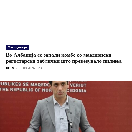
Македонија
Во Албанија се запали комбе со македонски
регистарски таблички што превезувало пилиња
XH M
-
08.08.2026 12:38