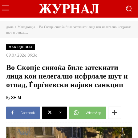
дома
Македонија
Во Скопје синоќа биле затекнати лица кои нелегално исфрлале
шут и отпад,...
МАКЕДОНИЈА
09.07.2026 09:36
Во Скопје синоќа биле затекнати
лица кои нелегално исфрлале шут и
отпад, Ѓорѓиевски најави санкции
By
XH M
Facebook
X
WhatsApp