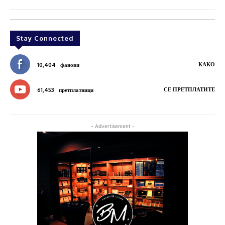
Stay Connected
КАКО
10,404
фанови
СЕ ПРЕТПЛАТИТЕ
61,453
претплатници
- Advertisement -