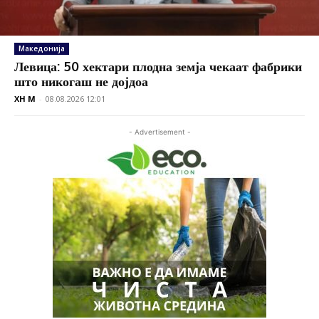
Македонија
Левица: 50 хектари плодна земја чекаат фабрики
што никогаш не дојдоа
XH M
-
08.08.2026 12:01
- Advertisement -