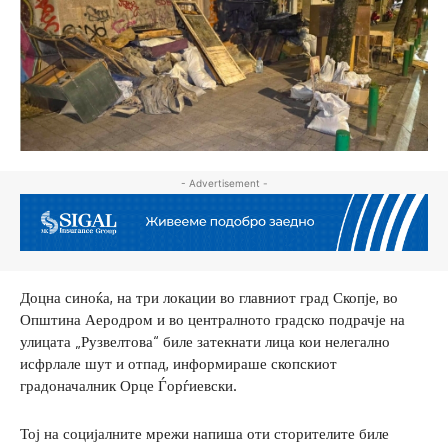
- Advertisement -
Доцна синоќа, на три локации во главниот град Скопје, во
Општина Аеродром и во централното градско подрачје на
улицата „Рузвелтова“ биле затекнати лица кои нелегално
исфрлале шут и отпад, информираше скопскиот
градоначалник Орце Ѓорѓиевски.
Тој на социјалните мрежи напиша оти сторителите биле