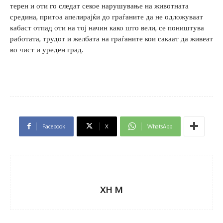
терен и оти го следат секое нарушување на животната
средина, притоа апелирајќи до граѓаните да не одложуваат
кабаст отпад оти на тој начин како што вели, се поништува
работата, трудот и желбата на граѓаните кои сакаат да живеат
во чист и уреден град.
Facebook
X
WhatsApp
XH M