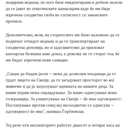
лоцирани веднаш, по што биле евидентирани и добиле налози
да се јават во општинските канцеларии каде ќе им биде
изречена соодветна глоба во согласност со законските
прописи.
Дополнително, вели, на сторителите им било наложено да го
подигнат отпадот веднаш и да го транспортираат на
соодветна депонија, но и задолжително да приложат
кантарска белешка како доказ, а доколку не го сторат тоа, ќе
им бидат изречени нови санкции.
„Сакам да бидам јасен – нема да дозволам поединци да го
грдат лицето на Скопје, да го загадуваат просторот во кој
живееме и да ја загрозуваат иднината на нашите деца. За
вакви појави нема оправдување. За вакво однесување нема
толеранција. За уништување на Скопје – ќе има одговорност.
Постапување против секој кој несоодветно се однесува –
одговорност ќе има“, напиша Ѓорѓиевски.
Тој рече оти инспекторите работат дваесет и четири часа на