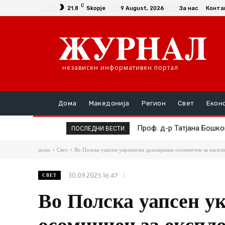
C
21.8
Skopje
9 August, 2026
За нас
Конта
независен информативен портал
Дома
Македонија
Регион
Свет
Екон
Проф. д-р Татјана Бошков 
Симболот на ќор-сокако
ПОСЛЕДНИ ВЕСТИ
дома
Свет
Во Полска уапсен украински државјанин осомничен за експло
30.09.2025 16:47
СВЕТ
Во Полска уапсен у
осомничен за експло