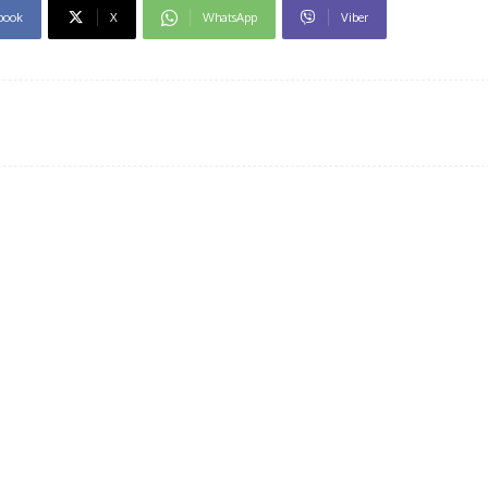
book
X
WhatsApp
Viber