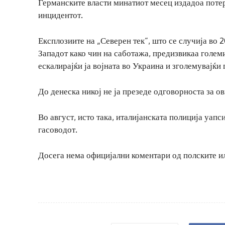
Германските власти минатиот месец издадоа поте
инцидентот.
Експлозиите на „Северен тек“, што се случија во
Западот како чин на саботажа, предизвикаа голем
ескалирајќи ја војната во Украина и зголемувајќи
До денеска никој не ја презеде одговорноста за о
Во август, исто така, италијанската полиција уап
гасоводот.
Досега нема официјални коментари од полските и