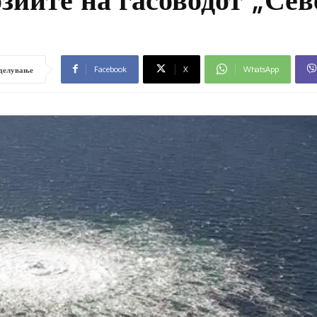
Facebook
X
WhatsApp
делување