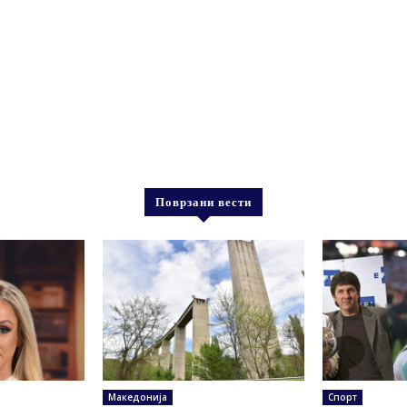
Поврзани вести
Македонија
Спорт