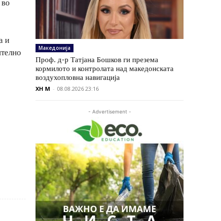
 во
а и
Македонија
ително
Проф. д-р Татјана Бошков ги презема
кормилото и контролата над македонската
воздухопловна навигација
XH M
-
08.08.2026 23:16
- Advertisement -