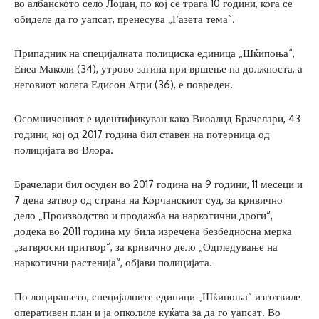
во албанското село Лоџан, по кој се трага 10 години, кога се
обиделе да го уапсат, пренесува „Газета тема“.
Припадник на специјалната полициска единица „Шќипоња“,
Енеа Маколи (34), утрово загина при вршење на должноста, а
неговиот колега Едисон Агри (36), е повреден.
Осомничениот е идентификуван како Виоалнд Брачелари, 43
години, кој од 2017 година бил ставен на потерница од
полицијата во Влора.
Брачелари бил осуден во 2017 година на 9 години, 11 месеци и
7 дена затвор од страна на Корчанскиот суд, за кривично
дело „Производство и продажба на наркотични дроги“,
додека во 2011 година му била изречена безбедносна мерка
„затвроски притвор“, за кривично дело „Одгледување на
наркотични растенија“, објави полицијата.
По лоцирањето, специјалните единици „Шќипоња“ изготвиле
оперативен план и ја опколиле куќата за да го уапсат. Во