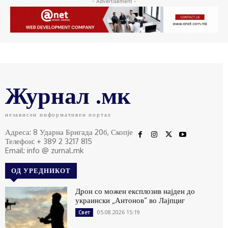
- Advertisement -
Журнал .мк
независен информативен портал
Адреса: 8 Ударна Бригада 20б, Скопје
Телефон: + 389 2 3217 815
Email: info @ zurnal.mk
ОД УРЕДНИКОТ
Дрон со можен експлозив најден до
украински „Антонов“ во Лајпциг
05.08.2026 15:19
Свет