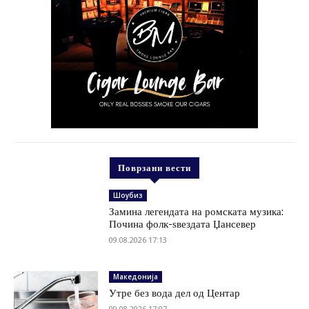
Поврзани вести
Шоубиз
Замина легендата на ромската музика:
Почина фолк-ѕвездата Џансевер
09.08.2026 17:13
Македонија
Утре без вода дел од Центар
09.08.2026 17:07