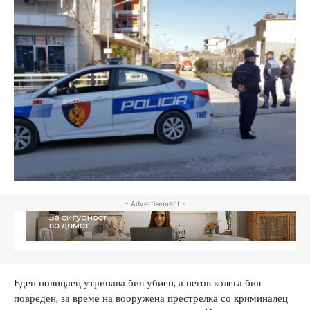
- Advertisement -
Еден полицаец утринава бил убиен, а негов колега бил
повреден, за време на вооружена престрелка со криминалец