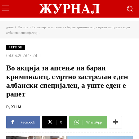
дома
Регион
Во акција за апсење на баран криминалец, смртно застрелан еден
албански специјалец,...
РЕГИОН
04.06.2026 13:24
Во акција за апсење на баран
криминалец, смртно застрелан еден
албански специјалец, а уште еден е
ранет
By
XH M
Facebook
X
WhatsApp