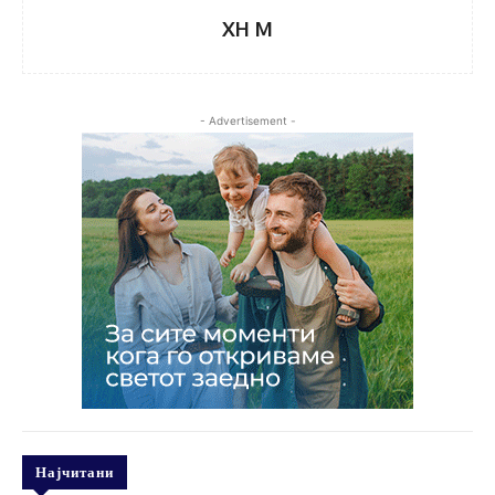
XH M
- Advertisement -
Најчитани