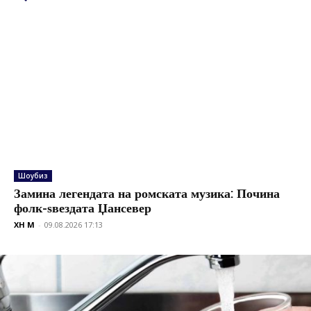
Шоубиз
Замина легендата на ромската музика: Почина
фолк-ѕвездата Џансевер
XH M
-
09.08.2026 17:13