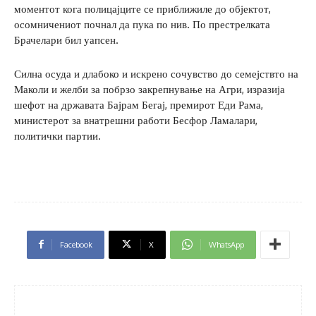
моментот кога полицајците се приближиле до објектот,
осомничениот почнал да пука по нив. По престрелката
Брачелари бил уапсен.
Силна осуда и длабоко и искрено сочувство до семејствто на
Маколи и желби за побрзо закрепнување на Агри, изразија
шефот на државата Бајрам Бегај, премирот Еди Рама,
министерот за внатрешни работи Бесфор Ламалари,
политички партии.
Facebook
X
WhatsApp