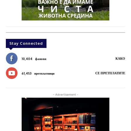
Stay Connected
КАКО
10,404
фанови
СЕ ПРЕТПЛАТИТЕ
61,453
претплатници
- Advertisement -