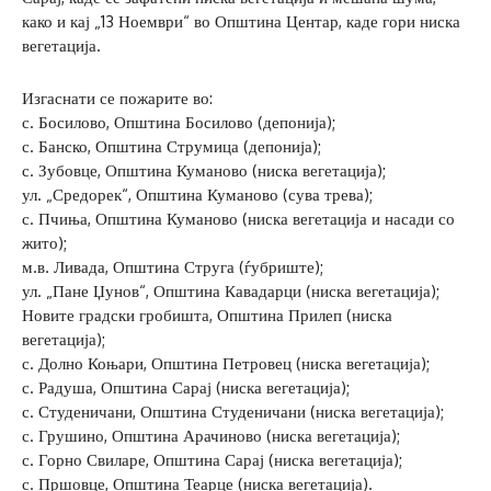
како и кај „13 Ноември“ во Општина Центар, каде гори ниска
вегетација.
Изгаснати се пожарите во:
с. Босилово, Општина Босилово (депонија);
с. Банско, Општина Струмица (депонија);
с. Зубовце, Општина Куманово (ниска вегетација);
ул. „Средорек“, Општина Куманово (сува трева);
с. Пчиња, Општина Куманово (ниска вегетација и насади со
жито);
м.в. Ливада, Општина Струга (ѓубриште);
ул. „Пане Џунов“, Општина Кавадарци (ниска вегетација);
Новите градски гробишта, Општина Прилеп (ниска
вегетација);
с. Долно Коњари, Општина Петровец (ниска вегетација);
с. Радуша, Општина Сарај (ниска вегетација);
с. Студеничани, Општина Студеничани (ниска вегетација);
с. Грушино, Општина Арачиново (ниска вегетација);
с. Горно Свиларе, Општина Сарај (ниска вегетација);
с. Пршовце, Општина Теарце (ниска вегетација).