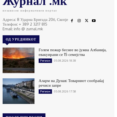
Журнал .мк
независен информативен портал
Адреса: 8 Ударна Бригада 20б, Скопје
Телефон: + 389 2 3217 815
Email: info @ zurnal.mk
ОД УРЕДНИКОТ
Голем пожар беснее во јужна Албанија,
евакуирани се 15 семејства
05.08.2026 18:38
Регион
Аларм на Дунав: Товарниот сообраќај
речиси запре
05.08.2026 17:58
Регион