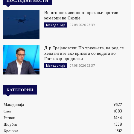
ПОСЛЕДНИ ВЕСТИ
Во вторник авионско прскање против
комарци во Скопје
07.08.2026 23:39
Македонија
Д-р Трајановски: По труењата, на ред се
хепатитите ако кризата со водата во
Гостивар продолжи
07.08.2026 23:37
Македонија
КАТЕГОРИИ
Македонија
9527
Свет
1883
Регион
1434
Шоубиз
1338
Хроника
1312