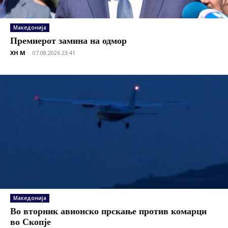
Македонија
Премиерот замина на одмор
XH M
-
07.08.2026 23:41
Македонија
Во вторник авионско прскање против комарци
во Скопје