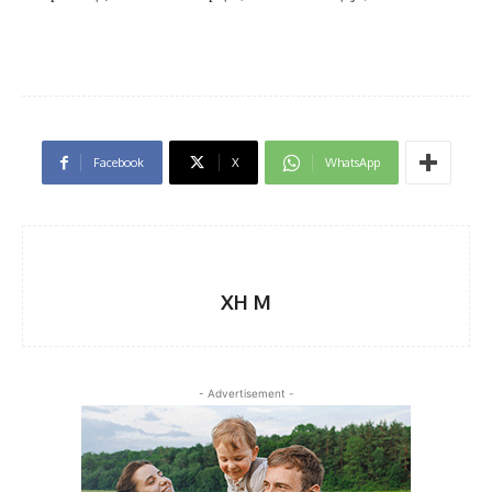
Facebook
X
WhatsApp
XH M
- Advertisement -