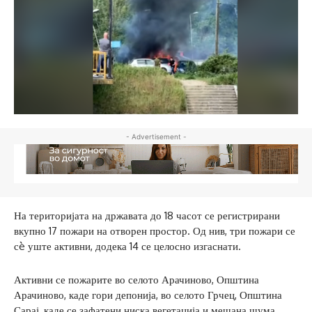
- Advertisement -
На територијата на државата до 18 часот се регистрирани
вкупно 17 пожари на отворен простор. Од нив, три пожари се
сè уште активни, додека 14 се целосно изгаснати.
Активни се пожарите во селото Арачиново, Општина
Арачиново, каде гори депонија, во селото Грчец, Општина
Сарај, каде се зафатени ниска вегетација и мешана шума,