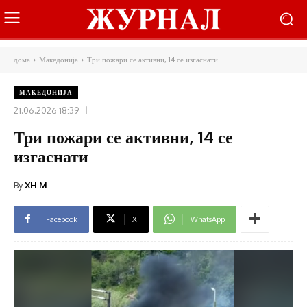
дома
Македонија
Три пожари се активни, 14 се изгаснати
МАКЕДОНИЈА
21.06.2026 18:39
Три пожари се активни, 14 се
изгаснати
By
XH M
Facebook
X
WhatsApp