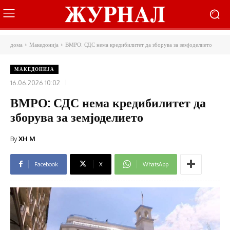
дома
Македонија
ВМРО: СДС нема кредибилитет да зборува за земјоделието
МАКЕДОНИЈА
16.06.2026 10:02
ВМРО: СДС нема кредибилитет да
зборува за земјоделието
By
XH M
Facebook
X
WhatsApp