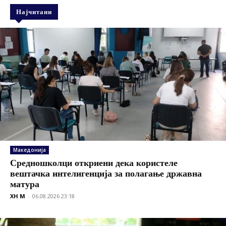
Најчитани
Македонија
Средношколци откриени дека користеле
вештачка интелигенција за полагање државна
матура
XH M
-
06.08.2026 23:18