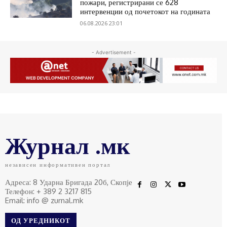
пожари, регистрирани се 628
интервенции од почетокот на годината
06.08.2026 23:01
- Advertisement -
Журнал .мк
независен информативен портал
Адреса: 8 Ударна Бригада 20б, Скопје
Телефон: + 389 2 3217 815
Email: info @ zurnal.mk
ОД УРЕДНИКОТ