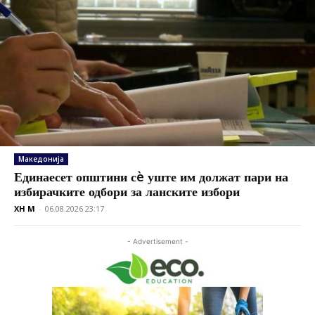
Македонија
Единаесет општини сè уште им должат пари на
избирачките одбори за ланските избори
XH M
-
06.08.2026 23:17
- Advertisement -