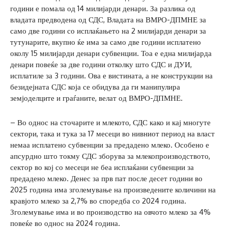
години е помала од 14 милијарди денари. За разлика од
владата предводена од СДС, Владата на ВМРО-ДПМНЕ за
само две години со исплаќањето на 2 милијарди денари за
тутунарите, вкупно ќе има за само две години исплатено
околу 15 милијарди денари субвенции. Тоа е една милијарда
денари повеќе за две години отколку што СДС и ДУИ,
исплатиле за 3 години. Ова е вистината, а не конструкции на
безидејната СДС која се обидува да ги манипулира
земјоделците и граѓаните, велат од ВМРО-ДПМНЕ.
– Во однос на сточарите и млекото, СДС како и кај многуте
сектори, така и тука за 17 месеци во нивниот период на власт
немаа исплатено субвенции за предадено млеко. Особено е
апсурдно што токму СДС зборува за млекопроизводството,
сектор во кој со месеци не беа исплаќани субвенции за
предадено млеко. Денес за прв пат после десет години во
2025 година има зголемување на произведените количини на
кравјото млеко за 2,7% во споредба со 2024 година.
Зголемување има и во производство на овчото млеко за 4%
повеќе во однос на 2024 година.