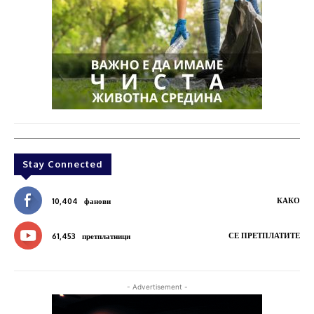
Stay Connected
КАКО
10,404
фанови
СЕ ПРЕТПЛАТИТЕ
61,453
претплатници
- Advertisement -