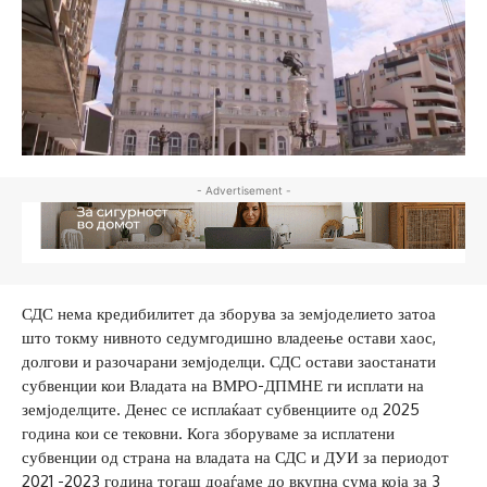
- Advertisement -
СДС нема кредибилитет да зборува за земјоделието затоа
што токму нивното седумгодишно владеење остави хаос,
долгови и разочарани земјоделци. СДС остави заостанати
субвенции кои Владата на ВМРО-ДПМНЕ ги исплати на
земјоделците. Денес се исплаќаат субвенциите од 2025
година кои се тековни. Кога зборуваме за исплатени
субвенции од страна на владата на СДС и ДУИ за периодот
2021 -2023 година тогаш доаѓаме до вкупна сума која за 3