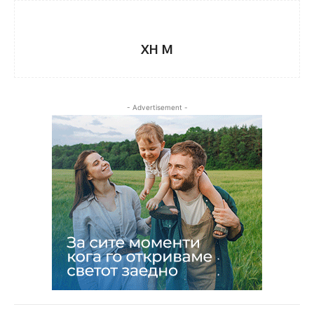
XH M
- Advertisement -