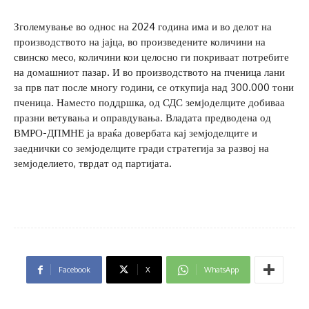
Зголемување во однос на 2024 година има и во делот на
производството на јајца, во произведените количини на
свинско месо, количини кои целосно ги покриваат потребите
на домашниот пазар. И во производството на пченица лани
за прв пат после многу години, се откупија над 300.000 тони
пченица. Наместо поддршка, од СДС земјоделците добиваа
празни ветувања и оправдувања. Владата предводена од
ВМРО-ДПМНЕ ја враќа довербата кај земјоделците и
заеднички со земјоделците гради стратегија за развој на
земјоделието, тврдат од партијата.
Facebook
X
WhatsApp