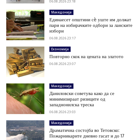
06.08.2026 23:18
Македонија
Единаесет општини сè уште им должат
пари на избирачките одбори за ланските
избори
06.08.2026 23:17
Економија
Повторно скок на цената на златото
06.08.2026 23:07
Македонија
Даниловски советува како да се
минимизираат ризиците од
западнонилска треска
06.08.2026 23:03
Македонија
Драматична состојба во Тетовско:
Пожарникарите дневно гасат и до 17