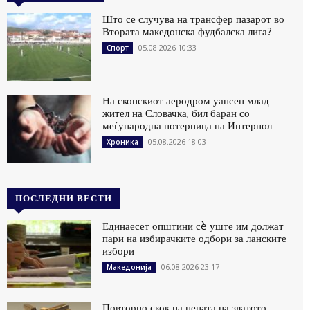
Што се случува на трансфер пазарот во
Втората македонска фудбалска лига?
05.08.2026 10:33
Спорт
На скопскиот аеродром уапсен млад
жител на Словачка, бил баран со
меѓународна потерница на Интерпол
05.08.2026 18:03
Хроника
ПОСЛЕДНИ ВЕСТИ
Единаесет општини сè уште им должат
пари на избирачките одбори за ланските
избори
06.08.2026 23:17
Македонија
Повторно скок на цената на златото