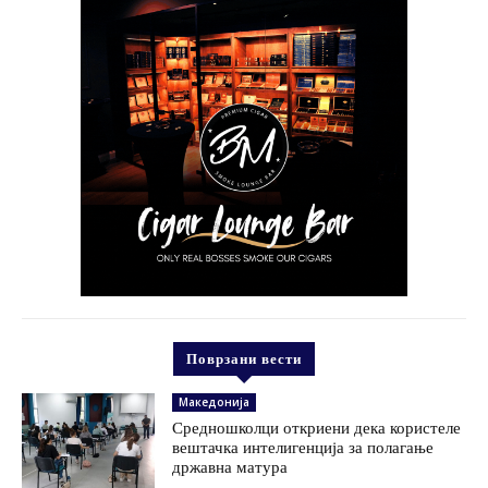
Поврзани вести
Македонија
Средношколци откриени дека користеле
вештачка интелигенција за полагање
државна матура