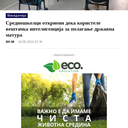
Македонија
Средношколци откриени дека користеле
вештачка интелигенција за полагање државна
матура
XH M
-
06.08.2026 23:18
- Advertisement -