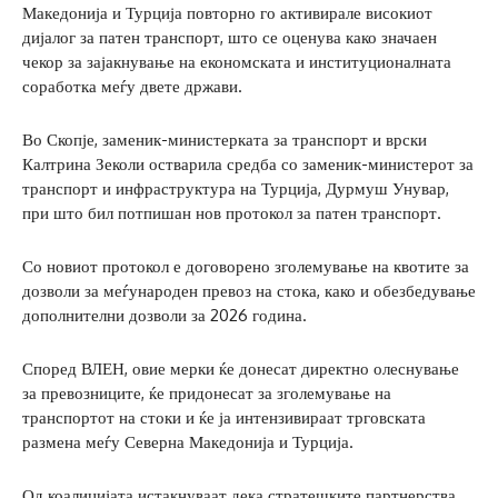
Македонија и Турција повторно го активирале високиот
дијалог за патен транспорт, што се оценува како значаен
чекор за зајакнување на економската и институционалната
соработка меѓу двете држави.
Во Скопје, заменик-министерката за транспорт и врски
Калтрина Зеколи остварила средба со заменик-министерот за
транспорт и инфраструктура на Турција, Дурмуш Унувар,
при што бил потпишан нов протокол за патен транспорт.
Со новиот протокол е договорено зголемување на квотите за
дозволи за меѓународен превоз на стока, како и обезбедување
дополнителни дозволи за 2026 година.
Според ВЛЕН, овие мерки ќе донесат директно олеснување
за превозниците, ќе придонесат за зголемување на
транспортот на стоки и ќе ја интензивираат трговската
размена меѓу Северна Македонија и Турција.
Од коалицијата истакнуваат дека стратешките партнерства