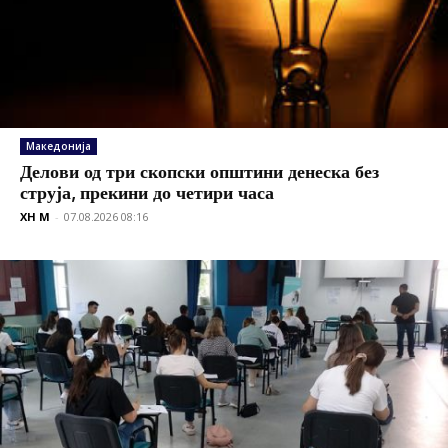
Македонија
Делови од три скопски општини денеска без
струја, прекини до четири часа
XH M
-
07.08.2026 08:16