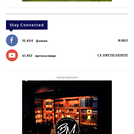
Stay Connected
КАКО
10,404
фанови
СЕ ПРЕТПЛАТИТЕ
61,453
претплатници
- Advertisement -