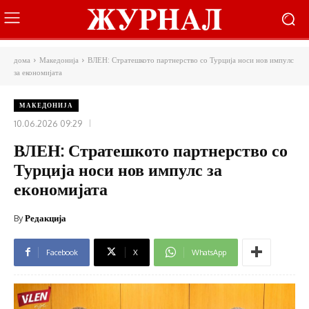
дома
Македонија
ВЛЕН: Стратешкото партнерство со Турција носи нов импулс
за економијата
МАКЕДОНИЈА
10.06.2026 09:29
ВЛЕН: Стратешкото партнерство со
Турција носи нов импулс за
економијата
By
Редакција
Facebook
X
WhatsApp