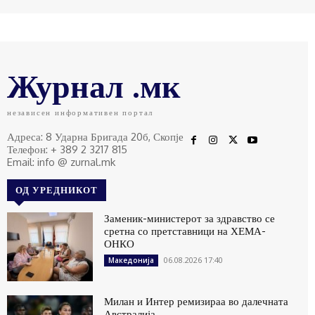
Журнал .мк
независен информативен портал
Адреса: 8 Ударна Бригада 20б, Скопје
Телефон: + 389 2 3217 815
Email: info @ zurnal.mk
ОД УРЕДНИКОТ
Заменик-министерот за здравство се
сретна со претставници на ХЕМА-
ОНКО
06.08.2026 17:40
Македонија
Милан и Интер ремизираа во далечната
Австралија