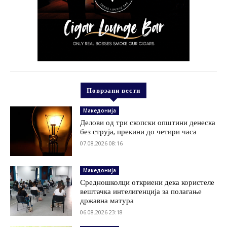
Поврзани вести
Македонија
Делови од три скопски општини денеска
без струја, прекини до четири часа
07.08.2026 08:16
Македонија
Средношколци откриени дека користеле
вештачка интелигенција за полагање
државна матура
06.08.2026 23:18