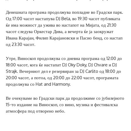
Денешната програма продолжува попладне во Градски парк.
Од 17:00 часот настапува DJ Bela, во 19:30 часот публиката
ќе има можност да ужива во настапот на Мијата, од 21:30
часот следува Оркестар Дива, а вечерта ќе ја заокружат
Ивана Карајан, Филип Карајановски и Пасио бенд, со настап
од 23:30 часот.
Утре, Виноскоп продолжува со дневна програма од 12:00 до
18:00 часот, кога ќе настапат DJ Oky Doky, DJ Chvare и DJ
Strajk. Вечерниот дел е резервиран за DJ Carlito од 18:00 до
20:00 часот, а потоа, од 20:00 до 22:00 часот, програмата
продолжува со Hat and Harmony.
Ве очекуваме во Градски парк да продолжиме со јубилејното
15-то издание на Виноскоп, со вино, музика и фестивалска
атмосфера под отворено небо.