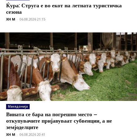
Ќура: Струга е во екот на летната туристичка
сезона
XH M
-
06.08.2026 21:15
Македонија
Вината се бара на погрешно место –
откупувачите пријавуваат субвенции, а не
земјоделците
XH M
-
06.08.2026 20:41