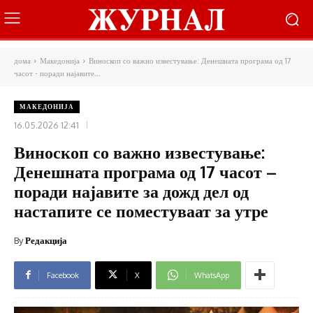
дома
Македонија
Виноскоп со важно известување: Денешната програма од 17
часот - поради најавите...
МАКЕДОНИЈА
16.05.2026 12:41
Виноскоп со важно известување:
Денешната програма од 17 часот –
поради најавите за дожд дел од
настапите се поместуваат за утре
By
Редакција
Facebook
X
WhatsApp