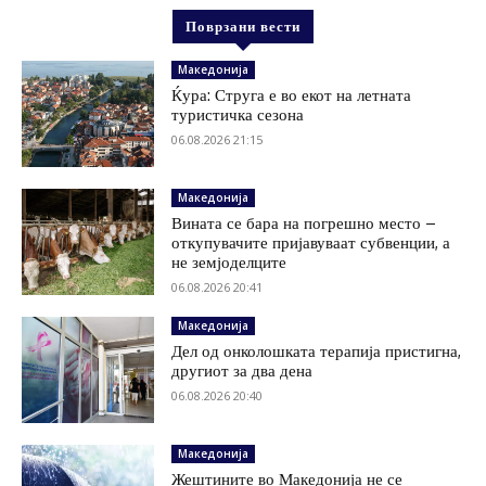
Поврзани вести
Македонија
Ќура: Струга е во екот на летната
туристичка сезона
06.08.2026 21:15
Македонија
Вината се бара на погрешно место –
откупувачите пријавуваат субвенции, а
не земјоделците
06.08.2026 20:41
Македонија
Дел од онколошката терапија пристигна,
другиот за два дена
06.08.2026 20:40
Македонија
Жештините во Македонија не се