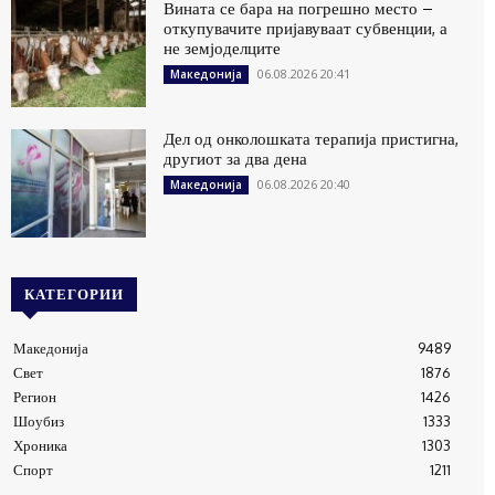
Вината се бара на погрешно место –
откупувачите пријавуваат субвенции, а
не земјоделците
06.08.2026 20:41
Македонија
Дел од онколошката терапија пристигна,
другиот за два дена
06.08.2026 20:40
Македонија
КАТЕГОРИИ
Македонија
9489
Свет
1876
Регион
1426
Шоубиз
1333
Хроника
1303
Спорт
1211