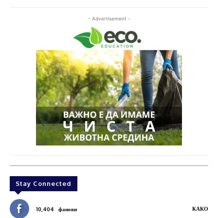
- Advertisement -
Stay Connected
КАКО
10,404
фанови