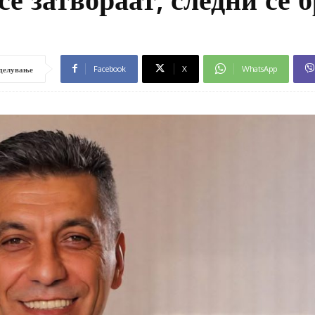
Facebook
X
WhatsApp
делување