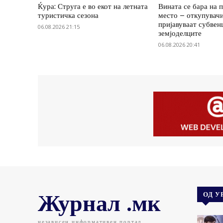
Ќура: Струга е во екот на летната
Вината се бара на 
туристичка сезона
место – откупувач
пријавуваат субвенц
06.08.2026 21:15
земјоделците
06.08.2026 20:41
Журнал .мк
ОД У
независен информативен портал