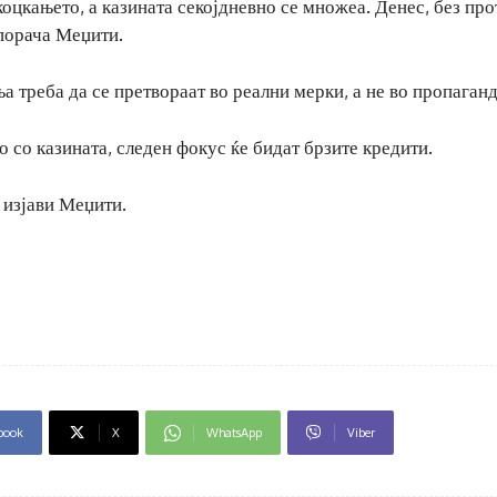
оцкањето, а казината секојдневно се множеа. Денес, без про
 порача Меџити.
а треба да се претвораат во реални мерки, а не во пропаганд
 со казината, следен фокус ќе бидат брзите кредити.
, изјави Меџити.
book
X
WhatsApp
Viber