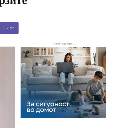
Viber
- Advertisement -