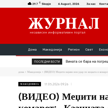
C
29.7
Skopje
6 August, 2026
За нас
Конта
независен информативен портал
Дома
Македонија
Регион
Свет
Екон
Вината се бара на погрешно
Дел од онколошката тера
ПОСЛЕДНИ ВЕСТИ
дома
Македонија
(ВИДЕО) Меџити најави нов удар по коцката и комарот:
17.05.2026 09:26
МАКЕДОНИЈА
(ВИДЕО) Меџити нај
комарот: „Казината 