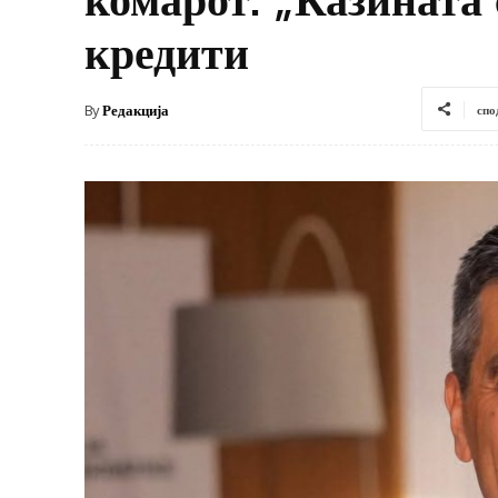
кредити
By
Редакција
спо