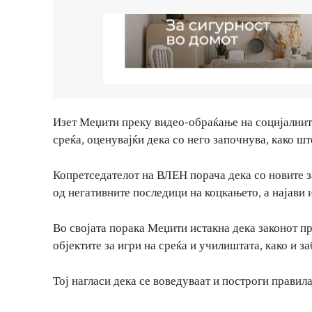
Изет Меџити преку видео-обраќање на социјалнит
среќа, оценувајќи дека со него започнува, како шт
Копретседателот на ВЛЕН порача дека со новите з
од негативните последици на коцкањето, а најави 
Во својата порака Меџити истакна дека законот 
објектите за игри на среќа и училиштата, како и 
Тој нагласи дека се воведуваат и построги правила