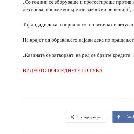
„Со години се зборуваше и протестираше против к
без врева, носиме конкретни законски решенија“,
Тој додаде дека, според него, политичките ветувањ
На крајот од обраќањето најави дека по прашањето
„Казината се затвораат, на ред се брзите кредити“
ВИДЕОТО ПОГЛЕДНЕТЕ ГО ТУКА
Face
споделување