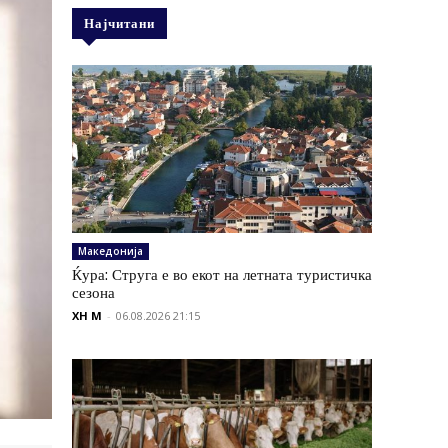
Најчитани
Македонија
Ќура: Струга е во екот на летната туристичка
сезона
XH M
-
06.08.2026 21:15