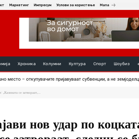
кт
Маркетинг
Импресум
Услови за користење
Мапа
омија
Хроника
Колумни
Култура
Спорт
Шоубиз
 место – откупувачите пријавуваат субвенции, а не земјоделцит
пија пристигна, другиот за два дена
 „Казината се затвораат,...
ави нов удар по коцкат
се затвораат, следни се 