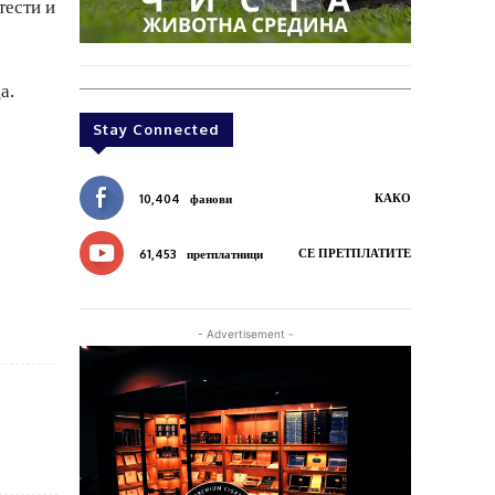
тести и
а.
Stay Connected
КАКО
10,404
фанови
СЕ ПРЕТПЛАТИТЕ
61,453
претплатници
- Advertisement -