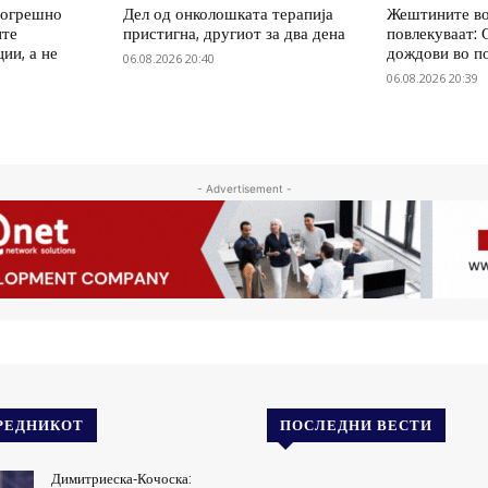
погрешно
Дел од онколошката терапија
Жештините во
ите
пристигна, другиот за два дена
повлекуваат:
ии, а не
дождови во п
06.08.2026 20:40
06.08.2026 20:39
- Advertisement -
РЕДНИКОТ
ПОСЛЕДНИ ВЕСТИ
Димитриеска-Кочоска: