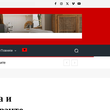
+Повеќе
е
а и
брзите