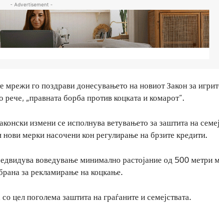
- Advertisement -
е мрежи го поздрави донесувањето на новиот Закон за игрит
о рече, „правната борба против коцката и комарот“.
аконски измени се исполнува ветувањето за заштита на семе
и нови мерки насочени кон регулирање на брзите кредити.
предвидува воведување минимално растојание од 500 метри 
забрана за рекламирање на коцкање.
 со цел поголема заштита на граѓаните и семејствата.