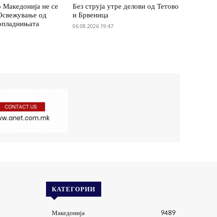
 Македонија не се
Без струја утре делови од Тетово
 Освежување од
и Брвеница
опладнињата
06.08.2026 19:47
КАТЕГОРИИ
Македонија
9489