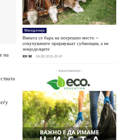
Македонија
Вината се бара на погрешно место –
откупувачите пријавуваат субвенции, а не
земјоделците
е на
XH M
-
06.08.2026 20:41
- Advertisement -
јствата
меѓу