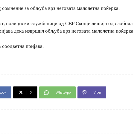
 сомнение за обљуба врз неговата малолетна поќерка.
от, полициски службеници од СВР Скопје лишија од слобода
ријава дека извршил обљуба врз неговата малолетна поќерка
 соодветна пријава.
book
X
WhatsApp
Viber