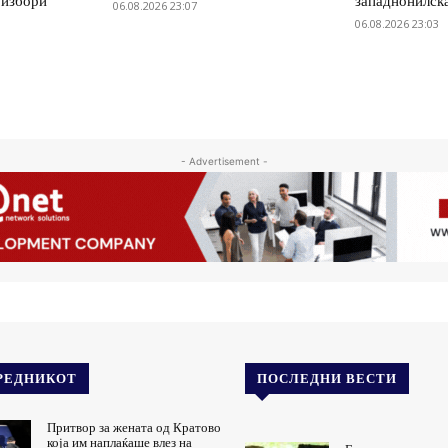
 избори
западнонилск
06.08.2026 23:07
06.08.2026 23:03
- Advertisement -
РЕДНИКОТ
ПОСЛЕДНИ ВЕСТИ
Притвор за жената од Кратово
која им наплаќаше влез на