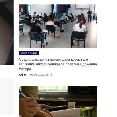
Македонија
Средношколци откриени дека користеле
вештачка интелигенција за полагање државна
матура
XH M
-
06.08.2026 23:18