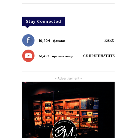
Stay Connected
КАКО
10,404
фанови
СЕ ПРЕТПЛАТИТЕ
61,453
претплатници
- Advertisement -