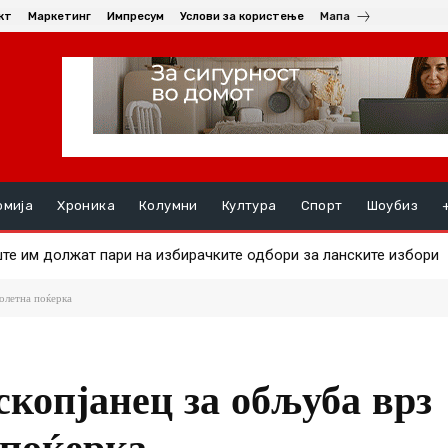
кт
Маркетинг
Импресум
Услови за користење
Мапа
омија
Хроника
Колумни
Култура
Спорт
Шоубиз
 им должат пари на избирачките одбори за ланските избори
а на златото
олетна поќерка
скопјанец за обљуба врз
 поќерка