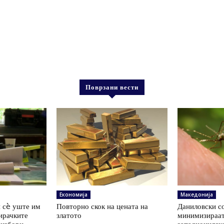
Поврзани вести
Економија
Македонија
 сè уште им
Повторно скок на цената на
Даниловски со
ирачките
златото
минимизираат