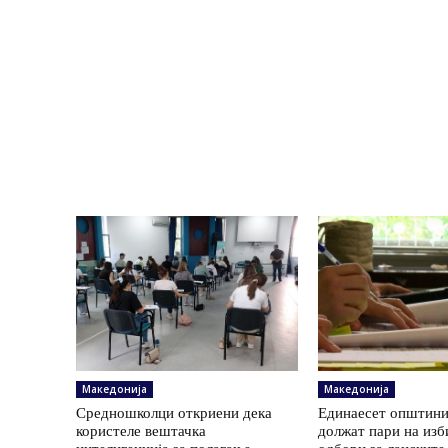
Македонија
Македонија
Средношколци откриени дека
Единаесет општини
користеле вештачка
должат пари на изб