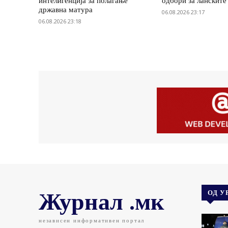
интелигенција за полагање
одбори за ланските
државна матура
06.08.2026 23:17
06.08.2026 23:18
Журнал .мк
ОД У
независен информативен портал