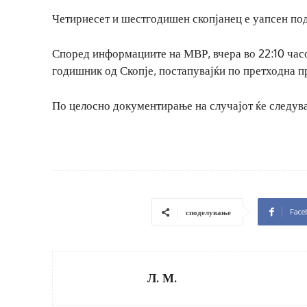
Четириесет и шестгодишен скопјанец е уапсен под
Според информациите на МВР, вчера во 22:10 час
годишник од Скопје, постапувајќи по претходна п
По целосно документирање на случајот ќе следува
Face
споделување
Л. М.