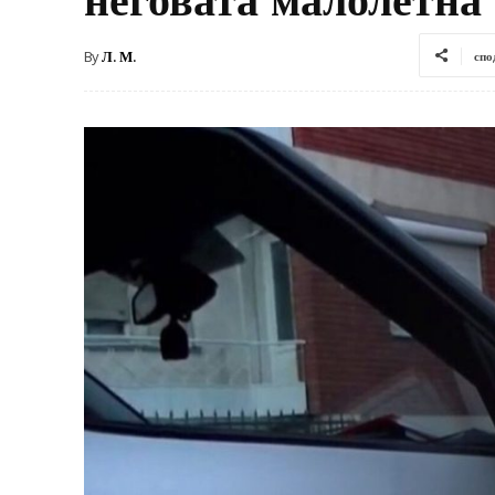
By
Л. М.
спо