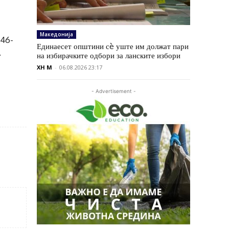
Македонија
 46-
Единаесет општини сè уште им должат пари
.
на избирачките одбори за ланските избори
XH M
-
06.08.2026 23:17
- Advertisement -