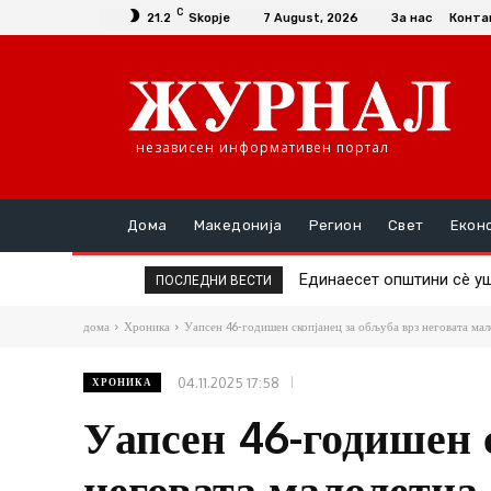
C
21.2
Skopje
7 August, 2026
За нас
Конта
независен информативен портал
Дома
Македонија
Регион
Свет
Екон
Единаесет општини сè уште
Повторно скок на ценат
ПОСЛЕДНИ ВЕСТИ
дома
Хроника
Уапсен 46-годишен скопјанец за обљуба врз неговата мал
04.11.2025 17:58
ХРОНИКА
Уапсен 46-годишен 
неговата малолетна