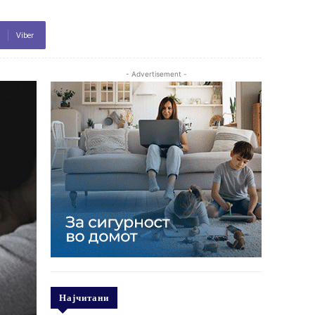
Viber
- Advertisement -
Најчитани