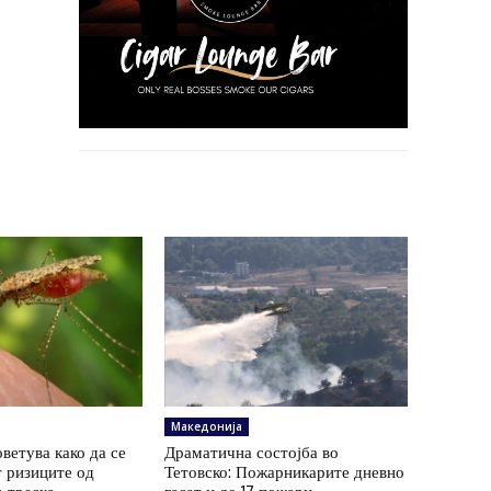
Македонија
ветува како да се
Драматична состојба во
 ризиците од
Тетовско: Пожарникарите дневно