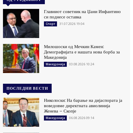
Главниот советник на Џани Инфантино
си поднесе оставка
31.07.2026 19:04
Спорт
Милошоски од Мечкин Камен:
Демографијата е нашата нова борба за
Македонија
03.08.2026 10:24
Македонија
ПОСЛЕДНИ ВЕСТИ
Николоски: На барање на дијаспората ја
воведовме директната авиолинија
Женева – Скопје
06.08.2026 09:14
Македонија