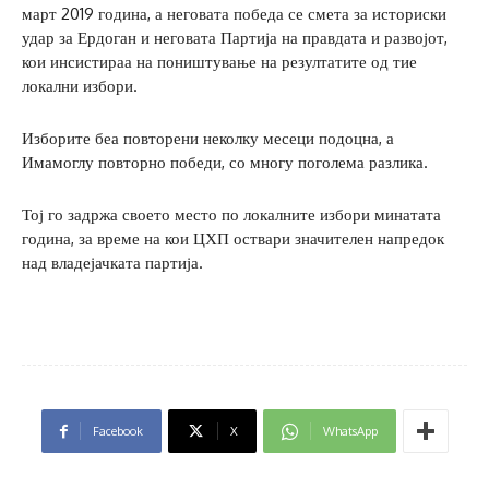
март 2019 година, а неговата победа се смета за историски
удар за Ердоган и неговата Партија на правдата и развојот,
кои инсистираа на поништување на резултатите од тие
локални избори.
Изборите беа повторени неколку месеци подоцна, а
Имамоглу повторно победи, со многу поголема разлика.
Тој го задржа своето место по локалните избори минатата
година, за време на кои ЦХП оствари значителен напредок
над владејачката партија.
Facebook
X
WhatsApp