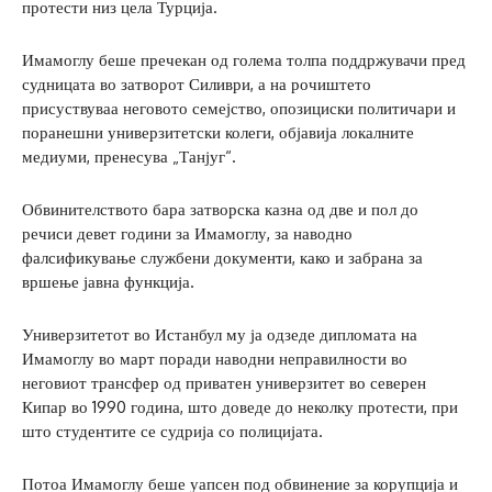
протести низ цела Турција.
Имамоглу беше пречекан од голема толпа поддржувачи пред
судницата во затворот Силиври, а на рочиштето
присуствуваа неговото семејство, опозициски политичари и
поранешни универзитетски колеги, објавија локалните
медиуми, пренесува „Танјуг“.
Обвинителството бара затворска казна од две и пол до
речиси девет години за Имамоглу, за наводно
фалсификување службени документи, како и забрана за
вршење јавна функција.
Универзитетот во Истанбул му ја одзеде дипломата на
Имамоглу во март поради наводни неправилности во
неговиот трансфер од приватен универзитет во северен
Кипар во 1990 година, што доведе до неколку протести, при
што студентите се судрија со полицијата.
Потоа Имамоглу беше уапсен под обвинение за корупција и