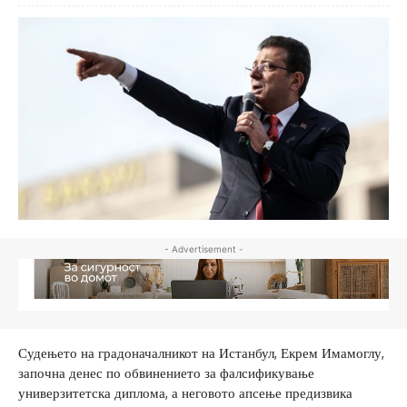
- Advertisement -
Судењето на градоначалникот на Истанбул, Екрем Имамоглу,
започна денес по обвинението за фалсификување
универзитетска диплома, а неговото апсење предизвика