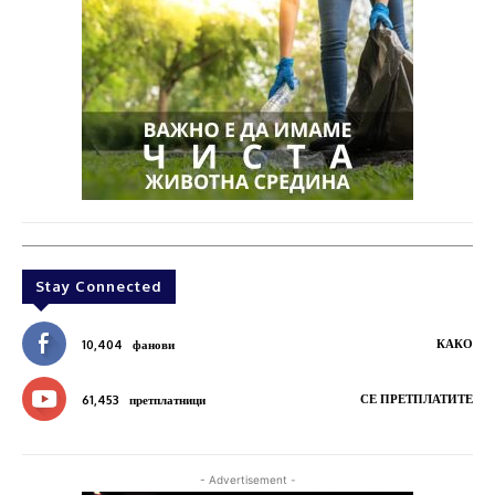
Stay Connected
КАКО
10,404
фанови
СЕ ПРЕТПЛАТИТЕ
61,453
претплатници
- Advertisement -