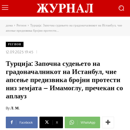
дома
Регион
Турција: Започна судењето на градоначалникот на Истанбул, чие
апсење предизвика бројни протести...
РЕГИОН
12.09.2025 19:45
Турција: Започна судењето на
градоначалникот на Истанбул, чие
апсење предизвика бројни протести
низ земјата – Имамоглу, пречекан со
аплауз
By
Л. М.
Facebook
X
WhatsApp