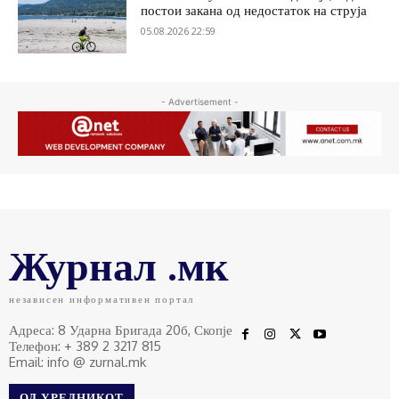
постои закана од недостаток на струја
05.08.2026 22:59
- Advertisement -
Журнал .мк
независен информативен портал
Адреса: 8 Ударна Бригада 20б, Скопје
Телефон: + 389 2 3217 815
Email: info @ zurnal.mk
ОД УРЕДНИКОТ