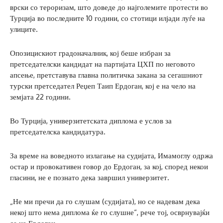
врски со тероризам, што доведе до најголемите протести во
Турција во последните 10 години, со стотици илјади луѓе на
улиците.
Опозицискиот градоначалник, кој беше избран за
претседателски кандидат на партијата ЦХП по неговото
апсење, претставува главна политичка закана за сегашниот
турски претседател Реџеп Таип Ердоган, кој е на чело на
земјата 22 години.
Во Турција, универзитетската диплома е услов за
претседателска кандидатура.
За време на воведното излагање на судијата, Имамоглу одржа
остар и провокативен говор до Ердоган, за кој, според некои
гласини, не е познато дека завршил универзитет.
„Не ми пречи да го слушам (судијата), но се надевам дека
некој што нема диплома ќе го слушне“, рече тој, осврнувајќи