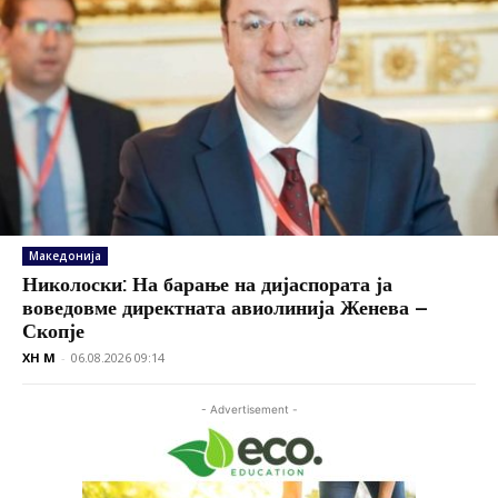
Македонија
Николоски: На барање на дијаспората ја
воведовме директната авиолинија Женева –
Скопје
XH M
-
06.08.2026 09:14
- Advertisement -