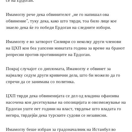
се на Ердоган.
Имамоглу рече дека обвинителот „не го напишал ова
обвинение“, туку дека, како што тврди, тоа било лице кое
знаело дека ќе го победи Ердоган на следните избори.
Имамоглу е во затворот Силиври со неколку други членови
на ЦХП кои беа уапсени минатата година за време на бранот
репресии против противниците на Ердоган.
Покрај случајот со дипломата, Имамоглу е обвинет за
најмалку седум други кривични дела, што би можело да го
спречи да се занимава со политика.
ЦХП тврди дека обвиненијата се дел од владина офанзива
насочена кон десеткување на опозицијата и овозможување на
Ердоган уште пет години на власт, тврдење што владата го
негира, тврдејќи дека турските судови се независни.
Имамоглу беше избран за градоначалник на Истанбул во