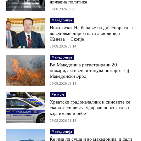
државна политика
06.08.2026 09:25
Македонија
Николоски: На барање на дијаспората ја
воведовме директната авиолинија
Женева – Скопје
06.08.2026 09:14
Македонија
Во Македонија регистрирани 20
пожари, активен останува пожарот кај
Македонски Брод
06.08.2026 09:11
Регион
Хрватски градоначалник и синовите се
скарале со возач, удирале по колата во
која имало и бебе
05.08.2026 23:15
Македонија
Ќе има ли суша и во македонија, и дали