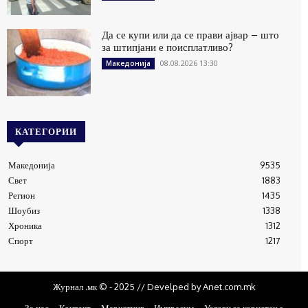
Да се купи или да се прави ајвар – што
за штипјани е поисплатливо?
08.08.2026 13:30
Македонија
КАТЕГОРИИ
Македонија
9535
Свет
1883
Регион
1435
Шоубиз
1338
Хроника
1312
Спорт
1217
Журнал .мк © - 2025 // Develped by Anet.com.mk
За нас
Контакт
Маркетинг
Импресум
Услови за користење