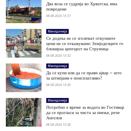
Два воза се судрија во Хрватска, има
повредени
08.08.2026 13:37
Македонија
Се додека не се зголемат откупните
цени не се откажуваме: Земјоделците го
блокираа центарот на Струмица
08.08.2026 13:32
Македонија
Да се купи или да се прави ајвар – што
за штипјани е поисплатливо?
08.08.2026 13:30
Македонија
Потребно е време за водата во Гостивар
да се прогласи за чиста за пиење, рече
Ангелов
08.08.2026 13:28