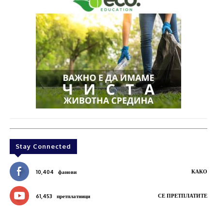
Stay Connected
КАКО
10,404
фанови
СЕ ПРЕТПЛАТИТЕ
61,453
претплатници