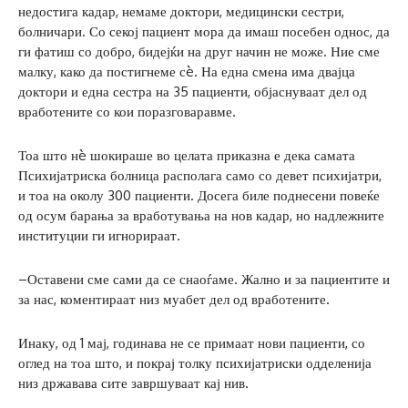
недостига кадар, немаме доктори, медицински сестри,
болничари. Со секој пациент мора да имаш посебен однос, да
ги фатиш со добро, бидејќи на друг начин не може. Ние сме
малку, како да постигнеме сè. На една смена има двајца
доктори и една сестра на 35 пациенти, објаснуваат дел од
вработените со кои поразговаравме.
Тоа што нè шокираше во целата приказна е дека самата
Психијатриска болница располага само со девет психијатри,
и тоа на околу 300 пациенти. Досега биле поднесени повеќе
од осум барања за вработувања на нов кадар, но надлежните
институции ги игнорираат.
–Оставени сме сами да се снаоѓаме. Жално и за пациентите и
за нас, коментираат низ муабет дел од вработените.
Инаку, од 1 мај, годинава не се примаат нови пациенти, со
оглед на тоа што, и покрај толку психијатриски одделенија
низ државава сите завршуваат кај нив.