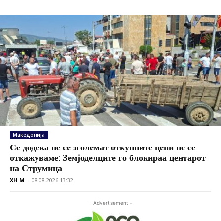
Македонија
Се додека не се зголемат откупните цени не се
откажуваме: Земјоделците го блокираа центарот
на Струмица
XH M
-
08.08.2026 13:32
- Advertisement -