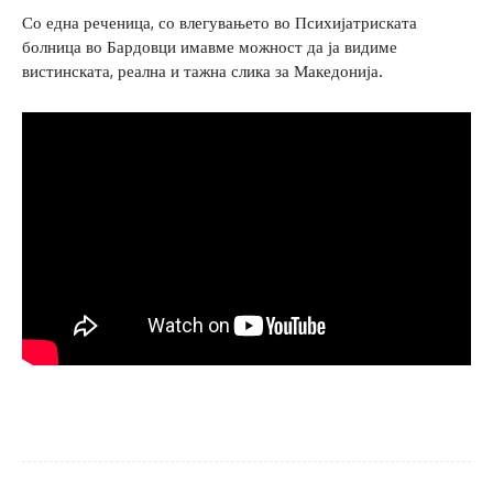
Со една реченица, со влегувањето во Психијатриската
болница во Бардовци имавме можност да ја видиме
вистинската, реална и тажна слика за Македонија.