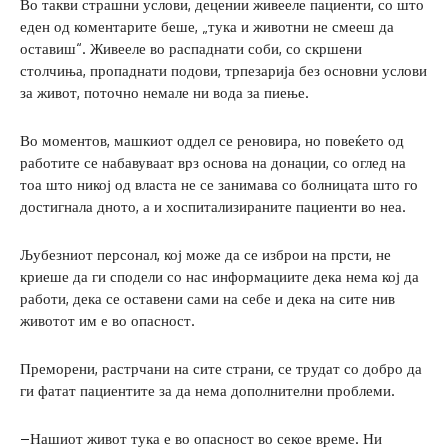
Во такви страшни услови, децении живееле пациенти, со што
еден од коментарите беше, „тука и животни не смееш да
оставиш“. Живееле во распаднати соби, со скршени
столчиња, пропаднати подови, трпезарија без основни услови
за живот, поточно немале ни вода за пиење.
Во моментов, машкиот оддел се реновира, но повеќето од
работите се набавуваат врз основа на донации, со оглед на
тоа што никој од власта не се занимава со болницата што го
достигнала дното, а и хоспитализираните пациенти во неа.
Љубезниот персонал, кој може да се изброи на прсти, не
криеше да ги сподели со нас информациите дека нема кој да
работи, дека се оставени сами на себе и дека на сите нив
животот им е во опасност.
Преморени, растрчани на сите страни, се трудат со добро да
ги фатат пациентите за да нема дополнителни проблеми.
–Нашиот живот тука е во опасност во секое време. Ни