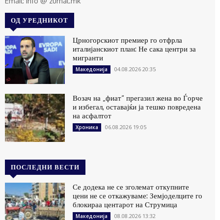
Email: info @ zurnal.mk
ОД УРЕДНИКОТ
Црногорскиот премиер го отфрла
италијанскиот план: Не сака центри за
мигранти
04.08.2026 20:35
Македонија
Возач на „фиат“ прегазил жена во Ѓорче
и избегал, оставајќи ја тешко повредена
на асфалтот
06.08.2026 19:05
Хроника
ПОСЛЕДНИ ВЕСТИ
Се додека не се зголемат откупните
цени не се откажуваме: Земјоделците го
блокираа центарот на Струмица
08.08.2026 13:32
Македонија