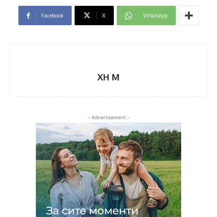
Facebook
X
WhatsApp
XH M
- Advertisement -