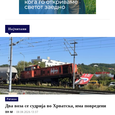
Најчитани
Регион
Два воза се судрија во Хрватска, има повредени
XH M
-
08.08.2026 13:37