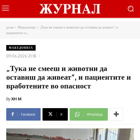
дома
Македонија
„Тука не смееш и животни да оставиш да живеат“, и
пациентите и...
МАКЕДОНИЈА
09.06.2026 21:18
„Тука не смееш и животни да
оставиш да живеат“, и пациентите и
вработените во опасност
By
XH M
Facebook
X
WhatsApp