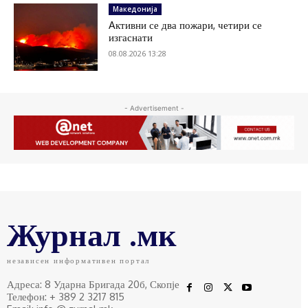
Македонија
Aктивни се два пожари, четири се
изгаснати
08.08.2026 13:28
- Advertisement -
Журнал .мк
независен информативен портал
Адреса: 8 Ударна Бригада 20б, Скопје
Телефон: + 389 2 3217 815