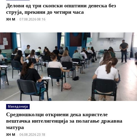
Делови од три скопски општини денеска без
струја, прекини до четири часа
XH M
-
07.08.2026 08:16
Македонија
Средношколци откриени дека користеле
вештачка интелигенција за полагање државна
матура
XH M
-
06.08.2026 23:18