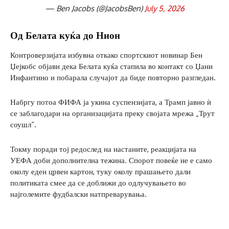
— Ben Jacobs (@JacobsBen)
July 5, 2026
Од Белата куќа до Нион
Контроверзијата избувна откако спортскиот новинар Бен
Џејкобс објави дека Белата куќа стапила во контакт со Џани
Инфантино и побарала случајот да биде повторно разгледан.
Набргу потоа ФИФА ја укина суспензијата, а Трамп јавно ѝ
се заблагодари на организацијата преку својата мрежа „Трут
соушл“.
Токму поради тој редослед на настаните, реакцијата на
УЕФА доби дополнителна тежина. Спорот повеќе не е само
околу еден црвен картон, туку околу прашањето дали
политиката смее да се доближи до одлучувањето во
најголемите фудбалски натпреварувања.