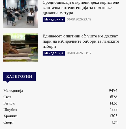
Средношколци откриени дека користеле
вештачка интелигенција за полагање
државна матура
06.08.2026 23:18
Македонија
Единаесет општини сè уште им должат
пари на избирачките одбори за ланските
избори
06.08.2026 23:17
Македонија
КАТЕГОРИИ
Македонија
9494
Свет
1876
Регион
1426
Шоубиз
1333
Хроника
1303
Спорт
1211