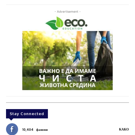
- Advertisement -
Stay Connected
КАКО
10,404
фанови