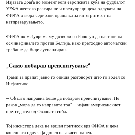
Изјавата доаѓа во момент кога европската куќа на фудбалот
УЕФА жестоко реагираше и предупреди дека одлуката на
ФИФА отвора сериозни прашања за интегритетот на
натпреварувањето.
ФИФА во меѓувреме му дозволи на Балогун да настапи на
осминафиналето против Белгија, иако претходно автоматски
требаше да биде суспендиран.
„Само побарав преиспитување“
Трамп за првпат јавно го опиша разговорот што го водел со
Инфантино.
– Сè што направив беше да побарам преиспитување. Не
реков „мора да го направите тоа“ – изјави американскиот
претседател од Овалната соба.
Тој инсистира дека не вршел притисок врз ФИФА и дека
конечната одлука ја донел независен панел.