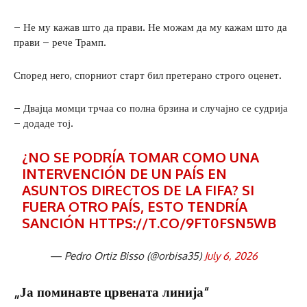
– Не му кажав што да прави. Не можам да му кажам што да
прави – рече Трамп.
Според него, спорниот старт бил претерано строго оценет.
– Двајца момци трчаа со полна брзина и случајно се судрија
– додаде тој.
¿NO SE PODRÍA TOMAR COMO UNA
INTERVENCIÓN DE UN PAÍS EN
ASUNTOS DIRECTOS DE LA FIFA? SI
FUERA OTRO PAÍS, ESTO TENDRÍA
SANCIÓN
HTTPS://T.CO/9FT0FSN5WB
— Pedro Ortiz Bisso (@orbisa35)
July 6, 2026
„Ја поминавте црвената линија“