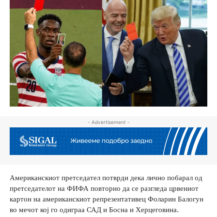
- Advertisement -
Американскиот претседател потврди дека лично побарал од
претседателот на ФИФА повторно да се разгледа црвениот
картон на американскиот репрезентативец Фоларин Балогун
во мечот кој го одиграа САД и Босна и Херцеговина.