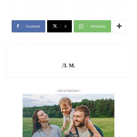
Facebook
X
WhatsApp
Л. М.
- Advertisement -