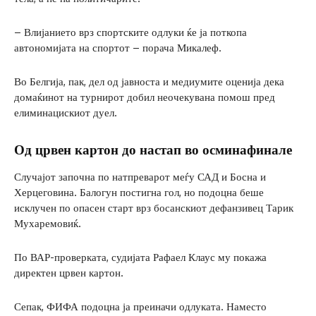
– Влијанието врз спортските одлуки ќе ја поткопа
автономијата на спортот – порача Микалеф.
Во Белгија, пак, дел од јавноста и медиумите оценија дека
домаќинот на турнирот добил неочекувана помош пред
елиминацискиот дуел.
Од црвен картон до настап во осминафинале
Случајот започна по натпреварот меѓу САД и Босна и
Херцеговина. Балогун постигна гол, но подоцна беше
исклучен по опасен старт врз босанскиот дефанзивец Тарик
Мухаремовиќ.
По ВАР-проверката, судијата Рафаел Клаус му покажа
директен црвен картон.
Сепак, ФИФА подоцна ја преиначи одлуката. Наместо