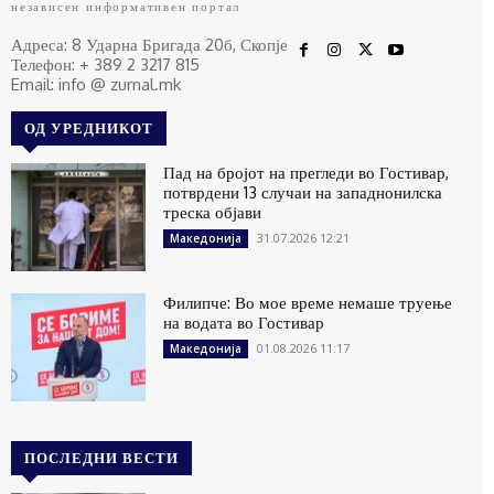
независен информативен портал
Адреса: 8 Ударна Бригада 20б, Скопје
Телефон: + 389 2 3217 815
Email: info @ zurnal.mk
ОД УРЕДНИКОТ
Пад на бројот на прегледи во Гостивар,
потврдени 13 случаи на западнонилска
треска објави
31.07.2026 12:21
Македонија
Филипче: Во мое време немаше труење
на водата во Гостивар
01.08.2026 11:17
Македонија
ПОСЛЕДНИ ВЕСТИ