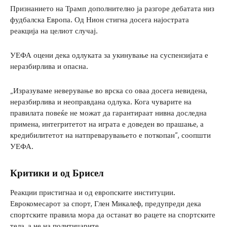
Признанието на Трамп дополнително ја разгоре дебатата низ
фудбалска Европа. Од Нион стигна досега најострата
реакција на целиот случај.
УЕФА оцени дека одлуката за укинување на суспензијата е
неразбирлива и опасна.
„Изразуваме неверување во врска со оваа досега невидена,
неразбирлива и неоправдана одлука. Кога чуварите на
правилата повеќе не можат да гарантираат нивна доследна
примена, интегритетот на играта е доведен во прашање, а
кредибилитетот на натпреварувањето е поткопан“, соопшти
УЕФА.
Критики и од Брисел
Реакции пристигнаа и од европските институции.
Еврокомесарот за спорт, Глен Микалеф, предупреди дека
спортските правила мора да останат во рацете на спортските
тела, а не на политичарите.