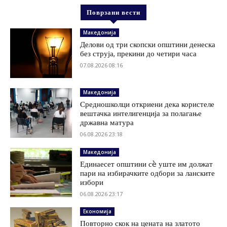
Поврзани вести
Македонија
Делови од три скопски општини денеска
без струја, прекини до четири часа
07.08.2026 08:16
Македонија
Средношколци откриени дека користеле
вештачка интелигенција за полагање
државна матура
06.08.2026 23:18
Македонија
Единаесет општини сè уште им должат
пари на избирачките одбори за ланските
избори
06.08.2026 23:17
Економија
Повторно скок на цената на златото