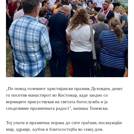
„По повод големиот христијански празник Духовден, денес
го посетив манастирот во Костомар, каде заедно со
верниците присуствував на светата богослужба и ја
споделивме празничната радост“, напиша Тоневски.
Тој упати и празнична порака до сите граѓани, посакувајќи
мир, здравје, љубов и благосостојба во секој дом.