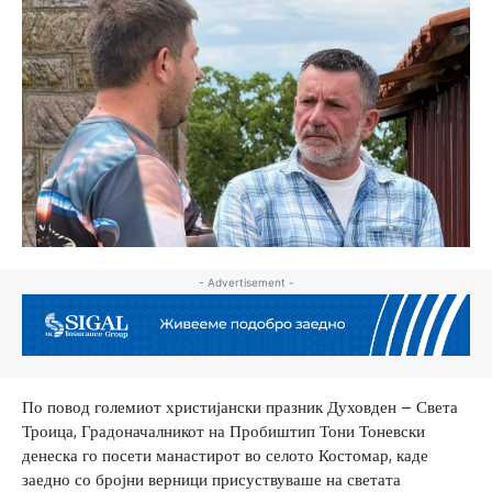
- Advertisement -
По повод големиот христијански празник Духовден – Света
Троица, Градоначалникот на Пробиштип Тони Тоневски
денеска го посети манастирот во селото Костомар, каде
заедно со бројни верници присуствуваше на светата