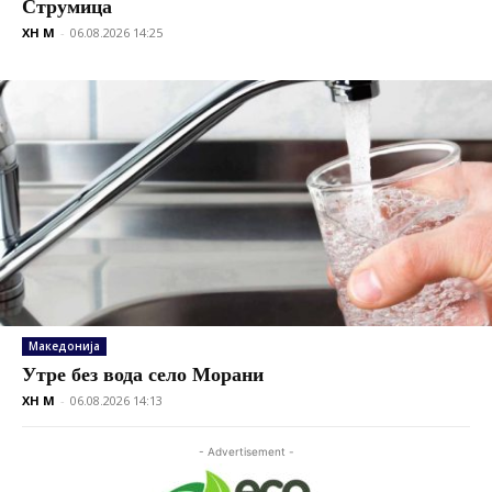
Струмица
XH M
-
06.08.2026 14:25
Македонија
Утре без вода село Морани
XH M
-
06.08.2026 14:13
- Advertisement -