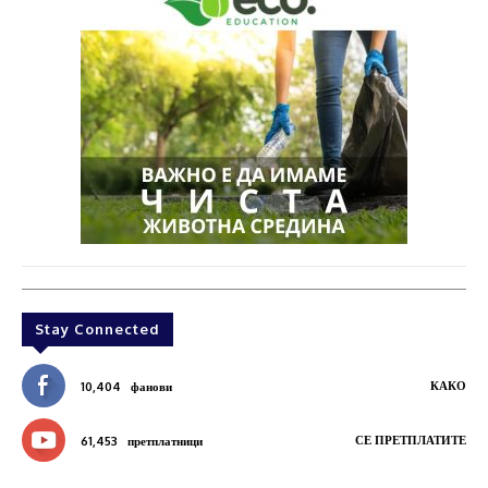
Stay Connected
КАКО
10,404
фанови
СЕ ПРЕТПЛАТИТЕ
61,453
претплатници