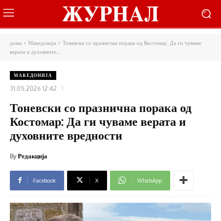
дома
Македонија
Тоневски со празнична порака од Костомар: Да ги чуваме
верата и духовните...
МАКЕДОНИЈА
31.05.2026 12:42
Тоневски со празнична порака од
Костомар: Да ги чуваме верата и
духовните вредности
By
Редакција
Facebook
X
WhatsApp