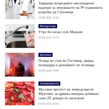
Завршија вонредните инспекциски
надзори за лекувањето на 19-годишната
родилка од Струмица
06.08.2026 14:25
Македонија
Утре без вода село Морани
06.08.2026 14:13
Хроника
Пожар во стан во Гостивар, двајца
полицајци и домаќинот во болница
06.08.2026 14:09
Занимливости
Масовен протест на земјоделци во
Муртино, за црвена пиперка добиваат
само 25 денари по килограм
06.08.2026 14:03