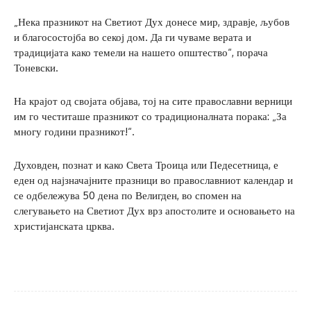
„Нека празникот на Светиот Дух донесе мир, здравје, љубов
и благосостојба во секој дом. Да ги чуваме верата и
традицијата како темели на нашето општество“, порача
Тоневски.
На крајот од својата објава, тој на сите православни верници
им го честиташе празникот со традиционалната порака: „За
многу години празникот!“.
Духовден, познат и како Света Троица или Педесетница, е
еден од најзначајните празници во православниот календар и
се одбележува 50 дена по Велигден, во спомен на
слегувањето на Светиот Дух врз апостолите и основањето на
христијанската црква.