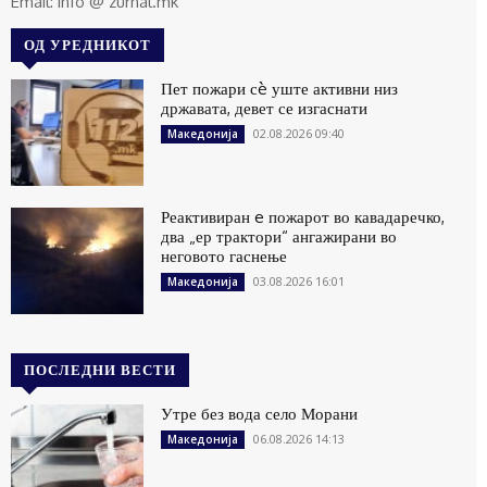
Email: info @ zurnal.mk
ОД УРЕДНИКОТ
Пет пожари сè уште активни низ
државата, девет се изгаснати
02.08.2026 09:40
Македонија
Реактивиран e пожарот во кавадаречко,
два „ер трактори“ ангажирани во
неговото гаснење
03.08.2026 16:01
Македонија
ПОСЛЕДНИ ВЕСТИ
Утре без вода село Морани
06.08.2026 14:13
Македонија