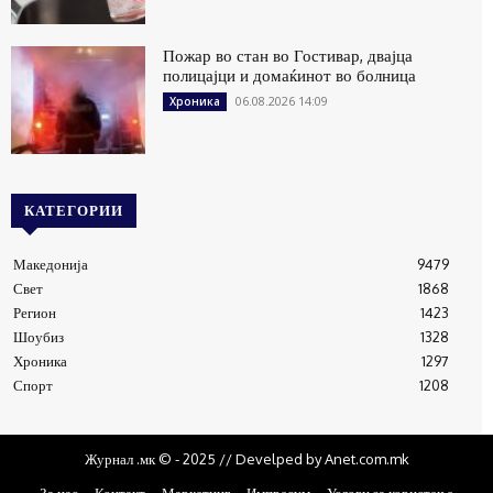
Пожар во стан во Гостивар, двајца
полицајци и домаќинот во болница
06.08.2026 14:09
Хроника
КАТЕГОРИИ
Македонија
9479
Свет
1868
Регион
1423
Шоубиз
1328
Хроника
1297
Спорт
1208
Журнал .мк © - 2025 // Develped by Anet.com.mk
За нас
Контакт
Маркетинг
Импресум
Услови за користење