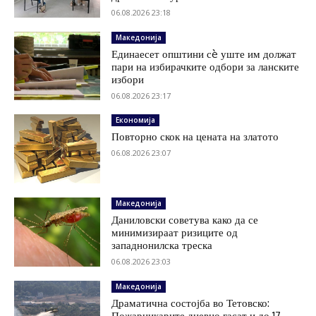
06.08.2026 23:18
Македонија
Единаесет општини сè уште им должат
пари на избирачките одбори за ланските
избори
06.08.2026 23:17
Економија
Повторно скок на цената на златото
06.08.2026 23:07
Македонија
Даниловски советува како да се
минимизираат ризиците од
западнонилска треска
06.08.2026 23:03
Македонија
Драматична состојба во Тетовско:
Пожарникарите дневно гасат и до 17