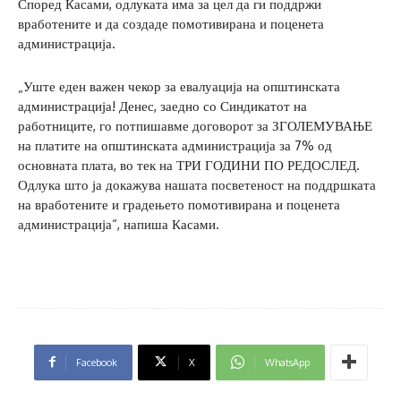
Според Касами, одлуката има за цел да ги поддржи
вработените и да создаде помотивирана и поценета
администрација.
„Уште еден важен чекор за евалуација на општинската
администрација! Денес, заедно со Синдикатот на
работниците, го потпишавме договорот за ЗГОЛЕМУВАЊЕ
на платите на општинската администрација за 7% од
основната плата, во тек на ТРИ ГОДИНИ ПО РЕДОСЛЕД.
Одлука што ја докажува нашата посветеност на поддршката
на вработените и градењето помотивирана и поценета
администрација“, напиша Касами.
Facebook
X
WhatsApp