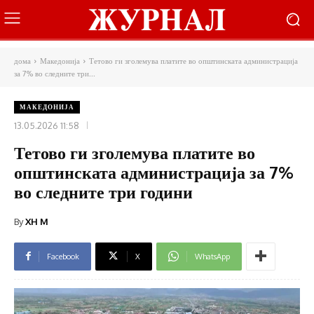
дома
Македонија
Тетово ги зголемува платите во општинската администрација
за 7% во следните три...
МАКЕДОНИЈА
13.05.2026 11:58
Тетово ги зголемува платите во
општинската администрација за 7%
во следните три години
By
XH M
Facebook
X
WhatsApp