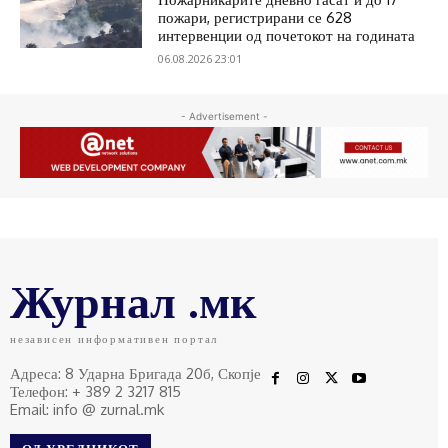
пожари, регистрирани се 628
интервенции од почетокот на годината
06.08.2026 23:01
- Advertisement -
Журнал .мк
независен информативен портал
Адреса: 8 Ударна Бригада 20б, Скопје
Телефон: + 389 2 3217 815
Email: info @ zurnal.mk