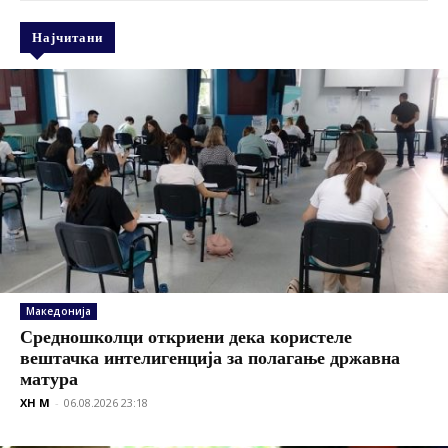
Најчитани
Македонија
Средношколци откриени дека користеле
вештачка интелигенција за полагање државна
матура
XH M
-
06.08.2026 23:18