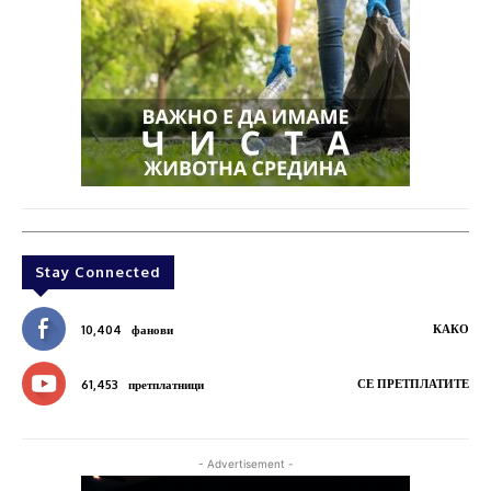
Stay Connected
КАКО
10,404
фанови
СЕ ПРЕТПЛАТИТЕ
61,453
претплатници
- Advertisement -