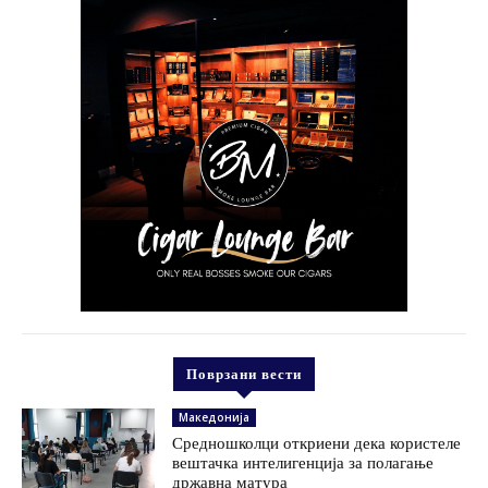
Поврзани вести
Македонија
Средношколци откриени дека користеле
вештачка интелигенција за полагање
државна матура