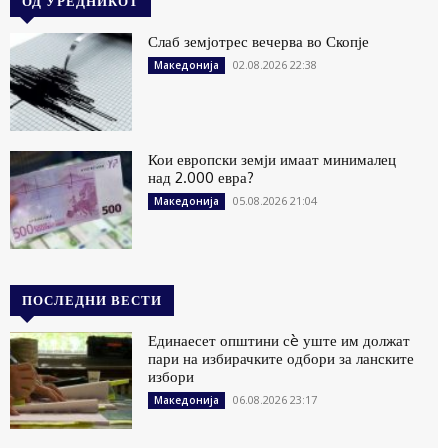
ОД УРЕДНИКОТ
Слаб земјотрес вечерва во Скопје
02.08.2026 22:38
Македонија
Кои европски земји имаат минималец
над 2.000 евра?
05.08.2026 21:04
Македонија
ПОСЛЕДНИ ВЕСТИ
Единаесет општини сè уште им должат
пари на избирачките одбори за ланските
избори
06.08.2026 23:17
Македонија