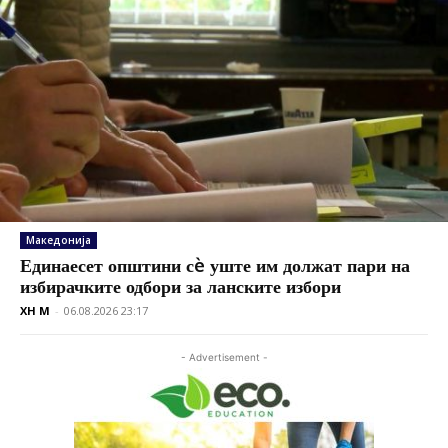
Македонија
Единаесет општини сè уште им должат пари на
избирачките одбори за ланските избори
XH M
-
06.08.2026 23:17
- Advertisement -