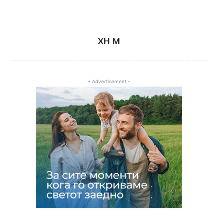
XH M
- Advertisement -