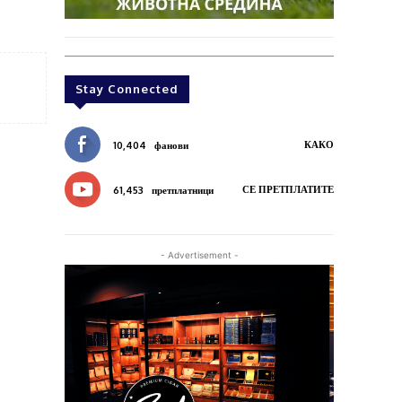
Stay Connected
КАКО
10,404
фанови
СЕ ПРЕТПЛАТИТЕ
61,453
претплатници
- Advertisement -