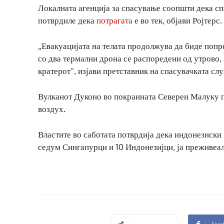
Локалната агенција за спасување соопшти дека сп
потврдиле дека
потрагата
е во тек, објави Ројтерс.
„Евакуацијата на телата продолжува да биде попр
со два термални дрона се распоредени од утрово, 
кратерот“, изјави претставник на спасувачката сл
Вулканот Дуконо во покраината Северен Малуку по
воздух.
Властите во саботата потврдија дека индонезиски 
седум Сингапурци и 10 Индонезијци, ја преживеал