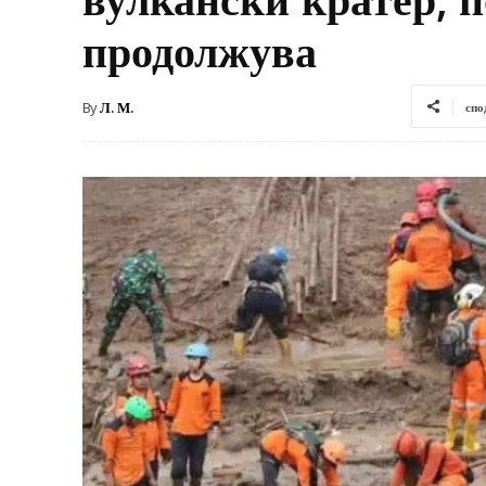
продолжува
By
Л. М.
спо