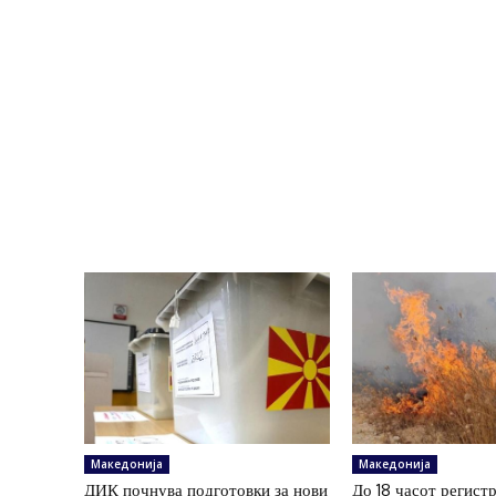
Македонија
Македонија
ДИК почнува подготовки за нови
До 18 часот регист