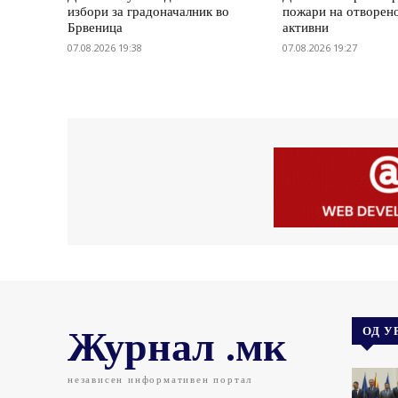
избори за градоначалник во
пожари на отворено
Брвеница
активни
07.08.2026 19:38
07.08.2026 19:27
Журнал .мк
ОД У
независен информативен портал