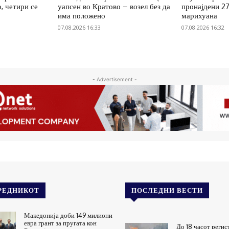
, четири се
уапсен во Кратово – возел без да
пронајдени 2
има положено
марихуана
07.08.2026 16:33
07.08.2026 16:32
- Advertisement -
РЕДНИКОТ
ПОСЛЕДНИ ВЕСТИ
Македонија доби 149 милиони
евра грант за пругата кон
До 18 часот регис