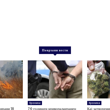
Поврзани вести
Хроника
Хроника
рирани 18
74-годишен кривопаланчанец
Кај затворени