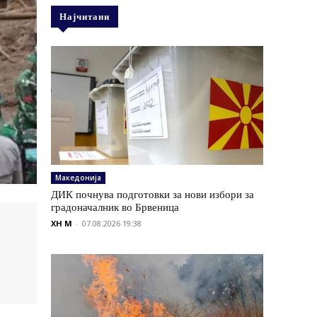
Најчитани
Македонија
ДИК почнува подготовки за нови избори за
градоначалник во Брвеница
XH M
-
07.08.2026 19:38