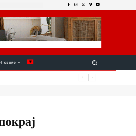
+Повеќе
покрај