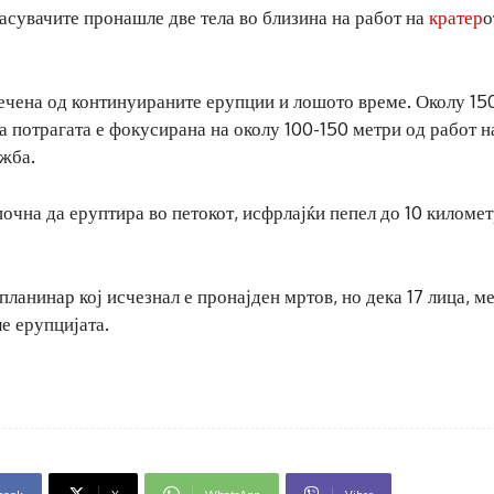
асувачите пронашле две тела во близина на работ на
кратер
о
ечена од континуираните ерупции и лошото време. Околу 15
а потрагата е фокусирана на околу 100-150 метри од работ н
ужба.
чна да еруптира во петокот, исфрлајќи пепел до 10 километ
планинар кој исчезнал е пронајден мртов, но дека 17 лица, м
е ерупцијата.