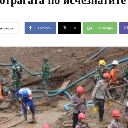
Facebook
X
WhatsApp
делување