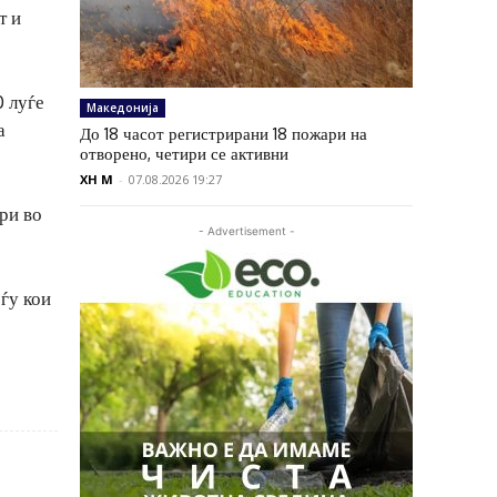
т и
0 луѓе
Македонија
а
До 18 часот регистрирани 18 пожари на
отворено, четири се активни
XH M
-
07.08.2026 19:27
ри во
- Advertisement -
еѓу кои