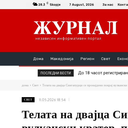
C
28.3
Skopje
7 August, 2026
За нас
Конта
независен информативен портал
Дома
Македонија
Регион
Свет
Екон
До 18 часот регистрирани 
74-годишен кривопаланч
ПОСЛЕДНИ ВЕСТИ
дома
Свет
Телата на двајца Сингапурци се пронајдени покрај вулкански 
11.05.2026 18:54
СВЕТ
Телата на двајца Си
вулкански кратер, п