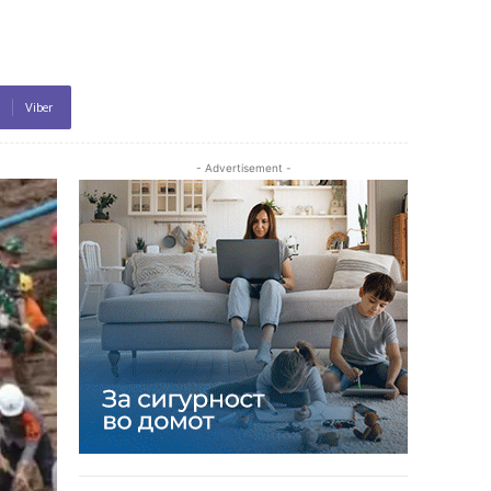
Viber
- Advertisement -