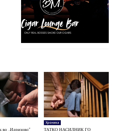
Хроника
к во „Идризово“
ТАТКО НАСИЛНИК ГО