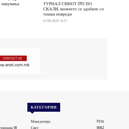
7 пакувања
ТУРНАЛ СИНОТ (19) ПО
СКАЛИ, момчето се здобило со
тешки повреди
07.08.2026 16:31
КАТЕГОРИИ
Македонија
9516
трирани 18
Свет
1882