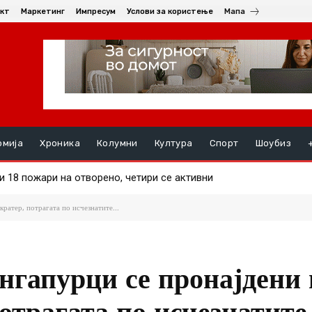
кт
Маркетинг
Импресум
Услови за користење
Мапа
омија
Хроника
Колумни
Култура
Спорт
Шоубиз
18 пожари на отворено, четири се активни
анец уапсен во Кратово – возел без да има положено
кратер, потрагата по исчезнатите...
нгапурци се пронајдени 
отрагата по исчезнатите