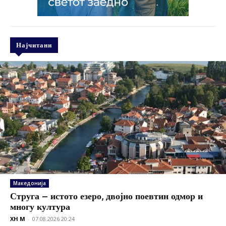
Најчитани
Македонија
Струга – истото езеро, двојно поевтин одмор и
многу култура
XH M
-
07.08.2026 20:24