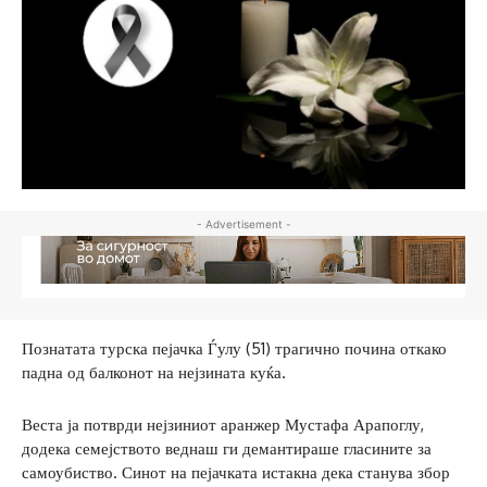
- Advertisement -
Познатата турска пејачка Ѓулу (51) трагично почина откако
падна од балконот на нејзината куќа.
Веста ја потврди нејзиниот аранжер Мустафа Арапоглу,
додека семејството веднаш ги демантираше гласините за
самоубиство. Синот на пејачката истакна дека станува збор