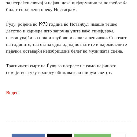
за несреќен случај и најави дека информации за погребот ќе
бидат споделени преку Инстаграм.
Ѓулу, родена во 1973 година во Истанбул, имаше тешко
детство и кариера што започна уште како тинејџерка,
настапувајќи во ноќни клубови и сали за венчавки. Со текот
на годините, таа стана една од најпознатите и најомилените
пејачки, оставајќи неизбришлив белег во музичката сцена.
Трагичната смрт на Ѓулу го потресе не само нејзиното
семејство, туку и многу обожаватели ширум светот.
Видео: