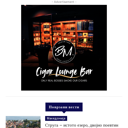
- Advertisement -
Поврзани вести
Македонија
Струга – истото езеро, двојно поевтин