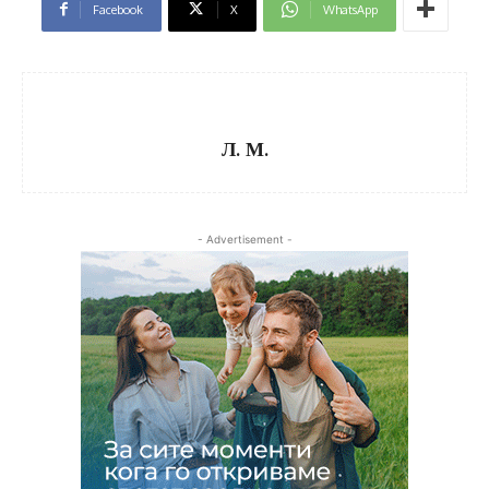
Facebook
X
WhatsApp
Л. М.
- Advertisement -