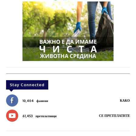
Stay Connected
КАКО
10,404
фанови
СЕ ПРЕТПЛАТИТЕ
61,453
претплатници