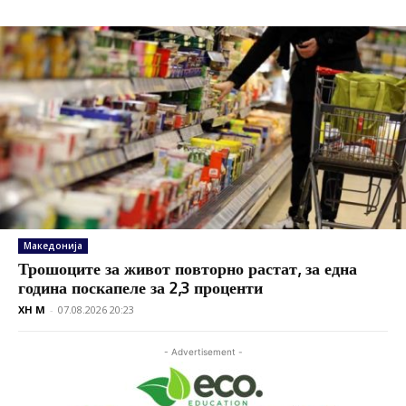
Македонија
Трошоците за живот повторно растат, за една
година поскапеле за 2,3 проценти
XH M
-
07.08.2026 20:23
- Advertisement -