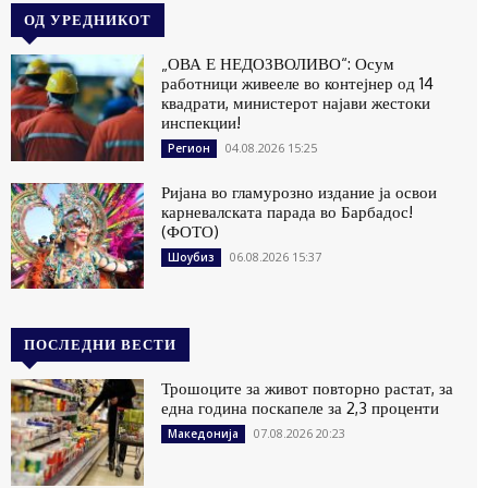
ОД УРЕДНИКОТ
„ОВА Е НЕДОЗВОЛИВО“: Осум
работници живееле во контејнер од 14
квадрати, министерот најави жестоки
инспекции!
04.08.2026 15:25
Регион
Ријана во гламурозно издание ја освои
карневалската парада во Барбадос!
(ФОТО)
06.08.2026 15:37
Шоубиз
ПОСЛЕДНИ ВЕСТИ
Трошоците за живот повторно растат, за
една година поскапеле за 2,3 проценти
07.08.2026 20:23
Македонија