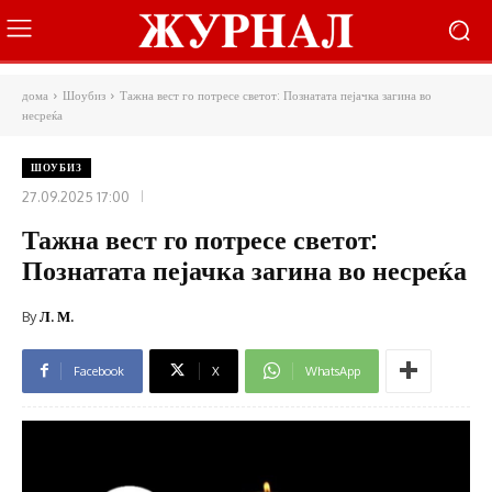
дома
Шоубиз
Тажна вест го потресе светот: Познатата пејачка загина во
несреќа
ШОУБИЗ
27.09.2025 17:00
Тажна вест го потресе светот:
Познатата пејачка загина во несреќа
By
Л. М.
Facebook
X
WhatsApp