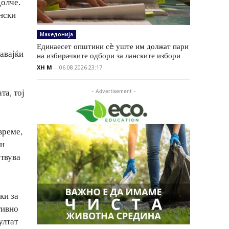
Долче.
ански
Македонија
Единаесет општини сè уште им должат пари
авајќи
на избирачките одбори за ланските избори
XH M
-
06.08.2026 23:17
та, тој
- Advertisement -
време,
ен
отвува
ки за
тивно
ултат