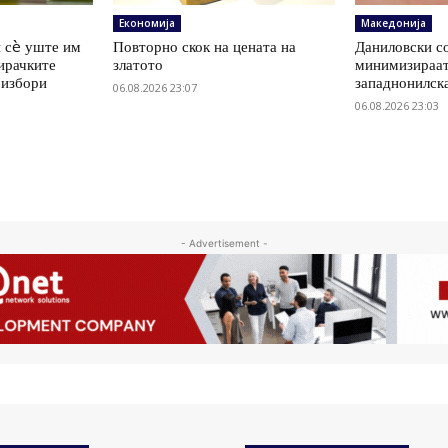
Економија
Македонија
 сè уште им
Повторно скок на цената на
Даниловски со
ирачките
златото
минимизираат
 избори
западнонилск
06.08.2026 23:07
06.08.2026 23:03
- Advertisement -