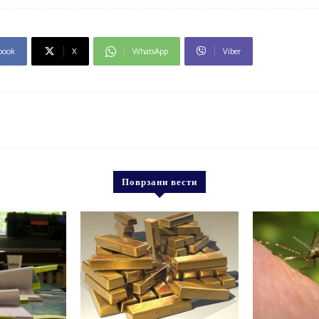
book
X
WhatsApp
Viber
Поврзани вести