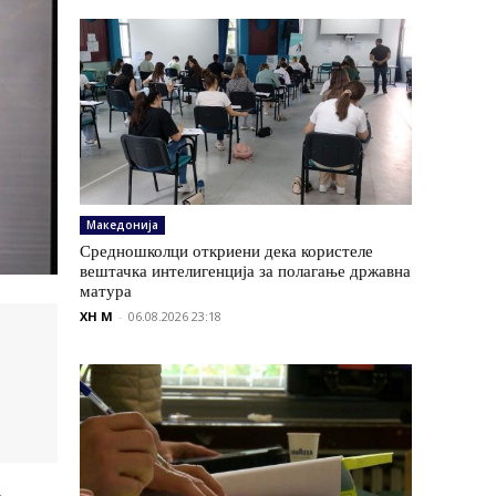
Македонија
Средношколци откриени дека користеле
вештачка интелигенција за полагање државна
матура
XH M
-
06.08.2026 23:18