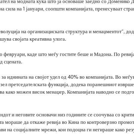
ател на модната куќа што ја основаше заедно со Доменико 
а сила на 1 јануари, соопшти компанијата, пренесуваат стр
еволуција на организациската структура и менаџментот“, дод
шува својата креативна улога.
о февруари, каде што меѓу гостите беше и Мадона. По ревија
д сцената.
 за иднината на својот удел од 40% во компанијата. Во меѓу
езел претседателската функција, додека поранешниот изврш
ва како можен висок менаџер. Компанијата наводно се подг
ндот и неговите основачи низ годините се соочуваа со крити
ата мораше да откаже ревија во Кина по контроверзно промо
јави на социјалните мрежи, кои подоцна ги негираше како рез