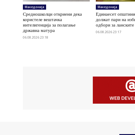
Македонија
Македонија
Средношколци откриени дека
Единаесет општини
користеле вештачка
должат пари на изб
интелигенција за полагање
одбори за ланските
државна матура
06.08.2026 23:17
06.08.2026 23:18