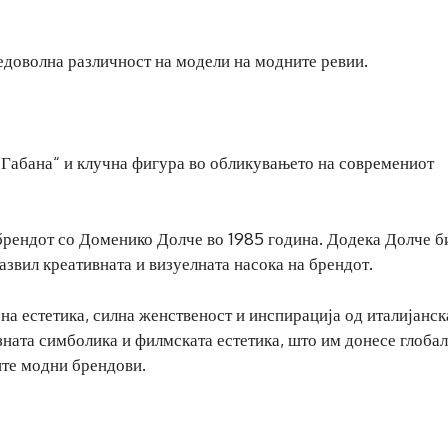
едоволна различност на модели на модните ревии.
 Габана“ и клучна фигура во обликувањето на современиот
 брендот со Доменико Долче во 1985 година. Додека Долче б
развил креативната и визуелната насока на брендот.
на естетика, силна женственост и инспирација од италијанск
зната симболика и филмската естетика, што им донесе глоба
ите модни брендови.