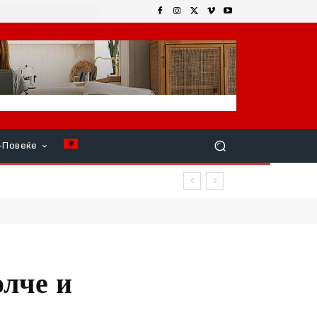
+Повеќе
олче и