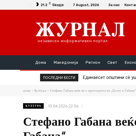
C
21.2
Skopje
7 August, 2026
За нас
Конта
независен информативен портал
Дома
Македонија
Регион
Свет
Екон
Единаесет општини сè уште
Повторно скок на ценат
ПОСЛЕДНИ ВЕСТИ
дома
Култура
Стефано Габана веќе не е претседател на „Долче и Габана“
10.04.2026 22:06
КУЛТУРА
Стефано Габана веќе
Габана“