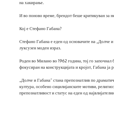
на хакирање.
И во поново време, брендот беше критикуван за н
Кој е Стефано Габана?
Стефано Габана е еден од основачите на „Долче и
луксузен моден израз.
Роден во Милано во 1962 година, тој го започнал
фокусиран на конструкцијата и кројот, Габана ја 
„Долче и Габана“ стана препознатлив по драматич
култура, особено сицилијанските мотиви, религио
препознатливост и статус на еден од највлијателн