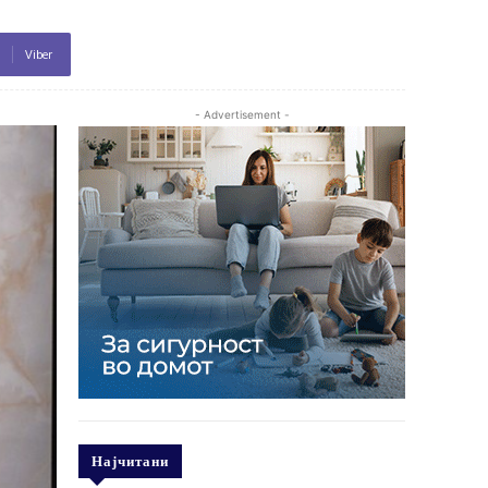
Viber
- Advertisement -
Најчитани