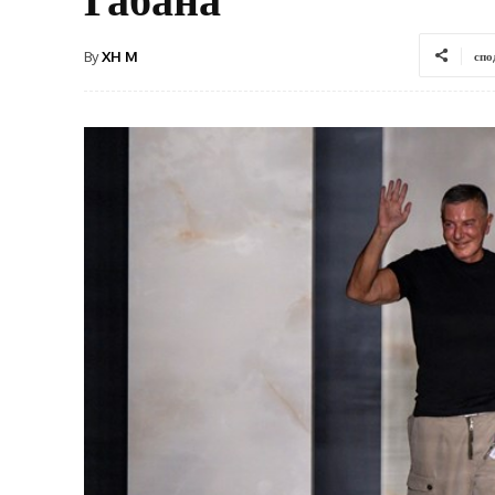
By
XH M
спо