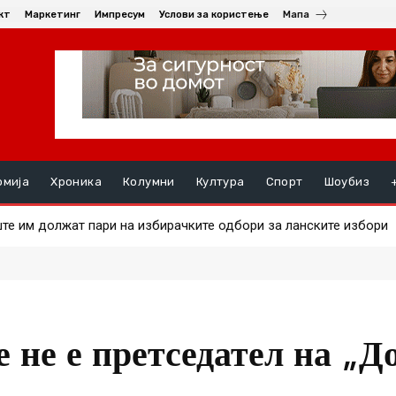
кт
Маркетинг
Импресум
Услови за користење
Мапа
омија
Хроника
Колумни
Култура
Спорт
Шоубиз
 им должат пари на избирачките одбори за ланските избори
а на златото
 не е претседател на „Д