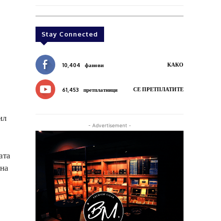
Stay Connected
КАКО
10,404
фанови
СЕ ПРЕТПЛАТИТЕ
61,453
претплатници
ил
- Advertisement -
ата
лна