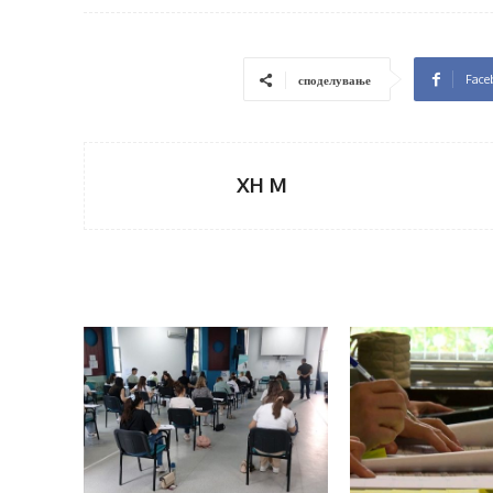
Face
споделување
XH M