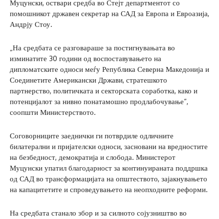
Муцунски, оствари средба во Стејт департментот со
помошникот државен секретар на САД за Европа и Евроазија,
Андрју Стоу.
„На средбата се разговараше за постигнувањата во
изминатите 30 години од воспоставувањето на
дипломатските односи меѓу Република Северна Македонија и
Соединетите Американски Држави, стратешкото
партнерство, политичката и секторската соработка, како и
потенцијалот за нивно понатамошно продлабочување“,
соопшти Министерството.
Соговорниците заеднички ги потврдиле одличните
билатерални и пријателски односи, засновани на вредностите
на безбедност, демократија и слобода. Министерот
Муцунски упатил благодарност за континуираната поддршка
од САД во трансформацијата на општеството, зајакнувањето
на капацитетите и спроведувањето на неопходните реформи.
На средбата станало збор и за силното сојузништво во