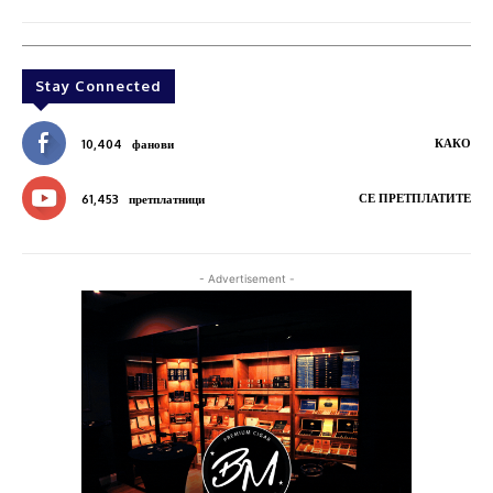
Stay Connected
КАКО
10,404
фанови
СЕ ПРЕТПЛАТИТЕ
61,453
претплатници
- Advertisement -