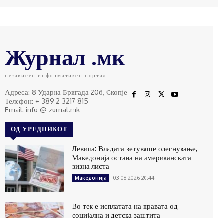
Журнал .мк
независен информативен портал
Адреса: 8 Ударна Бригада 20б, Скопје
Телефон: + 389 2 3217 815
Email: info @ zurnal.mk
ОД УРЕДНИКОТ
Левица: Владата ветуваше олеснување,
Македонија остана на американската
визна листа
03.08.2026 20:44
Македонија
Во тек е исплатата на правата од
социјална и детска заштита