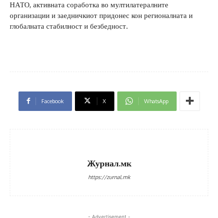
НАТО, активната соработка во мултилатералните
организации и заедничкиот придонес кон регионалната и
глобалната стабилност и безбедност.
Facebook
X
WhatsApp
Журнал.мк
https://zurnal.mk
- Advertisement -