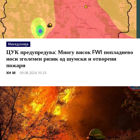
Македонија
ЦУК предупредува: Многу висок FWI попладнево
носи зголемен ризик од шумски и отворени
пожари
XH M
-
09.08.2026 10:25