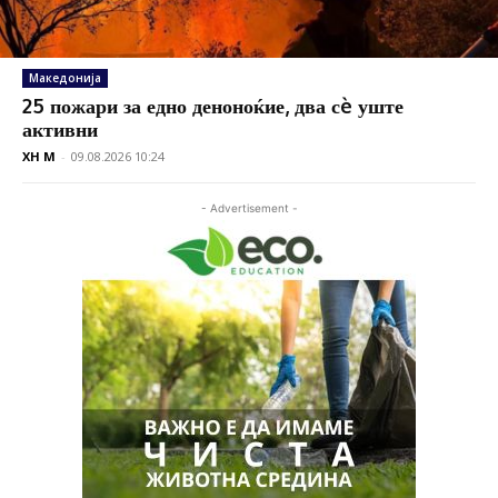
Македонија
25 пожари за едно деноноќие, два сè уште
активни
XH M
-
09.08.2026 10:24
- Advertisement -