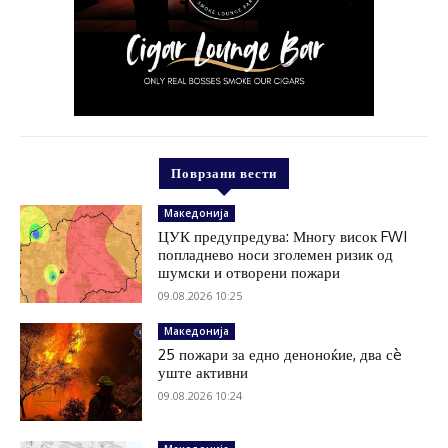
Поврзани вести
Македонија
ЦУК предупредува: Многу висок FWI
попладнево носи зголемен ризик од
шумски и отворени пожари
09.08.2026 10:25
Македонија
25 пожари за едно деноноќие, два сè
уште активни
09.08.2026 10:24