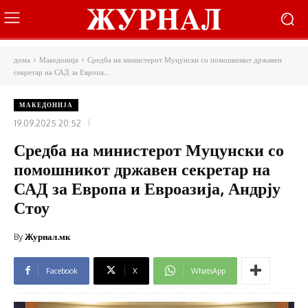
дома
Македонија
Средба на министерот Муцунски со помошникот државен
секретар на САД за Европа...
МАКЕДОНИЈА
19.09.2025 20:52
Средба на министерот Муцунски со
помошникот државен секретар на
САД за Европа и Евроазија, Андрју
Стоу
By
Журнал.мк
Facebook
X
WhatsApp