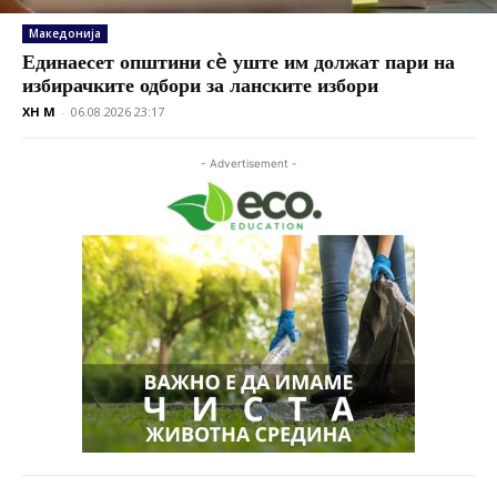
Македонија
Единаесет општини сè уште им должат пари на
избирачките одбори за ланските избори
XH M
-
06.08.2026 23:17
- Advertisement -