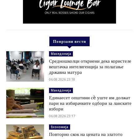
Поврзани вести
Македонија
Средношколци откриени дека користеле
вештачка интелигенција за полагање
државна матура
06.08.2026 23:18
Македонија
Единаесет општини сè уште им должат
пари на избирачките одбори за ланските
избори
06.08.2026 23:17
Економија
Повторно скок на цената на златото