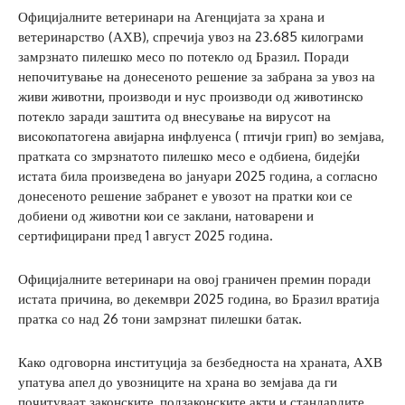
Официјалните ветеринари на Агенцијата за храна и
ветеринарство (АХВ), спречија увоз на 23.685 килограми
замрзнато пилешко месо по потекло од Бразил. Поради
непочитување на донесеното решение за забрана за увоз на
живи животни, производи и нус производи од животинско
потекло заради заштита од внесување на вирусот на
високопатогена авијарна инфлуенса ( птичји грип) во земјава,
пратката со змрзнатото пилешко месо е одбиена, бидејќи
истата била произведена во јануари 2025 година, а согласно
донесеното решение забранет е увозот на пратки кои се
добиени од животни кои се заклани, натоварени и
сертифицирани пред 1 август 2025 година.
Официјалните ветеринари на овој граничен премин поради
истата причина, во декември 2025 година, во Бразил вратија
пратка со над 26 тони замрзнат пилешки батак.
Како одговорна институција за безбедноста на храната, АХВ
упатува апел до увозниците на храна во земјава да ги
почитуваат законските, подзаконските акти и стандардите