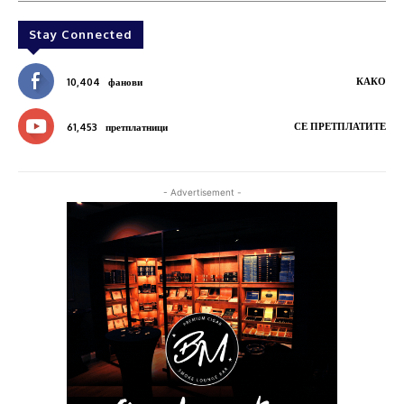
Stay Connected
КАКО
10,404
фанови
СЕ ПРЕТПЛАТИТЕ
61,453
претплатници
- Advertisement -