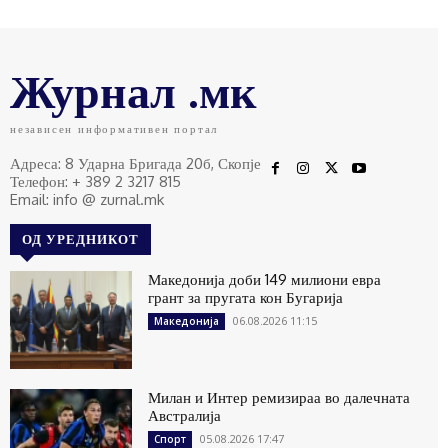
Журнал .мк
независен информативен портал
Адреса: 8 Ударна Бригада 20б, Скопје
Телефон: + 389 2 3217 815
Email: info @ zurnal.mk
ОД УРЕДНИКОТ
Македонија доби 149 милиони евра
грант за пругата кон Бугарија
06.08.2026 11:15
Македонија
Милан и Интер ремизираа во далечната
Австралија
05.08.2026 17:47
Спорт