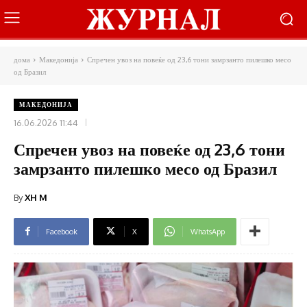
дома
Македонија
Спречен увоз на повеќе од 23,6 тони замрзанто пилешко месо
од Бразил
МАКЕДОНИЈА
16.06.2026 11:44
Спречен увоз на повеќе од 23,6 тони
замрзанто пилешко месо од Бразил
By
XH M
Facebook
X
WhatsApp