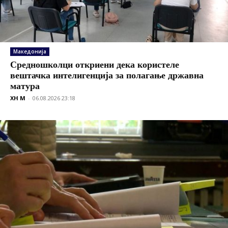
Македонија
Средношколци откриени дека користеле
вештачка интелигенција за полагање државна
матура
XH M
-
06.08.2026 23:18