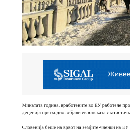
Минатата година, вработените во ЕУ работеле про
деценија претходно, објави европската статистич
Словенија беше на врвот на земјите-членки на ЕУ