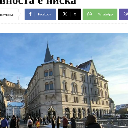
Facebook
X
WhatsApp
делување