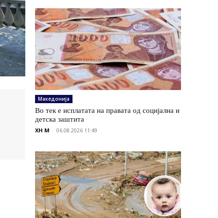
Македонија
Во тек е исплатата на правата од социјална и
детска заштита
XH M
-
06.08.2026 11:49