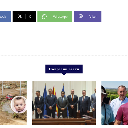
book
X
WhatsApp
Viber
Поврзани вести