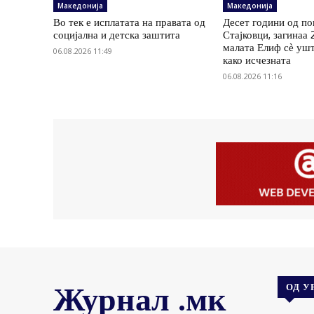
Македонија
Македонија
Во тек е исплатата на правата од
Десет години од по
социјална и детска заштита
Стајковци, загинаа 
малата Елиф сѐ ушт
06.08.2026 11:49
како исчезната
06.08.2026 11:16
Журнал .мк
ОД У