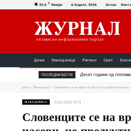
C
32.6
Skopje
6 August, 2026
За нас
Конт
независен информативен портал
Дома
Македонија
Регион
Свет
Екон
Македонија доби 149 мил
ПОСЛЕДНИ ВЕСТИ
дома
Македонија
Словенците се на врвот по бројот на работни часови, 
31.05.2026 10:15
МАКЕДОНИЈА
Словенците се на вр
часови, но продукти