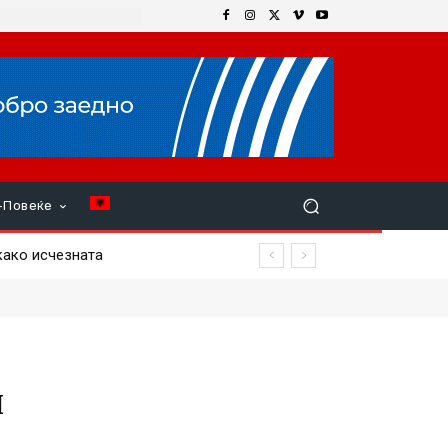
+Повеќе
и