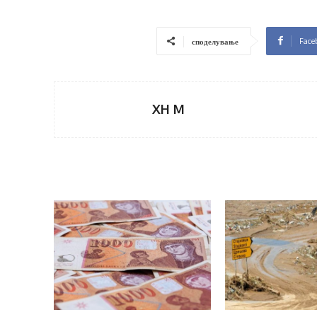
Face
споделување
XH M