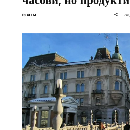
By
XH M
спо