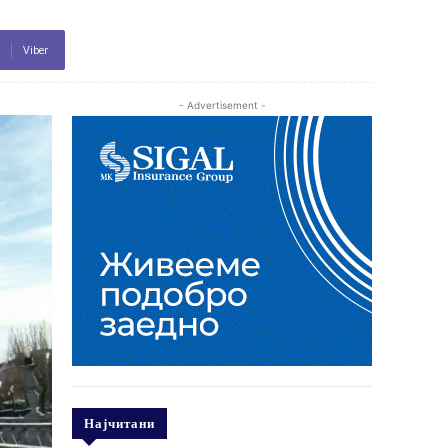
Viber
- Advertisement -
Најчитани