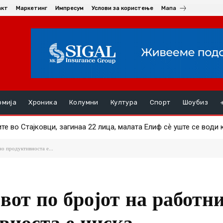
акт
Маркетинг
Импресум
Услови за користење
Мапа
омија
Хроника
Колумни
Култура
Спорт
Шоубиз
иони евра грант за пругата кон Бугарија
но продуктивноста е...
вот по бројот на работн
вноста е ниска