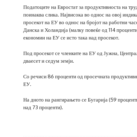
Податоците на Евростат за продуктивноста на труд
поинаква слика. Највисока во однос на овој индик
просекот на ЕУ во однос на бројот на работни час
Данска и Холандија (малку повеќе од 114 проценти
економии на ЕУ се исто така над просекот.
Под просекот се членките на ЕУ од Јужна, Центра
дваесет и седум земји.
Со речиси 86 проценти од просечната продуктивно
ЕУ.
На дното на рангирањето се Бугарија (59 проценти
над 73 проценти).