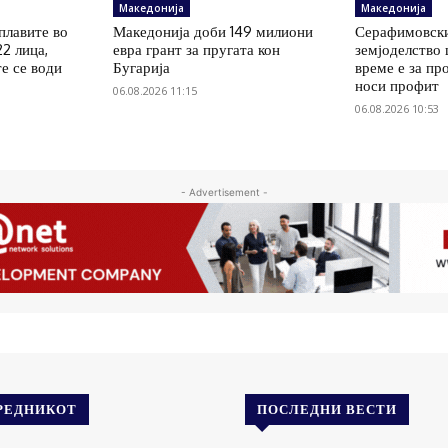
Македонија
Македонија
плавите во
Македонија доби 149 милиони
Серафимовски
22 лица,
евра грант за пругата кон
земјоделство
е се води
Бугарија
време е за пр
носи профит
06.08.2026 11:15
06.08.2026 10:53
- Advertisement -
РЕДНИКОТ
ПОСЛЕДНИ ВЕСТИ