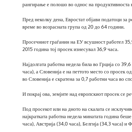
рангирање е полошо во однос на продуктивноста 
Пред неколку дена, Евростат објави податоци за 
време во возрасната група од 20 до 64 години.
Просечниот граѓанин на ЕУ всушност работел 35,9
2015 година тој просек изнесувал 36,9 часа.
Најдолгата работна недела била во Грција со 39,6 
часа), а Словенија е на петтото место со просек 
во Словенија е скратена за 0,7 работни часа во сп
И покрај ова, земјите над европскиот просек се 
Под просекот или на дното на скалата се исклучи
најкратката работна недела минатата година беше 
часа), Австрија (34,0 часа), Белгија (34,3 часа) и 