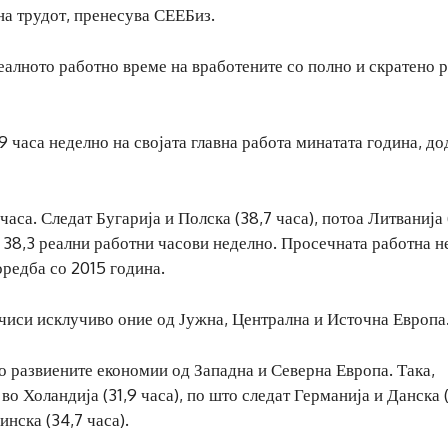
на трудот, пренесува СЕЕБиз.
реалното работно време на вработените со полно и скратено 
 часа неделно на својата главна работа минатата година, до
часа. Следат Бугарија и Полска (38,7 часа), потоа Литванија 
од 38,3 реални работни часови неделно. Просечната работна н
оредба со 2015 година.
речиси исклучиво оние од Јужна, Централна и Источна Европа
во развиените економии од Западна и Северна Европа. Така,
во Холандија (31,9 часа), по што следат Германија и Данска 
Финска (34,7 часа).