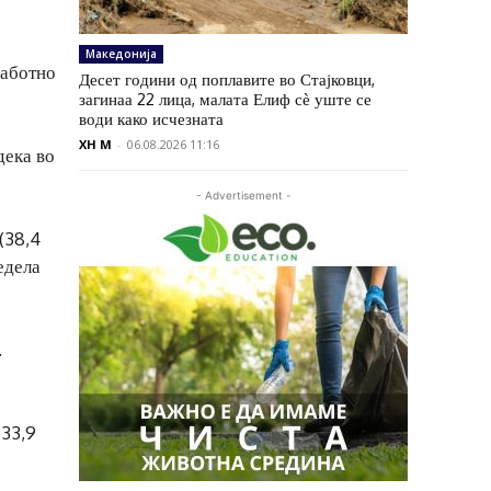
Македонија
работно
Десет години од поплавите во Стајковци,
загинаа 22 лица, малата Елиф сѐ уште се
води како исчезната
XH M
-
06.08.2026 11:16
дека во
- Advertisement -
(38,4
едела
.
(33,9