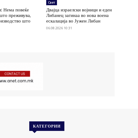
Свет
: Нема повеќе
Двајца израелски војници и еден
 што преживува,
Либанец загинаа во нова воена
оизводство што
ескалација во Јужен Либан
06.08.2026 10:31
КАТЕГОРИИ