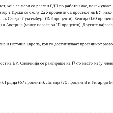
от, која се мери со реален БДП по работен час, покажуваат
атор е Ирска со околу 225 проценти од просекот на ЕУ, иако 
ови. Следат Луксембург (153 проценти), Белгија (130 процент
) и Австрија (малку повеќе од 111 проценти). Другите најраз
лна и Источна Европа, кои го достигнуваат просечниот разво
ст на ЕУ, Словенија се рангираше на 17-то место меѓу член
), Грција (67 проценти), Латвија (70 проценти) и Унгарија (