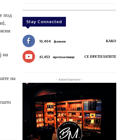
е под
Stay Connected
и),
виени
КАКО
10,404
фанови
ј на
СЕ ПРЕТПЛАТИТЕ
61,453
претплатници
ките на
- Advertisement -
нешто