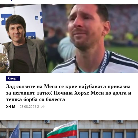
Спорт
Зад солзите на Меси се крие најубавата приказна
за неговиот татко: Почина Хорхе Меси по долга и
тешка борба со болеста
XH M
-
08.08.2026 21:44