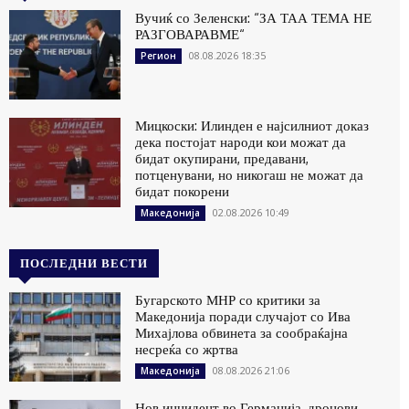
Вучиќ со Зеленски: “ЗА ТАА ТЕМА НЕ
РАЗГОВАРАВМЕ“
08.08.2026 18:35
Регион
Мицкоски: Илинден е најсилниот доказ
дека постојат народи кои можат да
бидат окупирани, предавани,
потценувани, но никогаш не можат да
бидат покорени
02.08.2026 10:49
Македонија
ПОСЛЕДНИ ВЕСТИ
Бугарското МНР со критики за
Македонија поради случајот со Ива
Михајлова обвинета за сообраќајна
несреќа со жртва
08.08.2026 21:06
Македонија
Нов инцидент во Германија, дронови