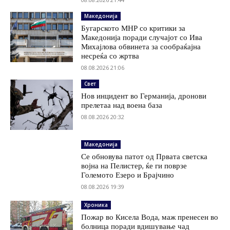
Македонија
Бугарското МНР со критики за
Македонија поради случајот со Ива
Михајлова обвинета за сообраќајна
несреќа со жртва
08.08.2026 21:06
Свет
Нов инцидент во Германија, дронови
прелетаа над воена база
08.08.2026 20:32
Македонија
Се обновува патот од Првата светска
војна на Пелистер, ќе ги поврзе
Големото Езеро и Брајчино
08.08.2026 19:39
Хроника
Пожар во Кисела Вода, маж пренесен во
болница поради вдишување чад