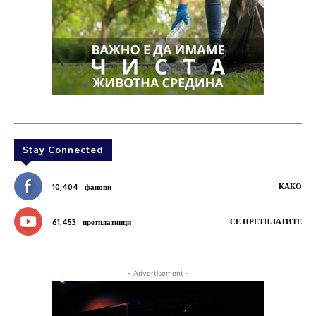
Stay Connected
КАКО
10,404
фанови
СЕ ПРЕТПЛАТИТЕ
61,453
претплатници
- Advertisement -