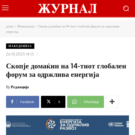
дома
Македонија
Скопје домаќин на 14-тиот глобален форум за одржлива
енергија
МАКЕДОНИЈА
26.10.2025 14:13
Скопје домаќин на 14-тиот глобален
форум за одржлива енергија
By
Редакција
Facebook
X
WhatsApp