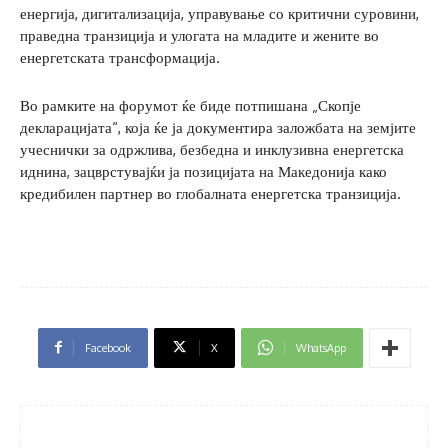
енергија, дигитализација, управување со критични суровини,
праведна транзиција и улогата на младите и жените во
енергетската трансформација.
Во рамките на форумот ќе биде потпишана „Скопје
декларацијата“, која ќе ја документира заложбата на земјите
учеснички за одржлива, безбедна и инклузивна енергетска
иднина, зацврстувајќи ја позицијата на Македонија како
кредибилен партнер во глобалната енергетска транзиција.
Facebook
X
WhatsApp