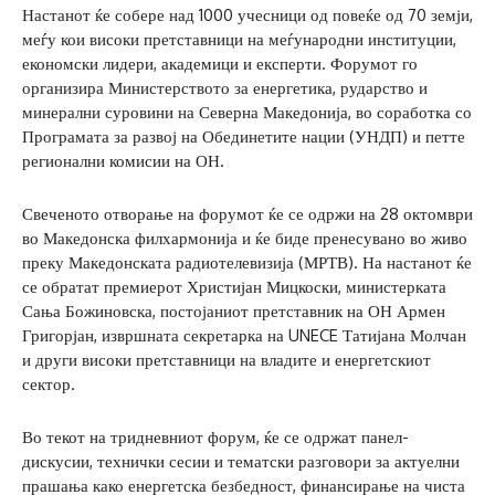
Настанот ќе собере над 1000 учесници од повеќе од 70 земји,
меѓу кои високи претставници на меѓународни институции,
економски лидери, академици и експерти. Форумот го
организира Министерството за енергетика, рударство и
минерални суровини на Северна Македонија, во соработка со
Програмата за развој на Обединетите нации (УНДП) и петте
регионални комисии на ОН.
Свеченото отворање на форумот ќе се одржи на 28 октомври
во Македонска филхармонија и ќе биде пренесувано во живо
преку Македонската радиотелевизија (МРТВ). На настанот ќе
се обратат премиерот Христијан Мицкоски, министерката
Сања Божиновска, постојаниот претставник на ОН Армен
Григорјан, извршната секретарка на UNECE Татијана Молчан
и други високи претставници на владите и енергетскиот
сектор.
Во текот на тридневниот форум, ќе се одржат панел-
дискусии, технички сесии и тематски разговори за актуелни
прашања како енергетска безбедност, финансирање на чиста