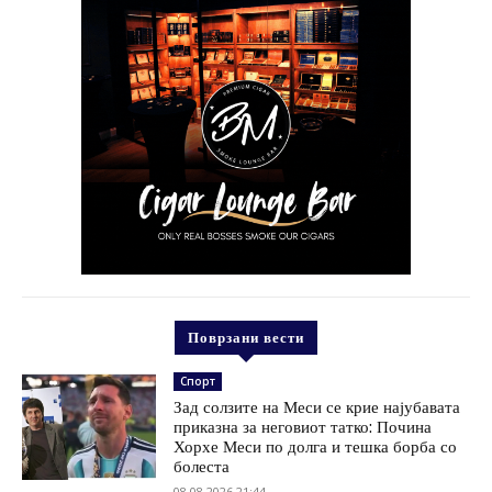
Поврзани вести
Спорт
Зад солзите на Меси се крие најубавата
приказна за неговиот татко: Почина
Хорхе Меси по долга и тешка борба со
болеста
08.08.2026 21:44